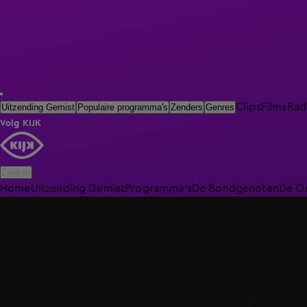
Clips
Films
Rad
Uitzending Gemist
Populaire programma's
Zenders
Genres
Volg KIJK
Zoeken
Home
Uitzending Gemist
Programma's
De Bondgenoten
De O