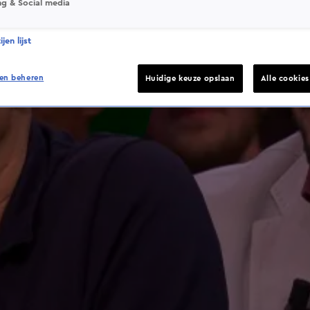
ng & Social media
jen lijst
en beheren
Huidige keuze opslaan
Alle cookie