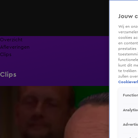
Jouw c
Wij en on
verzamelen
cookies ac
Overzicht
en content
Afleveringen
prestaties
Clips
toestemmin
functionel
kunt dit m
te trekken
Clips
zullen ove
Cookieverk
5:16
Function
Analytis
Adverti