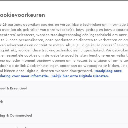
ookievoorkeuren
ze
29
partners gebruiken cookies en vergelijkbare technieken om informatie 
 over jou als gebruiker van onze website(s), jouw gedrag en jouw apparaten.
cepteren” selecteert, worden trackingtechnologieën ingeschakeld om onze 
 te kunnen personaliseren, onze producten en diensten te verbeteren en o
 van advertenties en content te meten. Als je „Huidige keuze opslaan” selecte
g intrekt, worden deze trackingtechnologieën uitgeschakeld. We gebruike
e en essentiële cookies om de website goed te laten functioneren en veilig 
enu op ieder moment opnieuw openen om je keuzes te wijzigen of om je t
 door op de link Cookie-instellingen onder aan de webpagina te klikken. Je s
ral binnen onze Digitale Diensten worden doorgevoerd.
Raadpleeg onze
laring voor meer informatie.
Bekijk hier onze Digitale Diensten.
eel & Essentieel
ch
sing & Commercieel