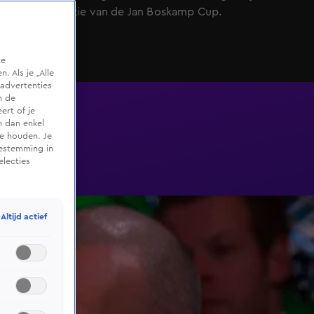
tweede editie van de Jan Boskamp Cup.
te
 Als je „Alle
advertenties
m de
ert of je
n dan enkel
te houden. Je
oestemming in
electies
Altijd actief