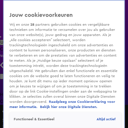
Jouw cookievoorkeuren
Wij en onze
28
partners gebruiken cookies en vergelijkbare
technieken om informatie te verzamelen over jou als gebruiker
van onze website(s), jouw gedrag en jouw apparaten. Als je
„Alle cookies accepteren” selecteert, worden
Uitzending Gemist
Populaire programma's
Zenders
Genres
trackingtechnologieën ingeschakeld om onze advertenties en
Clips
Films
Radio
Smart TV inlog
Shop
content te kunnen personaliseren, onze producten en diensten
te verbeteren en om de prestaties van advertenties en content
Volg KIJK
te meten. Als je „Huidige keuze opslaan” selecteert of je
toestemming intrekt, worden deze trackingtechnologieën
uitgeschakeld. We gebruiken dan enkel functionele en essentiële
Zoeken
cookies om de website goed te laten functioneren en veilig te
houden. Je kunt dit menu op ieder moment opnieuw openen
om je keuzes te wijzigen of om je toestemming in te trekken
door op de link Cookie-instellingen onder aan de webpagina te
Home
Uitzending Gemist
Programma's
De Bondgenoten
De
klikken. Je selecties zullen overal binnen onze Digitale Diensten
Oranjezomer
Livestreams
Shop
worden doorgevoerd.
Raadpleeg onze Cookieverklaring voor
meer informatie.
Bekijk hier onze Digitale Diensten.
Veronica Inside
Altijd actief
Functioneel & Essentieel
Seizoen 2020, aflevering 14
26 okt 2020, 20:30