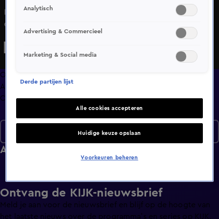
Analytisch
In de bekende opstelling bespreken Wilfred, Johan, René
en wisselende (vaste) gasten de opvallendste
Advertising & Commercieel
ontwikkelingen op de Nederlandse en buitenlandse
voetbalvelden. Maar ook voor andere zaken die ter sprake
Marketing & Social media
komen mag de kijker een uitgesproken analyse
verwachten, met hier en daar een knipoog en altijd met
Overzicht
Derde partijen lijst
een sausje van voetbalhumor overgoten.&#xA;
Afleveringen
Clips
Alle cookies accepteren
Seizoen 2020
Huidige keuze opslaan
Afleveringen
Voorkeuren beheren
Ontvang de KIJK-nieuwsbrief
Meld je aan voor de nieuwsbrief en blijf op de hoogte van
het laatste nieuws over de programma’s en series op KIJK.