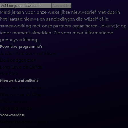
Aanmelden
Meld je aan voor onze wekelijkse nieuwsbrief met daarin
het laatste nieuws en aanbiedingen die wijzelf of in
samenwerking met onze partners organiseren. Je kunt je op
ieder moment afmelden. Zie voor meer informatie de
privacyverklaring
.
Populaire programma's
A.S.S. - Anti Survival Show
De Bondgenoten
Lang Leve de Liefde
Het Blok
Nieuws & Actualiteit
Hart van Nederland
Nieuws van de Dag
Shownieuws
Vandaag Inside
Voorwaarden
Gebruiksvoorwaarden