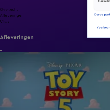
Marketi
Overzicht
Derde parti
Afleveringen
Clips
Voorkeur
Afleveringen
25:06