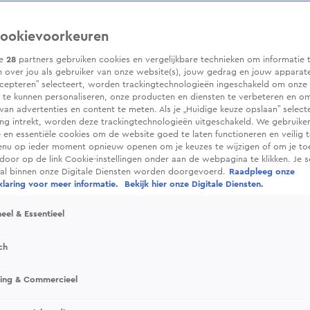
ookievoorkeuren
ze
28
partners gebruiken cookies en vergelijkbare technieken om informatie 
 over jou als gebruiker van onze website(s), jouw gedrag en jouw apparaten.
cepteren” selecteert, worden trackingtechnologieën ingeschakeld om onze 
 te kunnen personaliseren, onze producten en diensten te verbeteren en o
 van advertenties en content te meten. Als je „Huidige keuze opslaan” selecte
g intrekt, worden deze trackingtechnologieën uitgeschakeld. We gebruike
e en essentiële cookies om de website goed te laten functioneren en veilig 
enu op ieder moment opnieuw openen om je keuzes te wijzigen of om je t
 door op de link Cookie-instellingen onder aan de webpagina te klikken. Je s
ral binnen onze Digitale Diensten worden doorgevoerd.
Raadpleeg onze
laring voor meer informatie.
Bekijk hier onze Digitale Diensten.
aar een film laat kijken. In elke aflevering
de loep genomen en dingen getoond die de
eel & Essentieel
ch
sing & Commercieel