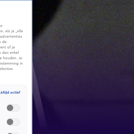
te
 Als je „Alle
advertenties
m de
ert of je
n dan enkel
te houden. Je
oestemming in
electies
Altijd actief