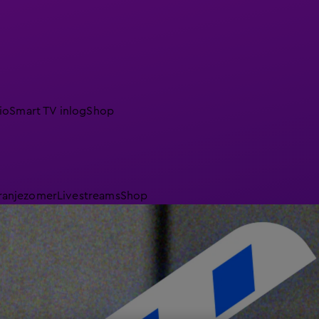
io
Smart TV inlog
Shop
ranjezomer
Livestreams
Shop