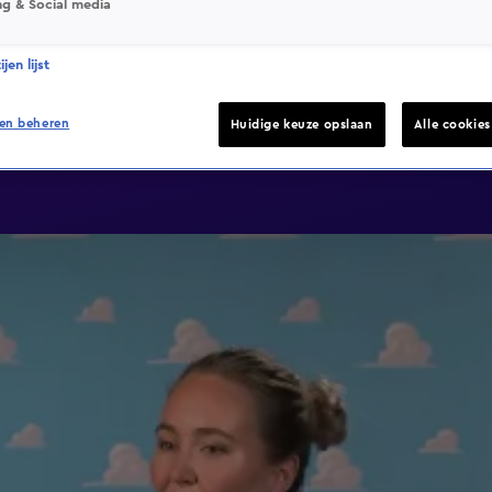
ng & Social media
jen lijst
en beheren
Huidige keuze opslaan
Alle cookie