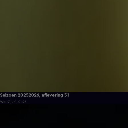
Seizoen 20252026, aflevering 51
Wo 17 juni, 01:27
25:34