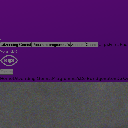
Clips
Films
Rad
Uitzending Gemist
Populaire programma's
Zenders
Genres
Volg KIJK
Zoeken
Home
Uitzending Gemist
Programma's
De Bondgenoten
De O