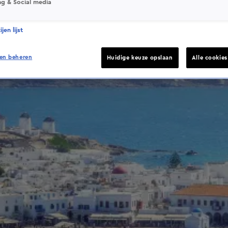
ng & Social media
jen lijst
en beheren
Huidige keuze opslaan
Alle cookie