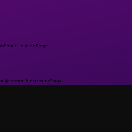
io
Smart TV inlog
Shop
ranjezomer
Livestreams
Shop