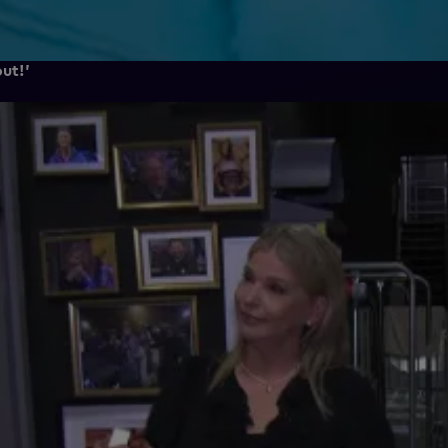
out!'