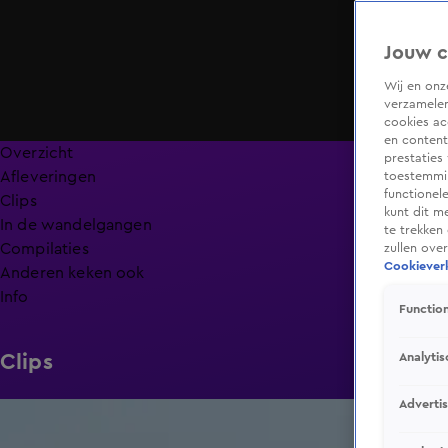
Jouw c
Wij en on
verzamelen
cookies ac
en content
Overzicht
prestaties
Afleveringen
toestemmin
functionel
Clips
kunt dit m
In de wandelgangen
te trekken
Compilaties
zullen ove
Cookieverk
Anderen keken ook
Info
Function
Analytis
Clips
Adverti
1:00