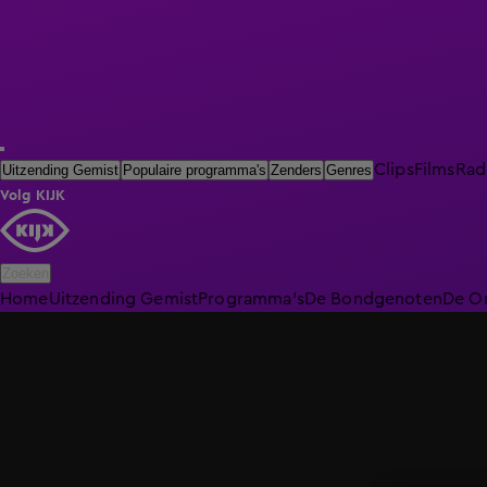
Clips
Films
Rad
Uitzending Gemist
Populaire programma's
Zenders
Genres
Volg KIJK
Zoeken
Home
Uitzending Gemist
Programma's
De Bondgenoten
De O