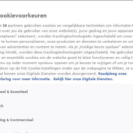
ookievoorkeuren
ze
28
partners gebruiken cookies en vergelijkbare technieken om informatie 
 over jou als gebruiker van onze website(s), jouw gedrag en jouw apparaten.
cepteren” selecteert, worden trackingtechnologieën ingeschakeld om onze 
 te kunnen personaliseren, onze producten en diensten te verbeteren en o
 van advertenties en content te meten. Als je „Huidige keuze opslaan” selecte
g intrekt, worden deze trackingtechnologieën uitgeschakeld. We gebruike
e en essentiële cookies om de website goed te laten functioneren en veilig 
enu op ieder moment opnieuw openen om je keuzes te wijzigen of om je t
 door op de link Cookie-instellingen onder aan de webpagina te klikken. Je s
ral binnen onze Digitale Diensten worden doorgevoerd.
Raadpleeg onze
laring voor meer informatie.
Bekijk hier onze Digitale Diensten.
eel & Essentieel
ch
sing & Commercieel