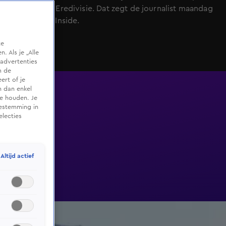
wordt in de Eredivisie. Dat zegt de journalist maandag
bij Vandaag Inside.
te
 Als je „Alle
advertenties
m de
ert of je
n dan enkel
te houden. Je
oestemming in
electies
Altijd actief