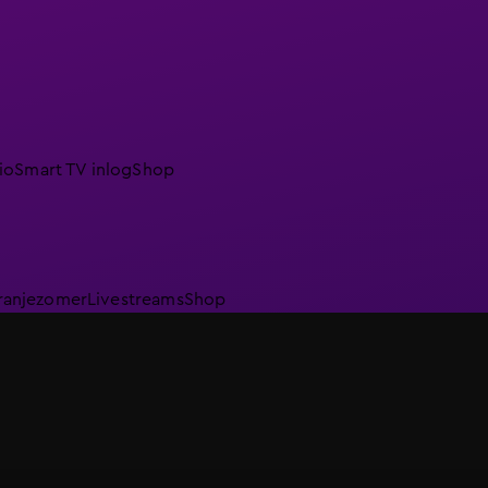
io
Smart TV inlog
Shop
ranjezomer
Livestreams
Shop