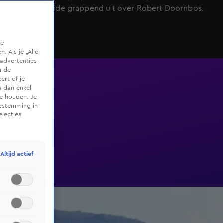
Vandaag Inside grappend uit over Robert Doornbos.
te
 Als je „Alle
advertenties
m de
ert of je
n dan enkel
te houden. Je
oestemming in
electies
Altijd actief