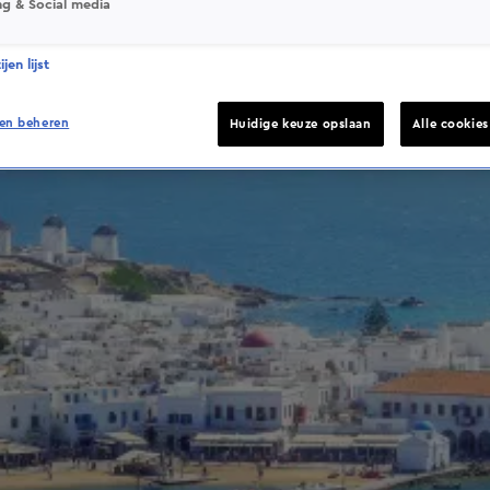
ng & Social media
jen lijst
en beheren
Huidige keuze opslaan
Alle cookie