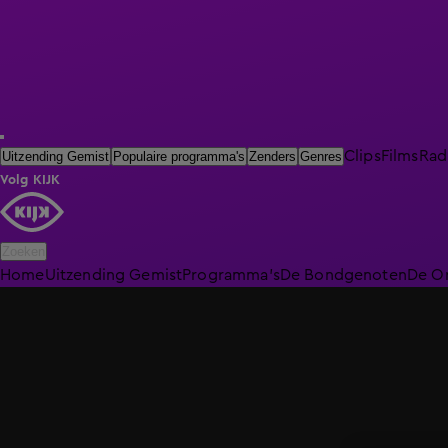
Clips
Films
Rad
Uitzending Gemist
Populaire programma's
Zenders
Genres
Volg KIJK
Zoeken
Home
Uitzending Gemist
Programma's
De Bondgenoten
De O