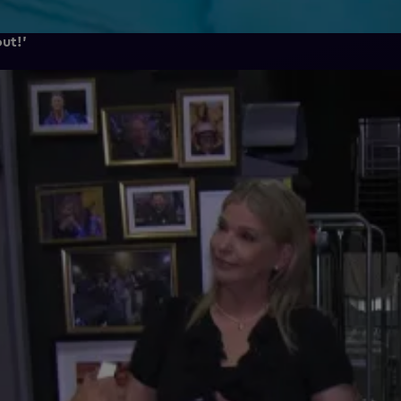
out!'