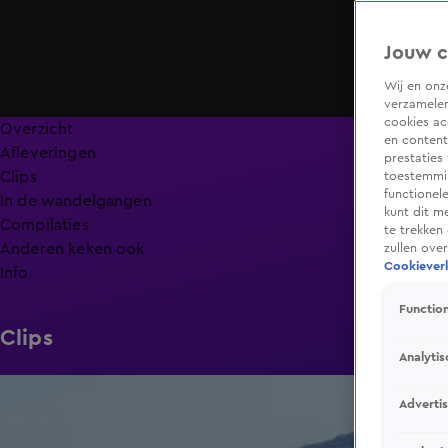
Jouw c
Wij en on
verzamelen
cookies ac
Overzicht
en content
Afleveringen
prestaties
Clips
toestemmin
functionel
In de wandelgangen
kunt dit m
Compilaties
te trekken
Anderen keken ook
zullen ove
Cookieverk
Info
Function
Clips
Analytis
1:00
Adverti