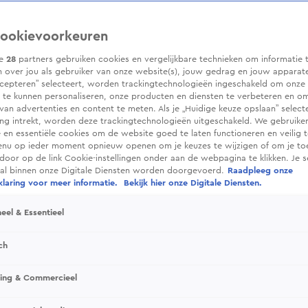
ookievoorkeuren
ze
28
partners gebruiken cookies en vergelijkbare technieken om informatie 
 over jou als gebruiker van onze website(s), jouw gedrag en jouw apparaten.
cepteren” selecteert, worden trackingtechnologieën ingeschakeld om onze 
 te kunnen personaliseren, onze producten en diensten te verbeteren en o
 van advertenties en content te meten. Als je „Huidige keuze opslaan” selecte
g intrekt, worden deze trackingtechnologieën uitgeschakeld. We gebruike
e en essentiële cookies om de website goed te laten functioneren en veilig 
enu op ieder moment opnieuw openen om je keuzes te wijzigen of om je t
 door op de link Cookie-instellingen onder aan de webpagina te klikken. Je s
ral binnen onze Digitale Diensten worden doorgevoerd.
Raadpleeg onze
laring voor meer informatie.
Bekijk hier onze Digitale Diensten.
eel & Essentieel
ch
sing & Commercieel