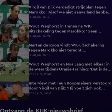
Virgil van Dijk verdedigt strijdplan tegen
2:35
Marokko: 'Alsof we niet aanvallend hebben
gedacht?'
Di 30 juni, 07:38
Wout Weghorst in tranen na WK-
3:49
uitschakeling tegen Marokko: 'Geen
moment rekening mee gehouden'
Di 30 juni, 07:24
Marten de Roon vindt WK-uitschakeling
3:26
tegen Marokko niet terecht:
'Gelijkwaardige pot'
Di 30 juni, 07:11
Wout Weghorst en Noa Lang met elkaar in
2:58
de weer tijdens Oranje-training: 'Dat is de
tweede keer!'
Vr 26 juni, 19:48
Interview met Teun Koopmeiners verstoord
2:43
door Virgil van Dijk: 'Hij voelt zich ook
lekker!'
Vr 26 juni, 04:33
Ontvang de KIJK-nieuwsbrief