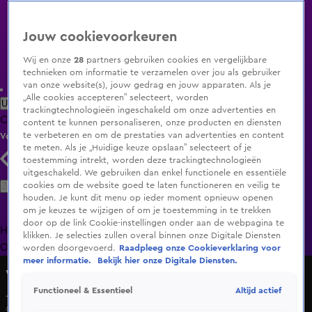
Jouw cookievoorkeuren
Wij en onze
28
partners gebruiken cookies en vergelijkbare
technieken om informatie te verzamelen over jou als gebruiker
van onze website(s), jouw gedrag en jouw apparaten. Als je
„Alle cookies accepteren” selecteert, worden
Uitzending Gemist
Populaire programma's
Zenders
Genres
trackingtechnologieën ingeschakeld om onze advertenties en
Clips
Films
Radio
Smart TV inlog
Shop
content te kunnen personaliseren, onze producten en diensten
te verbeteren en om de prestaties van advertenties en content
Volg KIJK
te meten. Als je „Huidige keuze opslaan” selecteert of je
toestemming intrekt, worden deze trackingtechnologieën
uitgeschakeld. We gebruiken dan enkel functionele en essentiële
Zoeken
cookies om de website goed te laten functioneren en veilig te
houden. Je kunt dit menu op ieder moment opnieuw openen
om je keuzes te wijzigen of om je toestemming in te trekken
door op de link Cookie-instellingen onder aan de webpagina te
Home
Uitzending Gemist
Programma's
De Bondgenoten
De
klikken. Je selecties zullen overal binnen onze Digitale Diensten
Oranjezomer
Livestreams
Shop
worden doorgevoerd.
Raadpleeg onze Cookieverklaring voor
meer informatie.
Bekijk hier onze Digitale Diensten.
Vandaag Inside
Altijd actief
Functioneel & Essentieel
Johan: 'Ik blijk geen staar te hebben, het is ernstiger'
6 nov 2024, 21:52