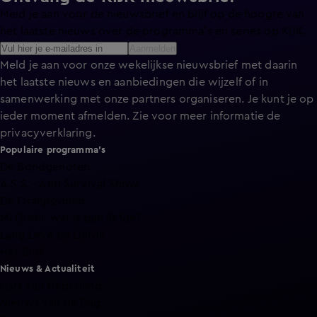
Meld je aan voor de nieuwsbrief en blijf op de hoogte van
het laatste nieuws over de programma’s en series op KIJK.
Aanmelden
Meld je aan voor onze wekelijkse nieuwsbrief met daarin
het laatste nieuws en aanbiedingen die wijzelf of in
samenwerking met onze partners organiseren. Je kunt je op
ieder moment afmelden. Zie voor meer informatie de
privacyverklaring
.
Populaire programma's
De Bondgenoten
A.S.S. - Anti Survival Show
De Oranjezomer
Mi Dushi: wat is dan liefde?
Lang Leve de Liefde
Het Blok
Nieuws & Actualiteit
Hart van Nederland
Nieuws van de Dag