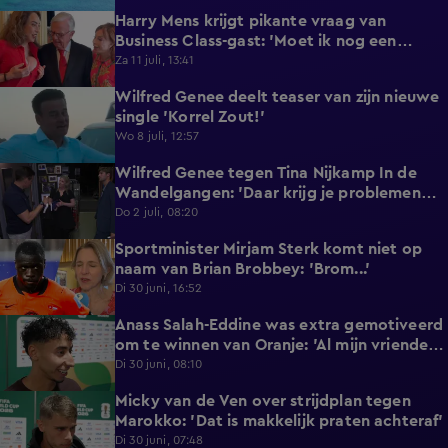
Harry Mens krijgt pikante vraag van
0:17
Business Class-gast: 'Moet ik nog een
knoopje losdoen?'
Za 11 juli, 13:41
Wilfred Genee deelt teaser van zijn nieuwe
0:37
single 'Korrel Zout!'
Wo 8 juli, 12:57
Wilfred Genee tegen Tina Nijkamp In de
6:55
Wandelgangen: 'Daar krijg je problemen
mee!'
Do 2 juli, 08:20
Sportminister Mirjam Sterk komt niet op
1:18
naam van Brian Brobbey: 'Brom...'
Di 30 juni, 16:52
Anass Salah-Eddine was extra gemotiveerd
3:02
om te winnen van Oranje: 'Al mijn vrienden
zijn Nederlands!'
Di 30 juni, 08:10
Micky van de Ven over strijdplan tegen
1:44
Marokko: 'Dat is makkelijk praten achteraf'
Di 30 juni, 07:48