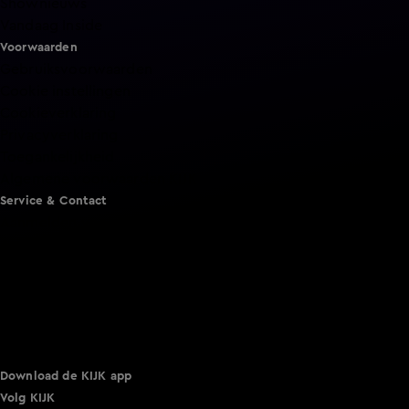
Shownieuws
Vandaag Inside
Voorwaarden
Gebruiksvoorwaarden
Cookie instellingen
Cookieverklaring
Privacyverklaring
Toegankelijkheid
Algemene voorwaarden KIJK
Service & Contact
Aanmelden voor een programma
Acties
Adverteren
Smart TV inlog
Over KIJK
Vacatures
Klantenservice
Download de KIJK app
Volg KIJK