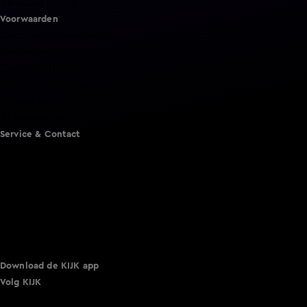
Vandaag Inside
Voorwaarden
Gebruiksvoorwaarden
Cookie instellingen
Cookieverklaring
Privacyverklaring
Toegankelijkheid
Algemene voorwaarden KIJK
Service & Contact
Aanmelden voor een programma
Acties
Adverteren
Smart TV inlog
Over KIJK
Vacatures
Klantenservice
Download de KIJK app
Volg KIJK
©
2026 Talpa Network. Alle rechten voorbehouden. Geen