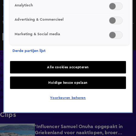
Analytisch
Wo 20 mei, 21:34
Johan Derksen komt woensdagavond bij Vandaag Inside
Advertising & Commercieel
terug op uitspraken die hij een dag eerder deed over het
nieuws dat deelnemers aan de realityshow Married at First
Marketing & Social media
Sight UK zouden zijn verkracht.
Derde partijen lijst
Overzicht
Afleveringen
Alle cookies accepteren
Clips
In de wandelgangen
Compilaties
Huidige keuze opslaan
Anderen keken ook
Info
Voorkeuren beheren
Clips
'Influencer Samuel Onuha opgepakt in
1:00
Griekenland voor naaktlopen, broer