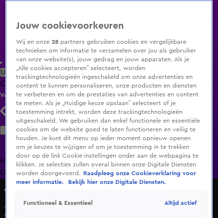
Jouw cookievoorkeuren
Wij en onze
28
partners gebruiken cookies en vergelijkbare
technieken om informatie te verzamelen over jou als gebruiker
van onze website(s), jouw gedrag en jouw apparaten. Als je
„Alle cookies accepteren” selecteert, worden
Uitzending Gemist
Populaire programma's
Zenders
Genres
trackingtechnologieën ingeschakeld om onze advertenties en
Clips
Films
Radio
Smart TV inlog
Shop
content te kunnen personaliseren, onze producten en diensten
te verbeteren en om de prestaties van advertenties en content
Volg KIJK
te meten. Als je „Huidige keuze opslaan” selecteert of je
toestemming intrekt, worden deze trackingtechnologieën
uitgeschakeld. We gebruiken dan enkel functionele en essentiële
Zoeken
cookies om de website goed te laten functioneren en veilig te
houden. Je kunt dit menu op ieder moment opnieuw openen
om je keuzes te wijzigen of om je toestemming in te trekken
door op de link Cookie-instellingen onder aan de webpagina te
Home
Uitzending Gemist
Programma's
De Bondgenoten
De
klikken. Je selecties zullen overal binnen onze Digitale Diensten
Oranjezomer
Livestreams
Shop
worden doorgevoerd.
Raadpleeg onze Cookieverklaring voor
meer informatie.
Bekijk hier onze Digitale Diensten.
Vandaag Inside
Altijd actief
Functioneel & Essentieel
Johan Derksen komt terug op uitspraken over MAFS UK:
'Angela de Jong had groot gelijk'