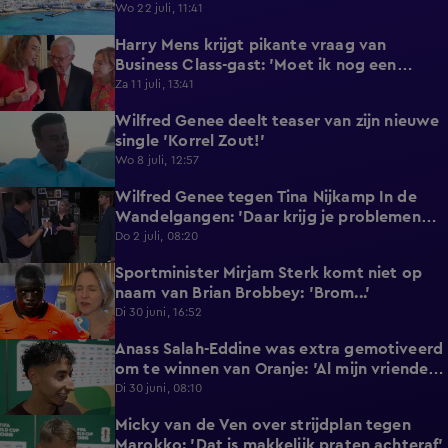
reageert met statement'
Wo 22 juli, 11:41
Harry Mens krijgt pikante vraag van
0:17
Business Class-gast: 'Moet ik nog een
knoopje losdoen?'
Za 11 juli, 13:41
Wilfred Genee deelt teaser van zijn nieuwe
0:37
single 'Korrel Zout!'
Wo 8 juli, 12:57
Wilfred Genee tegen Tina Nijkamp In de
6:55
Wandelgangen: 'Daar krijg je problemen
mee!'
Do 2 juli, 08:20
Sportminister Mirjam Sterk komt niet op
1:18
naam van Brian Brobbey: 'Brom...'
Di 30 juni, 16:52
Anass Salah-Eddine was extra gemotiveerd
3:02
om te winnen van Oranje: 'Al mijn vrienden
zijn Nederlands!'
Di 30 juni, 08:10
Micky van de Ven over strijdplan tegen
1:44
Marokko: 'Dat is makkelijk praten achteraf'