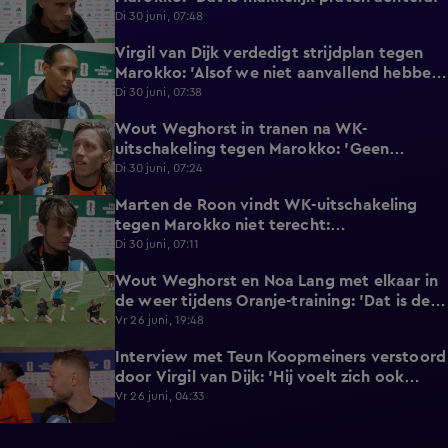
Di 30 juni, 07:48
Virgil van Dijk verdedigt strijdplan tegen
2:35
Marokko: 'Alsof we niet aanvallend hebben
gedacht?'
Di 30 juni, 07:38
Wout Weghorst in tranen na WK-
3:49
uitschakeling tegen Marokko: 'Geen
moment rekening mee gehouden'
Di 30 juni, 07:24
Marten de Roon vindt WK-uitschakeling
3:26
tegen Marokko niet terecht:
'Gelijkwaardige pot'
Di 30 juni, 07:11
Wout Weghorst en Noa Lang met elkaar in
2:58
de weer tijdens Oranje-training: 'Dat is de
tweede keer!'
Vr 26 juni, 19:48
Interview met Teun Koopmeiners verstoord
2:43
door Virgil van Dijk: 'Hij voelt zich ook
lekker!'
Vr 26 juni, 04:33