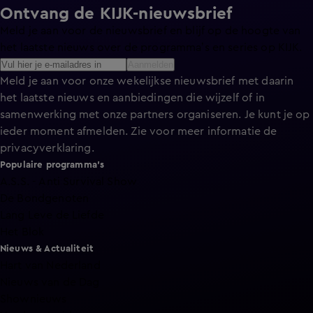
Ontvang de KIJK-nieuwsbrief
Meld je aan voor de nieuwsbrief en blijf op de hoogte van
het laatste nieuws over de programma’s en series op KIJK.
Aanmelden
Meld je aan voor onze wekelijkse nieuwsbrief met daarin
het laatste nieuws en aanbiedingen die wijzelf of in
samenwerking met onze partners organiseren. Je kunt je op
ieder moment afmelden. Zie voor meer informatie de
privacyverklaring
.
Populaire programma's
A.S.S. - Anti Survival Show
De Bondgenoten
Lang Leve de Liefde
Het Blok
Nieuws & Actualiteit
Hart van Nederland
Nieuws van de Dag
Shownieuws