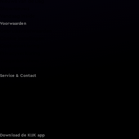
Nieuws van de Dag
Shownieuws
Vandaag Inside
Voorwaarden
Gebruiksvoorwaarden
Cookie instellingen
Cookieverklaring
Privacyverklaring
Toegankelijkheid
Algemene voorwaarden KIJK
Service & Contact
Aanmelden voor een programma
Acties
Adverteren
Smart TV inlog
Over KIJK
Vacatures
Klantenservice
Download de KIJK app