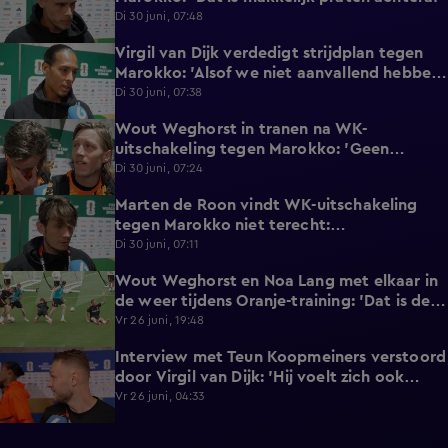
Di 30 juni, 07:48
Virgil van Dijk verdedigt strijdplan tegen
2:35
Marokko: 'Alsof we niet aanvallend hebben
gedacht?'
Di 30 juni, 07:38
Wout Weghorst in tranen na WK-
3:49
uitschakeling tegen Marokko: 'Geen
moment rekening mee gehouden'
Di 30 juni, 07:24
Marten de Roon vindt WK-uitschakeling
3:26
tegen Marokko niet terecht:
'Gelijkwaardige pot'
Di 30 juni, 07:11
Wout Weghorst en Noa Lang met elkaar in
2:58
de weer tijdens Oranje-training: 'Dat is de
tweede keer!'
Vr 26 juni, 19:48
Interview met Teun Koopmeiners verstoord
2:43
door Virgil van Dijk: 'Hij voelt zich ook
lekker!'
Vr 26 juni, 04:33