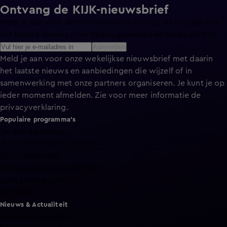
Ontvang de KIJK-nieuwsbrief
Meld je aan voor de nieuwsbrief en blijf op de hoogte van
het laatste nieuws over de programma’s en series op KIJK.
Aanmelden
Meld je aan voor onze wekelijkse nieuwsbrief met daarin
het laatste nieuws en aanbiedingen die wijzelf of in
samenwerking met onze partners organiseren. Je kunt je op
ieder moment afmelden. Zie voor meer informatie de
privacyverklaring
.
Populaire programma's
De Bondgenoten
A.S.S. - Anti Survival Show
De Oranjezomer
Mi Dushi: wat is dan liefde?
Lang Leve de Liefde
Het Blok
Nieuws & Actualiteit
Hart van Nederland