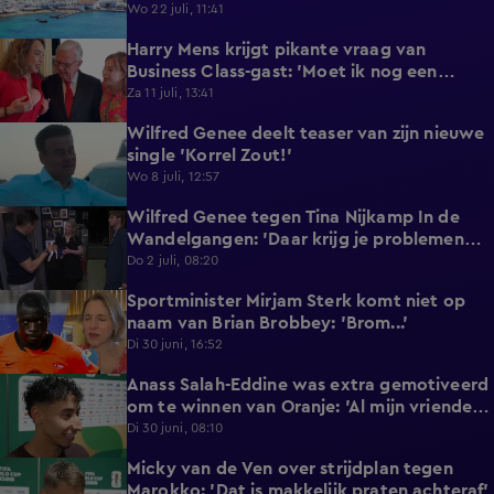
reageert met statement'
Wo 22 juli, 11:41
Harry Mens krijgt pikante vraag van
0:17
Business Class-gast: 'Moet ik nog een
knoopje losdoen?'
Za 11 juli, 13:41
Wilfred Genee deelt teaser van zijn nieuwe
0:37
single 'Korrel Zout!'
Wo 8 juli, 12:57
Wilfred Genee tegen Tina Nijkamp In de
6:55
Wandelgangen: 'Daar krijg je problemen
mee!'
Do 2 juli, 08:20
Sportminister Mirjam Sterk komt niet op
1:18
naam van Brian Brobbey: 'Brom...'
Di 30 juni, 16:52
Anass Salah-Eddine was extra gemotiveerd
3:02
om te winnen van Oranje: 'Al mijn vrienden
zijn Nederlands!'
Di 30 juni, 08:10
Micky van de Ven over strijdplan tegen
1:44
Marokko: 'Dat is makkelijk praten achteraf'