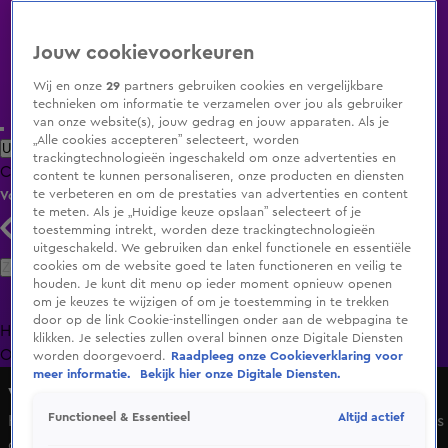
Jouw cookievoorkeuren
Wij en onze
29
partners gebruiken cookies en vergelijkbare
technieken om informatie te verzamelen over jou als gebruiker
van onze website(s), jouw gedrag en jouw apparaten. Als je
„Alle cookies accepteren” selecteert, worden
Uitzending Gemist
Populaire programma's
Zenders
Genres
trackingtechnologieën ingeschakeld om onze advertenties en
Clips
Films
Radio
Smart TV inlog
Shop
content te kunnen personaliseren, onze producten en diensten
te verbeteren en om de prestaties van advertenties en content
Volg KIJK
te meten. Als je „Huidige keuze opslaan” selecteert of je
toestemming intrekt, worden deze trackingtechnologieën
uitgeschakeld. We gebruiken dan enkel functionele en essentiële
Zoeken
cookies om de website goed te laten functioneren en veilig te
houden. Je kunt dit menu op ieder moment opnieuw openen
om je keuzes te wijzigen of om je toestemming in te trekken
door op de link Cookie-instellingen onder aan de webpagina te
Home
Uitzending Gemist
Programma's
De Bondgenoten
De
klikken. Je selecties zullen overal binnen onze Digitale Diensten
Oranjezomer
Livestreams
Shop
worden doorgevoerd.
Raadpleeg onze Cookieverklaring voor
meer informatie.
Bekijk hier onze Digitale Diensten.
Vandaag Inside
Altijd actief
Functioneel & Essentieel
Héérlijke beelden: het presentatiedebuut van Chris Woerts
op SBS6!