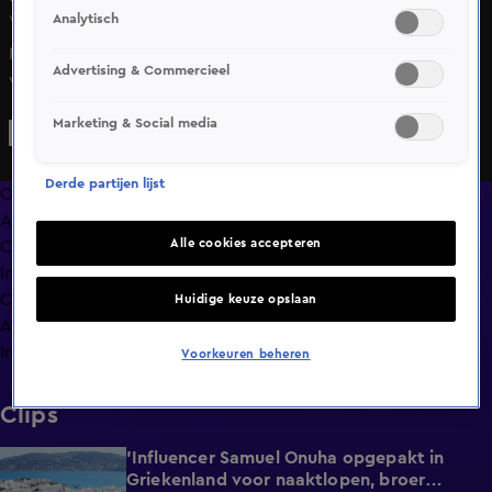
Analytisch
Wo 20 mei, 21:34
Niemand minder dan Chris Woerts maakt in de uitzending
Advertising & Commercieel
van Vandaag Inside zijn presentatiedebuut op SBS6. De
sportmarketeer maakte een item voor Baia Vista en
Marketing & Social media
YOUNG.
Derde partijen lijst
Overzicht
Afleveringen
Alle cookies accepteren
Clips
In de wandelgangen
Compilaties
Huidige keuze opslaan
Anderen keken ook
Info
Voorkeuren beheren
Clips
'Influencer Samuel Onuha opgepakt in
1:00
Griekenland voor naaktlopen, broer