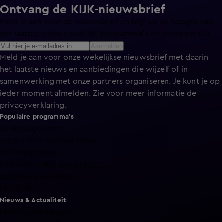
Ontvang de KIJK-nieuwsbrief
Meld je aan voor de nieuwsbrief en blijf op de hoogte van
het laatste nieuws over de programma’s en series op KIJK.
Aanmelden
Meld je aan voor onze wekelijkse nieuwsbrief met daarin
het laatste nieuws en aanbiedingen die wijzelf of in
samenwerking met onze partners organiseren. Je kunt je op
ieder moment afmelden. Zie voor meer informatie de
privacyverklaring
.
Populaire programma's
De Bondgenoten
A.S.S. - Anti Survival Show
De Oranjezomer
Mi Dushi: wat is dan liefde?
Lang Leve de Liefde
Het Blok
Nieuws & Actualiteit
Hart van Nederland