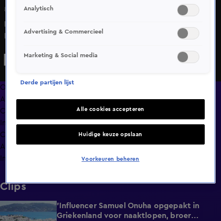
Analytisch
8 apr 2025, 21:37
In de Wandelgangen, een online rubriek van Vandaag
Advertising & Commercieel
Inside, blikken Job Knoester en Wilfred Genee terug op
weer een uitzending van Vandaag Inside.
Marketing & Social media
Derde partijen lijst
Overzicht
Afleveringen
Alle cookies accepteren
Clips
In de wandelgangen
Compilaties
Huidige keuze opslaan
Anderen keken ook
Info
Voorkeuren beheren
Clips
'Influencer Samuel Onuha opgepakt in
1:00
Griekenland voor naaktlopen, broer