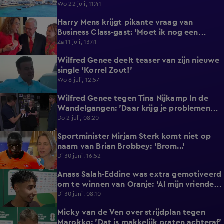
reageert met statement'
Wo 22 juli, 11:41
Harry Mens krijgt pikante vraag van
0:17
Business Class-gast: 'Moet ik nog een
knoopje losdoen?'
Za 11 juli, 13:41
Wilfred Genee deelt teaser van zijn nieuwe
0:37
single 'Korrel Zout!'
Wo 8 juli, 12:57
Wilfred Genee tegen Tina Nijkamp In de
6:55
Wandelgangen: 'Daar krijg je problemen
mee!'
Do 2 juli, 08:20
Sportminister Mirjam Sterk komt niet op
1:18
naam van Brian Brobbey: 'Brom...'
Di 30 juni, 16:52
Anass Salah-Eddine was extra gemotiveerd
3:02
om te winnen van Oranje: 'Al mijn vrienden
zijn Nederlands!'
Di 30 juni, 08:10
Micky van de Ven over strijdplan tegen
1:44
Marokko: 'Dat is makkelijk praten achteraf'