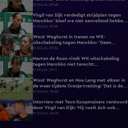
Di 30 juni, 07:48
Virgil van Dijk verdedigt strijdplan tegen
2:35
Marokko: 'Alsof we niet aanvallend hebben
gedacht?'
Di 30 juni, 07:38
Wout Weghorst in tranen na WK-
3:49
uitschakeling tegen Marokko: 'Geen
moment rekening mee gehouden'
Di 30 juni, 07:24
Marten de Roon vindt WK-uitschakeling
3:26
tegen Marokko niet terecht:
'Gelijkwaardige pot'
Di 30 juni, 07:11
Wout Weghorst en Noa Lang met elkaar in
2:58
de weer tijdens Oranje-training: 'Dat is de
tweede keer!'
Vr 26 juni, 19:48
Interview met Teun Koopmeiners verstoord
2:43
door Virgil van Dijk: 'Hij voelt zich ook
lekker!'
Vr 26 juni, 04:33