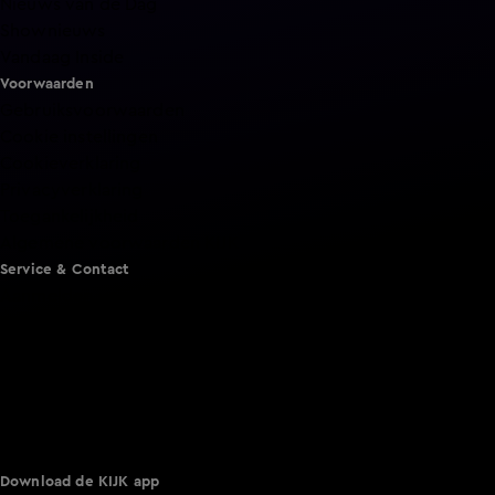
Nieuws van de Dag
Shownieuws
Vandaag Inside
Voorwaarden
Gebruiksvoorwaarden
Cookie instellingen
Cookieverklaring
Privacyverklaring
Toegankelijkheid
Algemene voorwaarden KIJK
Service & Contact
Aanmelden voor een programma
Acties
Adverteren
Smart TV inlog
Over KIJK
Vacatures
Klantenservice
Download de KIJK app