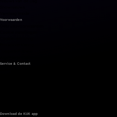
Nieuws van de Dag
Shownieuws
Vandaag Inside
Voorwaarden
Gebruiksvoorwaarden
Cookie instellingen
Cookieverklaring
Privacyverklaring
Toegankelijkheid
Algemene voorwaarden KIJK
Service & Contact
Aanmelden voor een programma
Acties
Adverteren
Smart TV inlog
Over KIJK
Vacatures
Klantenservice
Download de KIJK app