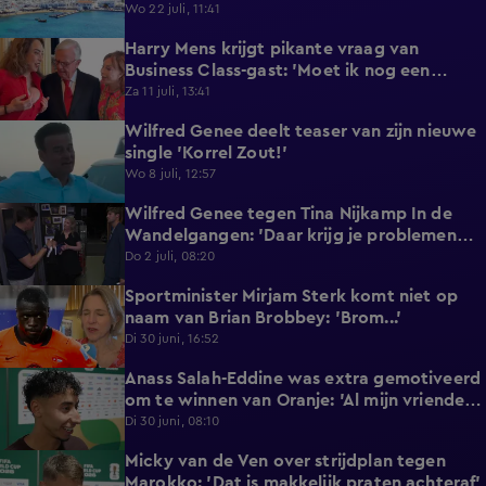
reageert met statement'
Wo 22 juli, 11:41
Harry Mens krijgt pikante vraag van
0:17
Business Class-gast: 'Moet ik nog een
knoopje losdoen?'
Za 11 juli, 13:41
Wilfred Genee deelt teaser van zijn nieuwe
0:37
single 'Korrel Zout!'
Wo 8 juli, 12:57
Wilfred Genee tegen Tina Nijkamp In de
6:55
Wandelgangen: 'Daar krijg je problemen
mee!'
Do 2 juli, 08:20
Sportminister Mirjam Sterk komt niet op
1:18
naam van Brian Brobbey: 'Brom...'
Di 30 juni, 16:52
Anass Salah-Eddine was extra gemotiveerd
3:02
om te winnen van Oranje: 'Al mijn vrienden
zijn Nederlands!'
Di 30 juni, 08:10
Micky van de Ven over strijdplan tegen
1:44
Marokko: 'Dat is makkelijk praten achteraf'