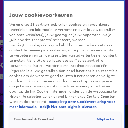
Jouw cookievoorkeuren
Wij en onze
28
partners gebruiken cookies en vergelijkbare
technieken om informatie te verzamelen over jou als gebruiker
van onze website(s), jouw gedrag en jouw apparaten. Als je
„Alle cookies accepteren” selecteert, worden
Uitzending Gemist
Populaire programma's
Zenders
Genres
trackingtechnologieën ingeschakeld om onze advertenties en
Clips
Films
Radio
Smart TV inlog
Shop
content te kunnen personaliseren, onze producten en diensten
te verbeteren en om de prestaties van advertenties en content
Volg KIJK
te meten. Als je „Huidige keuze opslaan” selecteert of je
toestemming intrekt, worden deze trackingtechnologieën
uitgeschakeld. We gebruiken dan enkel functionele en essentiële
Zoeken
cookies om de website goed te laten functioneren en veilig te
houden. Je kunt dit menu op ieder moment opnieuw openen
om je keuzes te wijzigen of om je toestemming in te trekken
door op de link Cookie-instellingen onder aan de webpagina te
Home
Uitzending Gemist
Programma's
De Bondgenoten
De
klikken. Je selecties zullen overal binnen onze Digitale Diensten
Oranjezomer
Livestreams
Shop
worden doorgevoerd.
Raadpleeg onze Cookieverklaring voor
meer informatie.
Bekijk hier onze Digitale Diensten.
Vandaag Inside
Altijd actief
Functioneel & Essentieel
'Als Lubach bij RTL z’n zakken wil vullen, moet hij niet gaan
zeiken over reclameblokken'