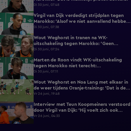
Di 30 juni, 07:48
Virgil van Dijk verdedigt strijdplan tegen
2:35
Marokko: 'Alsof we niet aanvallend hebben
gedacht?'
Di 30 juni, 07:38
Wout Weghorst in tranen na WK-
3:49
uitschakeling tegen Marokko: 'Geen
moment rekening mee gehouden'
Di 30 juni, 07:24
Marten de Roon vindt WK-uitschakeling
3:26
tegen Marokko niet terecht:
'Gelijkwaardige pot'
Di 30 juni, 07:11
Wout Weghorst en Noa Lang met elkaar in
2:58
de weer tijdens Oranje-training: 'Dat is de
tweede keer!'
Vr 26 juni, 19:48
Interview met Teun Koopmeiners verstoord
2:43
door Virgil van Dijk: 'Hij voelt zich ook
lekker!'
Vr 26 juni, 04:33