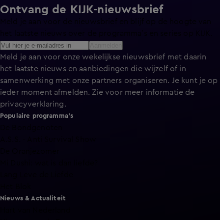
Ontvang de KIJK-nieuwsbrief
Meld je aan voor de nieuwsbrief en blijf op de hoogte van
het laatste nieuws over de programma’s en series op KIJK.
Aanmelden
Meld je aan voor onze wekelijkse nieuwsbrief met daarin
het laatste nieuws en aanbiedingen die wijzelf of in
samenwerking met onze partners organiseren. Je kunt je op
ieder moment afmelden. Zie voor meer informatie de
privacyverklaring
.
Populaire programma's
De Bondgenoten
A.S.S. - Anti Survival Show
De Oranjezomer
Mi Dushi: wat is dan liefde?
Lang Leve de Liefde
Het Blok
Nieuws & Actualiteit
Hart van Nederland