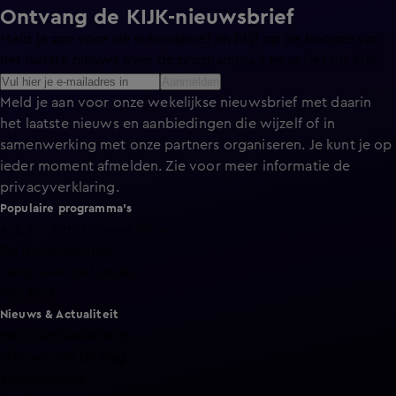
Ontvang de KIJK-nieuwsbrief
Meld je aan voor de nieuwsbrief en blijf op de hoogte van
het laatste nieuws over de programma’s en series op KIJK.
Aanmelden
Meld je aan voor onze wekelijkse nieuwsbrief met daarin
het laatste nieuws en aanbiedingen die wijzelf of in
samenwerking met onze partners organiseren. Je kunt je op
ieder moment afmelden. Zie voor meer informatie de
privacyverklaring
.
Populaire programma's
A.S.S. - Anti Survival Show
De Bondgenoten
Lang Leve de Liefde
Het Blok
Nieuws & Actualiteit
Hart van Nederland
Nieuws van de Dag
Shownieuws