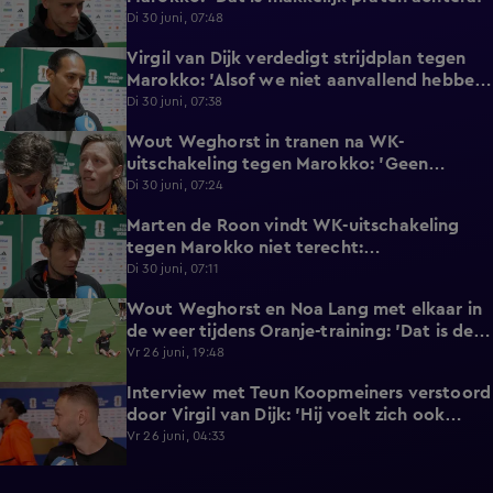
Di 30 juni, 07:48
Virgil van Dijk verdedigt strijdplan tegen
2:35
Marokko: 'Alsof we niet aanvallend hebben
gedacht?'
Di 30 juni, 07:38
Wout Weghorst in tranen na WK-
3:49
uitschakeling tegen Marokko: 'Geen
moment rekening mee gehouden'
Di 30 juni, 07:24
Marten de Roon vindt WK-uitschakeling
3:26
tegen Marokko niet terecht:
'Gelijkwaardige pot'
Di 30 juni, 07:11
Wout Weghorst en Noa Lang met elkaar in
2:58
de weer tijdens Oranje-training: 'Dat is de
tweede keer!'
Vr 26 juni, 19:48
Interview met Teun Koopmeiners verstoord
2:43
door Virgil van Dijk: 'Hij voelt zich ook
lekker!'
Vr 26 juni, 04:33