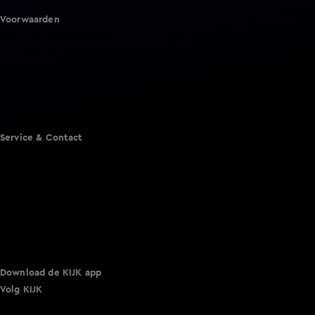
Vandaag Inside
Voorwaarden
Gebruiksvoorwaarden
Cookie instellingen
Cookieverklaring
Privacyverklaring
Toegankelijkheid
Algemene voorwaarden KIJK
Service & Contact
Aanmelden voor een programma
Acties
Adverteren
Smart TV inlog
Over KIJK
Vacatures
Klantenservice
Download de KIJK app
Volg KIJK
©
2026 Talpa Network. Alle rechten voorbehouden. Geen