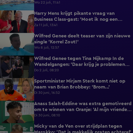
reageert met statement'
Wo 22 juli, 11:41
Harry Mens krijgt pikante vraag van
0:17
Business Class-gast: 'Moet ik nog een
knoopje losdoen?'
Za 11 juli, 13:41
Wilfred Genee deelt teaser van zijn nieuwe
0:37
single 'Korrel Zout!'
Wo 8 juli, 12:57
Wilfred Genee tegen Tina Nijkamp In de
6:55
Wandelgangen: 'Daar krijg je problemen
mee!'
Do 2 juli, 08:20
Sportminister Mirjam Sterk komt niet op
1:18
naam van Brian Brobbey: 'Brom...'
Di 30 juni, 16:52
Anass Salah-Eddine was extra gemotiveerd
3:02
om te winnen van Oranje: 'Al mijn vrienden
zijn Nederlands!'
Di 30 juni, 08:10
Micky van de Ven over strijdplan tegen
1:44
Marokko: 'Dat is makkelijk praten achteraf'