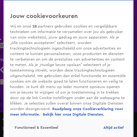
Jouw cookievoorkeuren
Wij en onze
28
partners gebruiken cookies en vergelijkbare
technieken om informatie te verzamelen over jou als gebruiker
van onze website(s), jouw gedrag en jouw apparaten. Als je
„Alle cookies accepteren” selecteert, worden
Uitzending Gemist
Populaire programma's
Zenders
Genres
trackingtechnologieën ingeschakeld om onze advertenties en
Clips
Films
Radio
Smart TV inlog
Shop
content te kunnen personaliseren, onze producten en diensten
te verbeteren en om de prestaties van advertenties en content
Volg KIJK
te meten. Als je „Huidige keuze opslaan” selecteert of je
toestemming intrekt, worden deze trackingtechnologieën
uitgeschakeld. We gebruiken dan enkel functionele en essentiële
Zoeken
cookies om de website goed te laten functioneren en veilig te
houden. Je kunt dit menu op ieder moment opnieuw openen
om je keuzes te wijzigen of om je toestemming in te trekken
door op de link Cookie-instellingen onder aan de webpagina te
Home
Uitzending Gemist
Programma's
De Bondgenoten
De
klikken. Je selecties zullen overal binnen onze Digitale Diensten
Oranjezomer
Livestreams
Shop
worden doorgevoerd.
Raadpleeg onze Cookieverklaring voor
meer informatie.
Bekijk hier onze Digitale Diensten.
Vandaag Inside
Altijd actief
Functioneel & Essentieel
Ronald Koeman openhartig over gezondheid van zijn
vrouw: 'Dat is soms moeilijk'