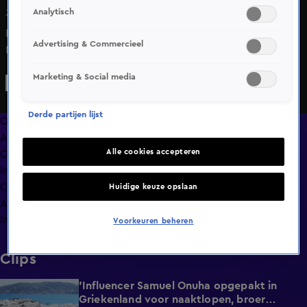
Analytisch
Zo 7 juni, 22:21
Ronald Koeman blikt samen met Oranje-international
Advertising & Commercieel
Micky van de Ven in gesprek met Valentijn Driessen
vooruit op de laatste oefeninterland van het Nederlands
Marketing & Social media
elftal tegen Oezbekistan, in aanloop naar het WK voetbal
in de Verenigde Staten, Canada en Mexico. Zie video
Derde partijen lijst
hierboven.
Overzicht
Afleveringen
Alle cookies accepteren
Clips
In de wandelgangen
Compilaties
Huidige keuze opslaan
Anderen keken ook
Info
Voorkeuren beheren
Clips
'Influencer Samuel Onuha opgepakt in
1:00
Griekenland voor naaktlopen, broer