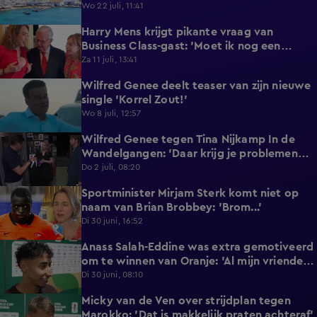
reageert met statement'
Wo 22 juli, 11:41
Harry Mens krijgt pikante vraag van
0:17
Business Class-gast: 'Moet ik nog een
knoopje losdoen?'
Za 11 juli, 13:41
Wilfred Genee deelt teaser van zijn nieuwe
0:37
single 'Korrel Zout!'
Wo 8 juli, 12:57
Wilfred Genee tegen Tina Nijkamp In de
6:55
Wandelgangen: 'Daar krijg je problemen
mee!'
Do 2 juli, 08:20
Sportminister Mirjam Sterk komt niet op
1:18
naam van Brian Brobbey: 'Brom...'
Di 30 juni, 16:52
Anass Salah-Eddine was extra gemotiveerd
3:02
om te winnen van Oranje: 'Al mijn vrienden
zijn Nederlands!'
Di 30 juni, 08:10
Micky van de Ven over strijdplan tegen
1:44
Marokko: 'Dat is makkelijk praten achteraf'