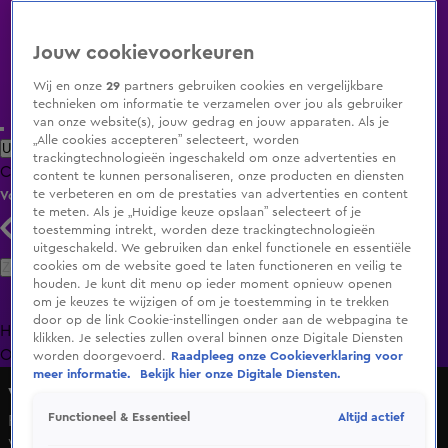
Jouw cookievoorkeuren
Wij en onze
29
partners gebruiken cookies en vergelijkbare
technieken om informatie te verzamelen over jou als gebruiker
van onze website(s), jouw gedrag en jouw apparaten. Als je
„Alle cookies accepteren” selecteert, worden
Uitzending Gemist
Populaire programma's
Zenders
Genres
trackingtechnologieën ingeschakeld om onze advertenties en
Clips
Films
Radio
Smart TV inlog
Shop
content te kunnen personaliseren, onze producten en diensten
te verbeteren en om de prestaties van advertenties en content
Volg KIJK
te meten. Als je „Huidige keuze opslaan” selecteert of je
toestemming intrekt, worden deze trackingtechnologieën
uitgeschakeld. We gebruiken dan enkel functionele en essentiële
Zoeken
cookies om de website goed te laten functioneren en veilig te
houden. Je kunt dit menu op ieder moment opnieuw openen
om je keuzes te wijzigen of om je toestemming in te trekken
door op de link Cookie-instellingen onder aan de webpagina te
Home
Uitzending Gemist
Programma's
De Bondgenoten
De
klikken. Je selecties zullen overal binnen onze Digitale Diensten
Oranjezomer
Livestreams
Shop
worden doorgevoerd.
Raadpleeg onze Cookieverklaring voor
meer informatie.
Bekijk hier onze Digitale Diensten.
Vandaag Inside
Altijd actief
Functioneel & Essentieel
Ronald Koeman geeft een medische update over Bart
Verbruggen