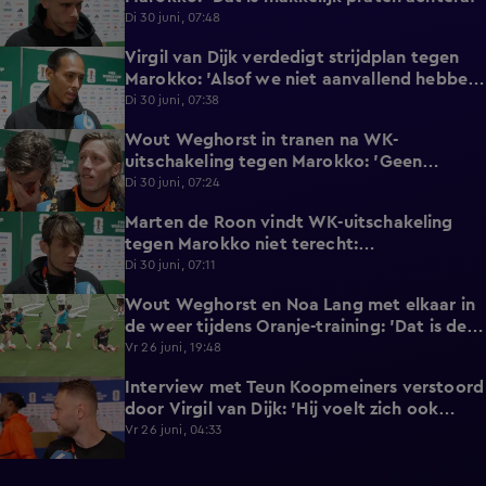
Di 30 juni, 07:48
Virgil van Dijk verdedigt strijdplan tegen
2:35
Marokko: 'Alsof we niet aanvallend hebben
gedacht?'
Di 30 juni, 07:38
Wout Weghorst in tranen na WK-
3:49
uitschakeling tegen Marokko: 'Geen
moment rekening mee gehouden'
Di 30 juni, 07:24
Marten de Roon vindt WK-uitschakeling
3:26
tegen Marokko niet terecht:
'Gelijkwaardige pot'
Di 30 juni, 07:11
Wout Weghorst en Noa Lang met elkaar in
2:58
de weer tijdens Oranje-training: 'Dat is de
tweede keer!'
Vr 26 juni, 19:48
Interview met Teun Koopmeiners verstoord
2:43
door Virgil van Dijk: 'Hij voelt zich ook
lekker!'
Vr 26 juni, 04:33