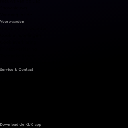
Nieuws van de Dag
Shownieuws
Vandaag Inside
Voorwaarden
Gebruiksvoorwaarden
Cookie instellingen
Cookieverklaring
Privacyverklaring
Toegankelijkheid
Algemene voorwaarden KIJK
Service & Contact
Aanmelden voor een programma
Acties
Adverteren
Smart TV inlog
Over KIJK
Vacatures
Klantenservice
Download de KIJK app