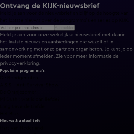
Ontvang de KIJK-nieuwsbrief
Meld je aan voor de nieuwsbrief en blijf op de hoogte van
het laatste nieuws over de programma’s en series op KIJK.
Aanmelden
Meld je aan voor onze wekelijkse nieuwsbrief met daarin
het laatste nieuws en aanbiedingen die wijzelf of in
samenwerking met onze partners organiseren. Je kunt je op
ieder moment afmelden. Zie voor meer informatie de
privacyverklaring
.
Populaire programma's
De Bondgenoten
A.S.S. - Anti Survival Show
De Oranjezomer
Mi Dushi: wat is dan liefde?
Lang Leve de Liefde
Het Blok
Nieuws & Actualiteit
Hart van Nederland