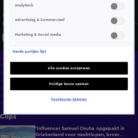
Analytisch
Wo 10 juni, 20:40
Bondscoach Ronald Koeman spreekt op de
Advertising & Commercieel
persconferentie van het Nederlands elftal, in aanloop naar
de eerste WK-wedstrijd tegen Japan, over de blessure van
Marketing & Social media
Bart Verbruggen.
Derde partijen lijst
Overzicht
Afleveringen
Alle cookies accepteren
Clips
In de wandelgangen
Compilaties
Huidige keuze opslaan
Anderen keken ook
Info
Voorkeuren beheren
Clips
'Influencer Samuel Onuha opgepakt in
1:00
Griekenland voor naaktlopen, broer