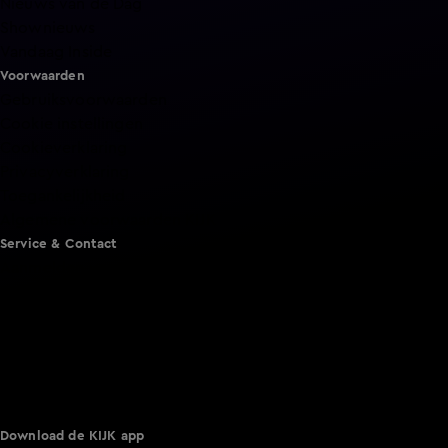
Nieuws van de Dag
Shownieuws
Vandaag Inside
Voorwaarden
Gebruiksvoorwaarden
Cookie instellingen
Cookieverklaring
Privacyverklaring
Toegankelijkheid
Algemene voorwaarden KIJK
Service & Contact
Aanmelden voor een programma
Acties
Adverteren
Smart TV inlog
Over KIJK
Vacatures
Klantenservice
Download de KIJK app