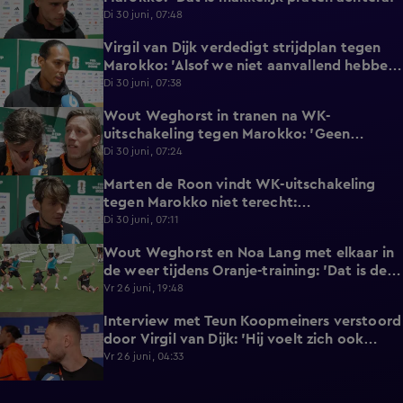
Di 30 juni, 07:48
Virgil van Dijk verdedigt strijdplan tegen
2:35
Marokko: 'Alsof we niet aanvallend hebben
gedacht?'
Di 30 juni, 07:38
Wout Weghorst in tranen na WK-
3:49
uitschakeling tegen Marokko: 'Geen
moment rekening mee gehouden'
Di 30 juni, 07:24
Marten de Roon vindt WK-uitschakeling
3:26
tegen Marokko niet terecht:
'Gelijkwaardige pot'
Di 30 juni, 07:11
Wout Weghorst en Noa Lang met elkaar in
2:58
de weer tijdens Oranje-training: 'Dat is de
tweede keer!'
Vr 26 juni, 19:48
Interview met Teun Koopmeiners verstoord
2:43
door Virgil van Dijk: 'Hij voelt zich ook
lekker!'
Vr 26 juni, 04:33