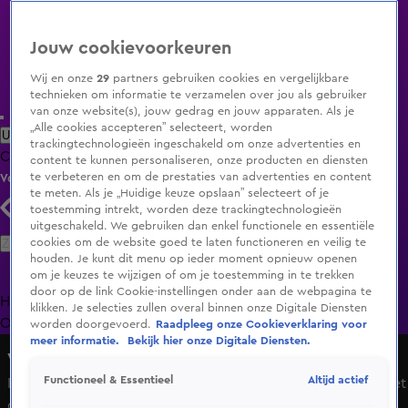
Jouw cookievoorkeuren
Wij en onze
29
partners gebruiken cookies en vergelijkbare
technieken om informatie te verzamelen over jou als gebruiker
van onze website(s), jouw gedrag en jouw apparaten. Als je
„Alle cookies accepteren” selecteert, worden
Uitzending Gemist
Populaire programma's
Zenders
Genres
trackingtechnologieën ingeschakeld om onze advertenties en
Clips
Films
Radio
Smart TV inlog
Shop
content te kunnen personaliseren, onze producten en diensten
te verbeteren en om de prestaties van advertenties en content
Volg KIJK
te meten. Als je „Huidige keuze opslaan” selecteert of je
toestemming intrekt, worden deze trackingtechnologieën
uitgeschakeld. We gebruiken dan enkel functionele en essentiële
Zoeken
cookies om de website goed te laten functioneren en veilig te
houden. Je kunt dit menu op ieder moment opnieuw openen
om je keuzes te wijzigen of om je toestemming in te trekken
door op de link Cookie-instellingen onder aan de webpagina te
Home
Uitzending Gemist
Programma's
De Bondgenoten
De
klikken. Je selecties zullen overal binnen onze Digitale Diensten
Oranjezomer
Livestreams
Shop
worden doorgevoerd.
Raadpleeg onze Cookieverklaring voor
meer informatie.
Bekijk hier onze Digitale Diensten.
Vandaag Inside
Altijd actief
Functioneel & Essentieel
In de Wandelgangen: Hoe vindt Thomas van Groningen het
om Vandaag Inside te presenteren?