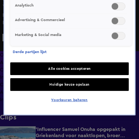
Analytisch
Wo 13 mei, 23:34
In de Wandelgangen, een online rubriek van Vandaag
Advertising & Commercieel
Inside, blikken Thomas van Groningen, Jeanneau van
Beurden en Raymond Mens terug op weer een uitzending
Marketing & Social media
van Vandaag Inside.
Derde partijen lijst
Overzicht
Afleveringen
Alle cookies accepteren
Clips
In de wandelgangen
Compilaties
Huidige keuze opslaan
Anderen keken ook
Info
Voorkeuren beheren
Clips
'Influencer Samuel Onuha opgepakt in
1:00
Griekenland voor naaktlopen, broer