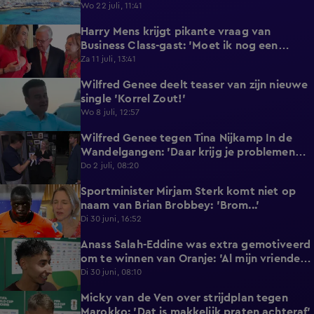
reageert met statement'
Wo 22 juli, 11:41
Harry Mens krijgt pikante vraag van
0:17
Business Class-gast: 'Moet ik nog een
knoopje losdoen?'
Za 11 juli, 13:41
Wilfred Genee deelt teaser van zijn nieuwe
0:37
single 'Korrel Zout!'
Wo 8 juli, 12:57
Wilfred Genee tegen Tina Nijkamp In de
6:55
Wandelgangen: 'Daar krijg je problemen
mee!'
Do 2 juli, 08:20
Sportminister Mirjam Sterk komt niet op
1:18
naam van Brian Brobbey: 'Brom...'
Di 30 juni, 16:52
Anass Salah-Eddine was extra gemotiveerd
3:02
om te winnen van Oranje: 'Al mijn vrienden
zijn Nederlands!'
Di 30 juni, 08:10
Micky van de Ven over strijdplan tegen
1:44
Marokko: 'Dat is makkelijk praten achteraf'