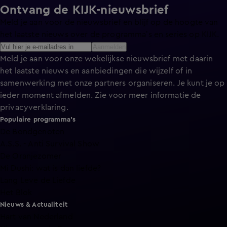
Ontvang de KIJK-nieuwsbrief
Meld je aan voor de nieuwsbrief en blijf op de hoogte van
het laatste nieuws over de programma’s en series op KIJK.
Aanmelden
Meld je aan voor onze wekelijkse nieuwsbrief met daarin
het laatste nieuws en aanbiedingen die wijzelf of in
samenwerking met onze partners organiseren. Je kunt je op
ieder moment afmelden. Zie voor meer informatie de
privacyverklaring
.
Populaire programma's
De Bondgenoten
A.S.S. - Anti Survival Show
De Oranjezomer
Mi Dushi: wat is dan liefde?
Lang Leve de Liefde
Het Blok
Nieuws & Actualiteit
Hart van Nederland