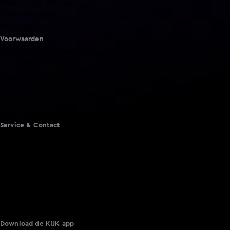
Nieuws van de Dag
Shownieuws
Vandaag Inside
Voorwaarden
Gebruiksvoorwaarden
Cookie instellingen
Cookieverklaring
Privacyverklaring
Toegankelijkheid
Algemene voorwaarden KIJK
Service & Contact
Aanmelden voor een programma
Acties
Adverteren
Smart TV inlog
Over KIJK
Vacatures
Klantenservice
Download de KIJK app