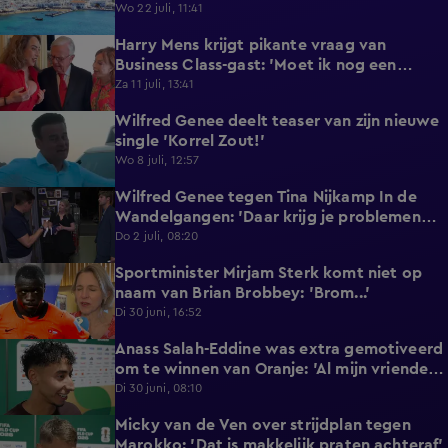
reageert met statement'
Wo 22 juli, 11:41
Harry Mens krijgt pikante vraag van
0:17
Business Class-gast: 'Moet ik nog een
knoopje losdoen?'
Za 11 juli, 13:41
Wilfred Genee deelt teaser van zijn nieuwe
0:37
single 'Korrel Zout!'
Wo 8 juli, 12:57
Wilfred Genee tegen Tina Nijkamp In de
6:55
Wandelgangen: 'Daar krijg je problemen
mee!'
Do 2 juli, 08:20
Sportminister Mirjam Sterk komt niet op
1:18
naam van Brian Brobbey: 'Brom...'
Di 30 juni, 16:52
Anass Salah-Eddine was extra gemotiveerd
3:02
om te winnen van Oranje: 'Al mijn vrienden
zijn Nederlands!'
Di 30 juni, 08:10
Micky van de Ven over strijdplan tegen
1:44
Marokko: 'Dat is makkelijk praten achteraf'