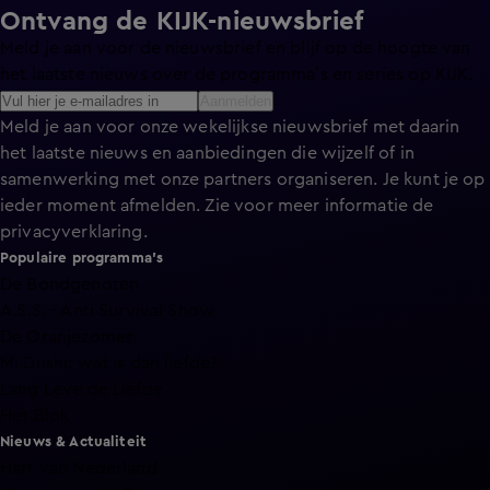
Ontvang de KIJK-nieuwsbrief
Meld je aan voor de nieuwsbrief en blijf op de hoogte van
het laatste nieuws over de programma’s en series op KIJK.
Aanmelden
Meld je aan voor onze wekelijkse nieuwsbrief met daarin
het laatste nieuws en aanbiedingen die wijzelf of in
samenwerking met onze partners organiseren. Je kunt je op
ieder moment afmelden. Zie voor meer informatie de
privacyverklaring
.
Populaire programma's
De Bondgenoten
A.S.S. - Anti Survival Show
De Oranjezomer
Mi Dushi: wat is dan liefde?
Lang Leve de Liefde
Het Blok
Nieuws & Actualiteit
Hart van Nederland