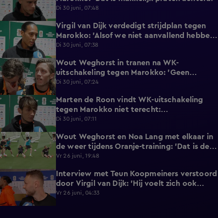
Di 30 juni, 07:48
Virgil van Dijk verdedigt strijdplan tegen
2:35
Marokko: 'Alsof we niet aanvallend hebben
gedacht?'
Di 30 juni, 07:38
Wout Weghorst in tranen na WK-
3:49
uitschakeling tegen Marokko: 'Geen
moment rekening mee gehouden'
Di 30 juni, 07:24
Marten de Roon vindt WK-uitschakeling
3:26
tegen Marokko niet terecht:
'Gelijkwaardige pot'
Di 30 juni, 07:11
Wout Weghorst en Noa Lang met elkaar in
2:58
de weer tijdens Oranje-training: 'Dat is de
tweede keer!'
Vr 26 juni, 19:48
Interview met Teun Koopmeiners verstoord
2:43
door Virgil van Dijk: 'Hij voelt zich ook
lekker!'
Vr 26 juni, 04:33