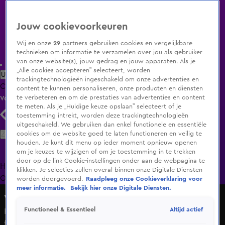
Jouw cookievoorkeuren
Wij en onze
29
partners gebruiken cookies en vergelijkbare
technieken om informatie te verzamelen over jou als gebruiker
van onze website(s), jouw gedrag en jouw apparaten. Als je
„Alle cookies accepteren” selecteert, worden
Uitzending Gemist
Populaire programma's
Zenders
Genres
trackingtechnologieën ingeschakeld om onze advertenties en
Clips
Films
Radio
Smart TV inlog
Shop
content te kunnen personaliseren, onze producten en diensten
te verbeteren en om de prestaties van advertenties en content
Volg KIJK
te meten. Als je „Huidige keuze opslaan” selecteert of je
toestemming intrekt, worden deze trackingtechnologieën
uitgeschakeld. We gebruiken dan enkel functionele en essentiële
Zoeken
cookies om de website goed te laten functioneren en veilig te
houden. Je kunt dit menu op ieder moment opnieuw openen
om je keuzes te wijzigen of om je toestemming in te trekken
door op de link Cookie-instellingen onder aan de webpagina te
Home
Uitzending Gemist
Programma's
De Bondgenoten
De
klikken. Je selecties zullen overal binnen onze Digitale Diensten
Oranjezomer
Livestreams
Shop
worden doorgevoerd.
Raadpleeg onze Cookieverklaring voor
meer informatie.
Bekijk hier onze Digitale Diensten.
Vandaag Inside
Altijd actief
Functioneel & Essentieel
Hélène enthousiast over Jutta Leerdam: 'Ik vind haar een
fenomeen!'