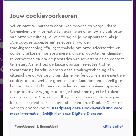
Jouw cookievoorkeuren
Wij en onze
28
partners gebruiken cookies en vergelijkbare
technieken om informatie te verzamelen over jou als gebruiker
van onze website(s), jouw gedrag en jouw apparaten. Als je
„Alle cookies accepteren” selecteert, worden
Uitzending Gemist
Populaire programma's
Zenders
Genres
trackingtechnologieën ingeschakeld om onze advertenties en
Clips
Films
Radio
Smart TV inlog
Shop
content te kunnen personaliseren, onze producten en diensten
te verbeteren en om de prestaties van advertenties en content
Volg KIJK
te meten. Als je „Huidige keuze opslaan” selecteert of je
toestemming intrekt, worden deze trackingtechnologieën
uitgeschakeld. We gebruiken dan enkel functionele en essentiële
Zoeken
cookies om de website goed te laten functioneren en veilig te
houden. Je kunt dit menu op ieder moment opnieuw openen
om je keuzes te wijzigen of om je toestemming in te trekken
door op de link Cookie-instellingen onder aan de webpagina te
Home
Uitzending Gemist
Programma's
De Bondgenoten
De
klikken. Je selecties zullen overal binnen onze Digitale Diensten
Oranjezomer
Livestreams
Shop
worden doorgevoerd.
Raadpleeg onze Cookieverklaring voor
meer informatie.
Bekijk hier onze Digitale Diensten.
Vandaag Inside
Altijd actief
Functioneel & Essentieel
Johan tegen Hélène: 'Ik ben het helemaal niet met jou
eens!'