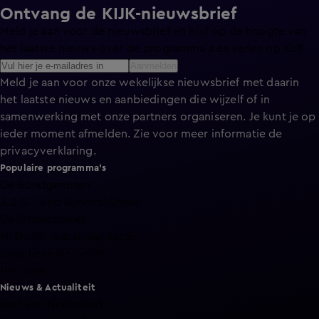
Ontvang de KIJK-nieuwsbrief
Meld je aan voor de nieuwsbrief en blijf op de hoogte van
het laatste nieuws over de programma’s en series op KIJK.
Aanmelden
Meld je aan voor onze wekelijkse nieuwsbrief met daarin
het laatste nieuws en aanbiedingen die wijzelf of in
samenwerking met onze partners organiseren. Je kunt je op
ieder moment afmelden. Zie voor meer informatie de
privacyverklaring
.
Populaire programma's
De Bondgenoten
A.S.S. - Anti Survival Show
De Oranjezomer
Mi Dushi: wat is dan liefde?
Lang Leve de Liefde
Het Blok
Nieuws & Actualiteit
Hart van Nederland