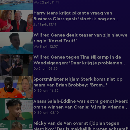
reageert met statement'
Wo 22 juli, 11:41
Harry Mens krijgt pikante vraag van
0:17
Business Class-gast: 'Moet ik nog een
knoopje losdoen?'
Za 11 juli, 13:41
Wilfred Genee deelt teaser van zijn nieuwe
0:37
single 'Korrel Zout!'
Wo 8 juli, 12:57
Wilfred Genee tegen Tina Nijkamp In de
6:55
Wandelgangen: 'Daar krijg je problemen
mee!'
Do 2 juli, 08:20
Sportminister Mirjam Sterk komt niet op
1:18
naam van Brian Brobbey: 'Brom...'
Di 30 juni, 16:52
Anass Salah-Eddine was extra gemotiveerd
3:02
om te winnen van Oranje: 'Al mijn vrienden
zijn Nederlands!'
Di 30 juni, 08:10
Micky van de Ven over strijdplan tegen
1:44
Marokko: 'Dat is makkelijk praten achteraf'