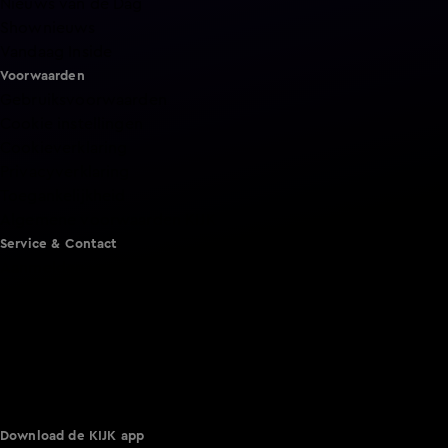
Nieuws van de Dag
Shownieuws
Vandaag Inside
Voorwaarden
Gebruiksvoorwaarden
Cookie instellingen
Cookieverklaring
Privacyverklaring
Toegankelijkheid
Algemene voorwaarden KIJK
Service & Contact
Aanmelden voor een programma
Acties
Adverteren
Smart TV inlog
Over KIJK
Vacatures
Klantenservice
Download de KIJK app