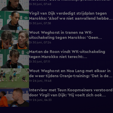
Di 30 juni, 07:48
Virgil van Dijk verdedigt strijdplan tegen
2:35
Marokko: 'Alsof we niet aanvallend hebben
gedacht?'
Di 30 juni, 07:38
Wout Weghorst in tranen na WK-
3:49
uitschakeling tegen Marokko: 'Geen
moment rekening mee gehouden'
Di 30 juni, 07:24
Marten de Roon vindt WK-uitschakeling
3:26
tegen Marokko niet terecht:
'Gelijkwaardige pot'
Di 30 juni, 07:11
Wout Weghorst en Noa Lang met elkaar in
2:58
de weer tijdens Oranje-training: 'Dat is de
tweede keer!'
Vr 26 juni, 19:48
Interview met Teun Koopmeiners verstoord
2:43
door Virgil van Dijk: 'Hij voelt zich ook
lekker!'
Vr 26 juni, 04:33