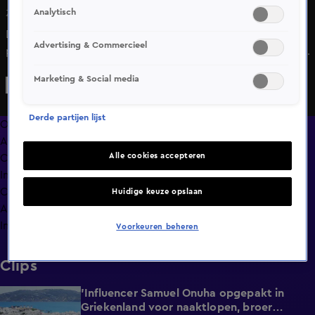
Analytisch
Zo 7 juni, 15:59
De KNVB pakt uit in New York: zaterdagavond waren
Advertising & Commercieel
portretten van de Oranje-spelers te zien op het iconische
Times Square. Noa Vahle spreekt met fotograaf Roger
Marketing & Social media
Neve en KNVB-marketingdirecteur Rosella Passier van
Haver over de foto's en waarom ze juist daar worden
Derde partijen lijst
getoond.
Overzicht
Afleveringen
Alle cookies accepteren
Clips
In de wandelgangen
Compilaties
Huidige keuze opslaan
Anderen keken ook
Info
Voorkeuren beheren
Clips
'Influencer Samuel Onuha opgepakt in
1:00
Griekenland voor naaktlopen, broer