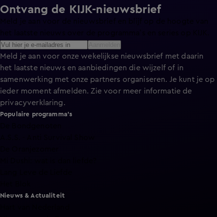
Ontvang de KIJK-nieuwsbrief
Meld je aan voor de nieuwsbrief en blijf op de hoogte van
het laatste nieuws over de programma’s en series op KIJK.
Aanmelden
Meld je aan voor onze wekelijkse nieuwsbrief met daarin
het laatste nieuws en aanbiedingen die wijzelf of in
samenwerking met onze partners organiseren. Je kunt je op
ieder moment afmelden. Zie voor meer informatie de
privacyverklaring
.
Populaire programma's
De Bondgenoten
A.S.S. - Anti Survival Show
De Oranjezomer
Mi Dushi: wat is dan liefde?
Lang Leve de Liefde
Het Blok
Nieuws & Actualiteit
Hart van Nederland