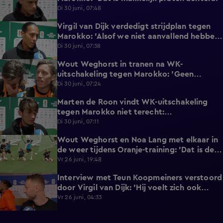
Di 30 juni, 07:48
Virgil van Dijk verdedigt strijdplan tegen
2:35
Marokko: 'Alsof we niet aanvallend hebben
gedacht?'
Di 30 juni, 07:38
Wout Weghorst in tranen na WK-
3:49
uitschakeling tegen Marokko: 'Geen
moment rekening mee gehouden'
Di 30 juni, 07:24
Marten de Roon vindt WK-uitschakeling
3:26
tegen Marokko niet terecht:
'Gelijkwaardige pot'
Di 30 juni, 07:11
Wout Weghorst en Noa Lang met elkaar in
2:58
de weer tijdens Oranje-training: 'Dat is de
tweede keer!'
Vr 26 juni, 19:48
Interview met Teun Koopmeiners verstoord
2:43
door Virgil van Dijk: 'Hij voelt zich ook
lekker!'
Vr 26 juni, 04:33