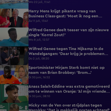
reageert met statement'
Wo 22 juli, 11:41
Harry Mens krijgt pikante vraag van
0:17
Business Class-gast: 'Moet ik nog een
knoopje losdoen?'
Za 11 juli, 13:41
Wilfred Genee deelt teaser van zijn nieuwe
0:37
single 'Korrel Zout!'
Wo 8 juli, 12:57
Wilfred Genee tegen Tina Nijkamp In de
6:55
Wandelgangen: 'Daar krijg je problemen
mee!'
Do 2 juli, 08:20
Sportminister Mirjam Sterk komt niet op
1:18
naam van Brian Brobbey: 'Brom...'
Di 30 juni, 16:52
Anass Salah-Eddine was extra gemotiveerd
3:02
om te winnen van Oranje: 'Al mijn vrienden
zijn Nederlands!'
Di 30 juni, 08:10
Micky van de Ven over strijdplan tegen
1:44
Marokko: 'Dat is makkelijk praten achteraf'