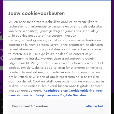
Jouw cookievoorkeuren
Wij en onze
29
partners gebruiken cookies en vergelijkbare
technieken om informatie te verzamelen over jou als gebruiker
van onze website(s), jouw gedrag en jouw apparaten. Als je
„Alle cookies accepteren” selecteert, worden
Uitzending Gemist
Populaire programma's
Zenders
Genres
trackingtechnologieën ingeschakeld om onze advertenties en
Clips
Films
Radio
Smart TV inlog
Shop
content te kunnen personaliseren, onze producten en diensten
te verbeteren en om de prestaties van advertenties en content
Volg KIJK
te meten. Als je „Huidige keuze opslaan” selecteert of je
toestemming intrekt, worden deze trackingtechnologieën
uitgeschakeld. We gebruiken dan enkel functionele en essentiële
Zoeken
cookies om de website goed te laten functioneren en veilig te
houden. Je kunt dit menu op ieder moment opnieuw openen
om je keuzes te wijzigen of om je toestemming in te trekken
door op de link Cookie-instellingen onder aan de webpagina te
Home
Uitzending Gemist
Programma's
De Bondgenoten
De
klikken. Je selecties zullen overal binnen onze Digitale Diensten
Oranjezomer
Livestreams
Shop
worden doorgevoerd.
Raadpleeg onze Cookieverklaring voor
meer informatie.
Bekijk hier onze Digitale Diensten.
Vandaag Inside
Altijd actief
Functioneel & Essentieel
Portretten van Oranje-spelers getoond op Times Square:
'We willen laten zien waar Nederland voor staat'