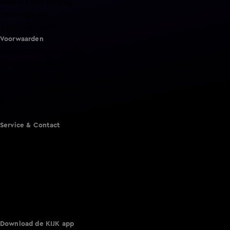
Nieuws van de Dag
Shownieuws
Vandaag Inside
Voorwaarden
Gebruiksvoorwaarden
Cookie instellingen
Cookieverklaring
Privacyverklaring
Toegankelijkheid
Algemene voorwaarden KIJK
Service & Contact
Aanmelden voor een programma
Acties
Adverteren
Smart TV inlog
Over KIJK
Vacatures
Klantenservice
Download de KIJK app