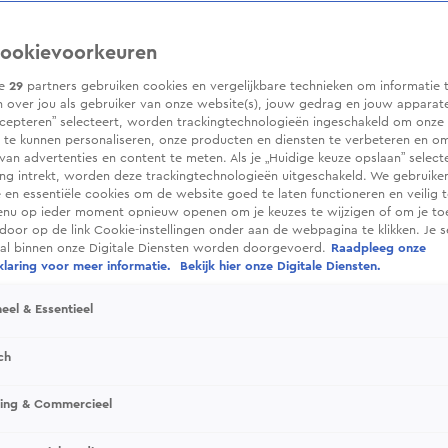
ookievoorkeuren
ze
29
partners gebruiken cookies en vergelijkbare technieken om informatie 
 over jou als gebruiker van onze website(s), jouw gedrag en jouw apparaten.
cepteren” selecteert, worden trackingtechnologieën ingeschakeld om onze 
 te kunnen personaliseren, onze producten en diensten te verbeteren en o
 van advertenties en content te meten. Als je „Huidige keuze opslaan” selecte
g intrekt, worden deze trackingtechnologieën uitgeschakeld. We gebruike
e en essentiële cookies om de website goed te laten functioneren en veilig 
enu op ieder moment opnieuw openen om je keuzes te wijzigen of om je t
 door op de link Cookie-instellingen onder aan de webpagina te klikken. Je s
ral binnen onze Digitale Diensten worden doorgevoerd.
Raadpleeg onze
laring voor meer informatie.
Bekijk hier onze Digitale Diensten.
eel & Essentieel
ch
sing & Commercieel