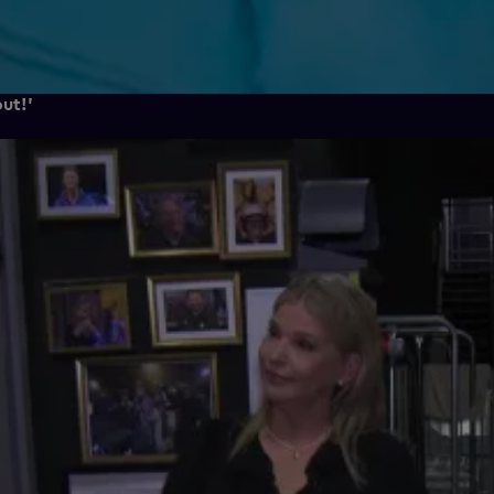
out!'