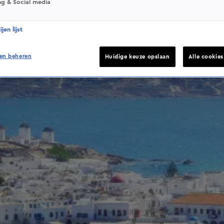
ng & Social media
jen lijst
en beheren
Huidige keuze opslaan
Alle cookie