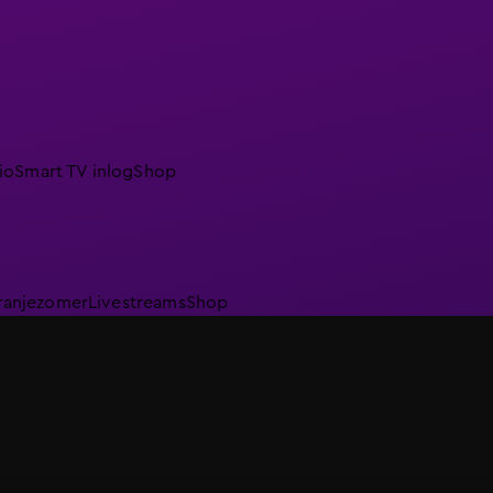
io
Smart TV inlog
Shop
ranjezomer
Livestreams
Shop