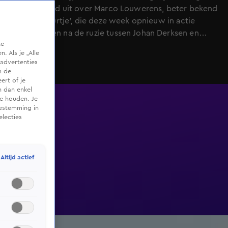
Inside lovend uit over Marco Louwerens, beter bekend
als 'Directeurtje', die deze week opnieuw in actie
moest komen na de ruzie tussen Johan Derksen en
te
Wilfred Genee.
 Als je „Alle
advertenties
m de
ert of je
n dan enkel
te houden. Je
oestemming in
electies
Altijd actief