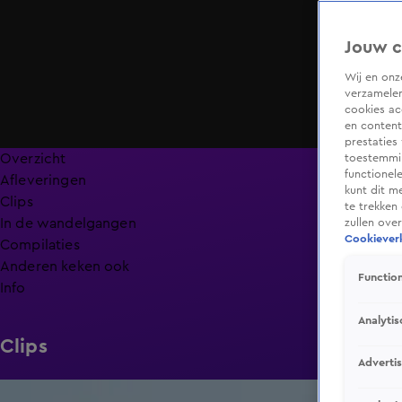
Jouw c
Wij en on
verzamelen
cookies ac
en content
prestaties
Overzicht
toestemmin
functionel
Afleveringen
kunt dit m
Clips
te trekken
In de wandelgangen
zullen ove
Cookieverk
Compilaties
Anderen keken ook
Function
Info
Analytis
Clips
Adverti
1:00