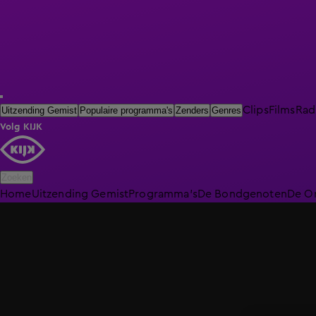
Clips
Films
Rad
Uitzending Gemist
Populaire programma's
Zenders
Genres
Volg KIJK
Zoeken
Home
Uitzending Gemist
Programma's
De Bondgenoten
De O