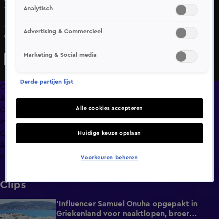
Analytisch
14 mrt 2025, 21:36
Johan Derksen en Nico Dijkshoorn gaan in discussie over
Advertising & Commercieel
de ‘carrièreswitch’ van Matthijs van Nieuwkerk.
Marketing & Social media
Derde partijen lijst
Overzicht
Afleveringen
Alle cookies accepteren
Clips
In de wandelgangen
Compilaties
Huidige keuze opslaan
Anderen keken ook
Info
Voorkeuren beheren
Clips
'Influencer Samuel Onuha opgepakt in
1:00
Griekenland voor naaktlopen, broer