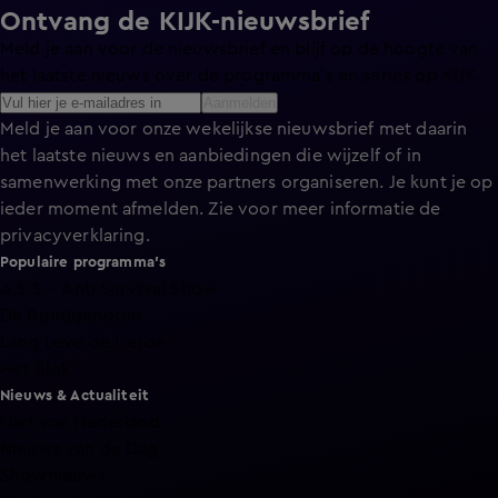
Ontvang de KIJK-nieuwsbrief
Meld je aan voor de nieuwsbrief en blijf op de hoogte van
het laatste nieuws over de programma’s en series op KIJK.
Aanmelden
Meld je aan voor onze wekelijkse nieuwsbrief met daarin
het laatste nieuws en aanbiedingen die wijzelf of in
samenwerking met onze partners organiseren. Je kunt je op
ieder moment afmelden. Zie voor meer informatie de
privacyverklaring
.
Populaire programma's
A.S.S. - Anti Survival Show
De Bondgenoten
Lang Leve de Liefde
Het Blok
Nieuws & Actualiteit
Hart van Nederland
Nieuws van de Dag
Shownieuws