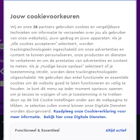
Jouw cookievoorkeuren
Wij en onze
28
partners gebruiken cookies en vergelijkbare
technieken om informatie te verzamelen over jou als gebruiker
van onze website(s), jouw gedrag en jouw apparaten. Als je
„Alle cookies accepteren” selecteert, worden
Uitzending Gemist
Populaire programma's
Zenders
Genres
trackingtechnologieën ingeschakeld om onze advertenties en
Clips
Films
Radio
Smart TV inlog
Shop
content te kunnen personaliseren, onze producten en diensten
te verbeteren en om de prestaties van advertenties en content
Volg KIJK
te meten. Als je „Huidige keuze opslaan” selecteert of je
toestemming intrekt, worden deze trackingtechnologieën
uitgeschakeld. We gebruiken dan enkel functionele en essentiële
Zoeken
cookies om de website goed te laten functioneren en veilig te
houden. Je kunt dit menu op ieder moment opnieuw openen
om je keuzes te wijzigen of om je toestemming in te trekken
door op de link Cookie-instellingen onder aan de webpagina te
Home
Uitzending Gemist
Programma's
De Bondgenoten
De
klikken. Je selecties zullen overal binnen onze Digitale Diensten
Oranjezomer
Livestreams
Shop
worden doorgevoerd.
Raadpleeg onze Cookieverklaring voor
meer informatie.
Bekijk hier onze Digitale Diensten.
Vandaag Inside
Altijd actief
Functioneel & Essentieel
Johan in discussie met Nico Dijkshoorn: 'Ik ben het in alles
met je oneens'