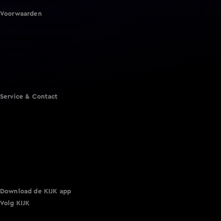
Vandaag Inside
Voorwaarden
Gebruiksvoorwaarden
Cookie instellingen
Cookieverklaring
Privacyverklaring
Toegankelijkheid
Algemene voorwaarden KIJK
Service & Contact
Aanmelden voor een programma
Acties
Adverteren
Smart TV inlog
Over KIJK
Vacatures
Klantenservice
Download de KIJK app
Volg KIJK
©
2026 Talpa Network. Alle rechten voorbehouden. Geen