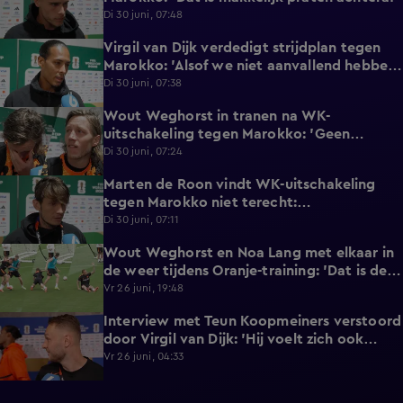
Di 30 juni, 07:48
Virgil van Dijk verdedigt strijdplan tegen
2:35
Marokko: 'Alsof we niet aanvallend hebben
gedacht?'
Di 30 juni, 07:38
Wout Weghorst in tranen na WK-
3:49
uitschakeling tegen Marokko: 'Geen
moment rekening mee gehouden'
Di 30 juni, 07:24
Marten de Roon vindt WK-uitschakeling
3:26
tegen Marokko niet terecht:
'Gelijkwaardige pot'
Di 30 juni, 07:11
Wout Weghorst en Noa Lang met elkaar in
2:58
de weer tijdens Oranje-training: 'Dat is de
tweede keer!'
Vr 26 juni, 19:48
Interview met Teun Koopmeiners verstoord
2:43
door Virgil van Dijk: 'Hij voelt zich ook
lekker!'
Vr 26 juni, 04:33