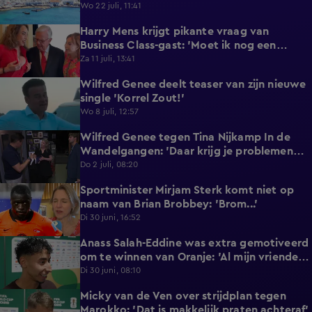
reageert met statement'
Wo 22 juli, 11:41
Harry Mens krijgt pikante vraag van
0:17
Business Class-gast: 'Moet ik nog een
knoopje losdoen?'
Za 11 juli, 13:41
Wilfred Genee deelt teaser van zijn nieuwe
0:37
single 'Korrel Zout!'
Wo 8 juli, 12:57
Wilfred Genee tegen Tina Nijkamp In de
6:55
Wandelgangen: 'Daar krijg je problemen
mee!'
Do 2 juli, 08:20
Sportminister Mirjam Sterk komt niet op
1:18
naam van Brian Brobbey: 'Brom...'
Di 30 juni, 16:52
Anass Salah-Eddine was extra gemotiveerd
3:02
om te winnen van Oranje: 'Al mijn vrienden
zijn Nederlands!'
Di 30 juni, 08:10
Micky van de Ven over strijdplan tegen
1:44
Marokko: 'Dat is makkelijk praten achteraf'