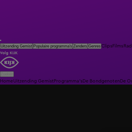
Clips
Films
Rad
Uitzending Gemist
Populaire programma's
Zenders
Genres
Volg KIJK
Zoeken
Home
Uitzending Gemist
Programma's
De Bondgenoten
De O