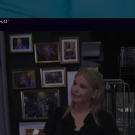
out!'