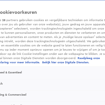
ookievoorkeuren
ze
28
partners gebruiken cookies en vergelijkbare technieken om informatie 
 over jou als gebruiker van onze website(s), jouw gedrag en jouw apparaten.
cepteren” selecteert, worden trackingtechnologieën ingeschakeld om onze 
 te kunnen personaliseren, onze producten en diensten te verbeteren en o
 van advertenties en content te meten. Als je „Huidige keuze opslaan” selecte
g intrekt, worden deze trackingtechnologieën uitgeschakeld. We gebruike
e en essentiële cookies om de website goed te laten functioneren en veilig 
enu op ieder moment opnieuw openen om je keuzes te wijzigen of om je t
 door op de link Cookie-instellingen onder aan de webpagina te klikken. Je s
ral binnen onze Digitale Diensten worden doorgevoerd.
Raadpleeg onze
laring voor meer informatie.
Bekijk hier onze Digitale Diensten.
eel & Essentieel
ch
sing & Commercieel