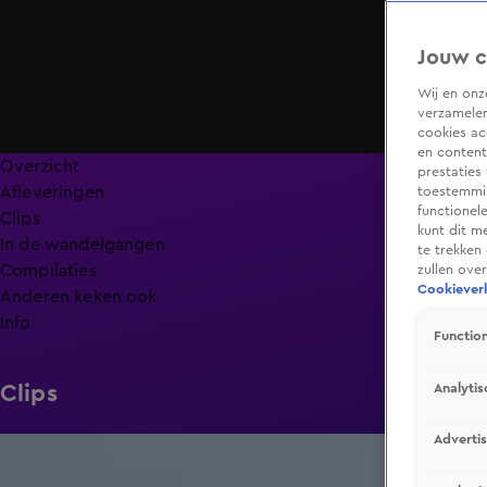
Jouw c
Wij en on
verzamelen
cookies ac
en content
Overzicht
prestaties
Afleveringen
toestemmin
functionel
Clips
kunt dit m
In de wandelgangen
te trekken
Compilaties
zullen ove
Cookieverk
Anderen keken ook
Info
Function
Analytis
Clips
Adverti
1:00