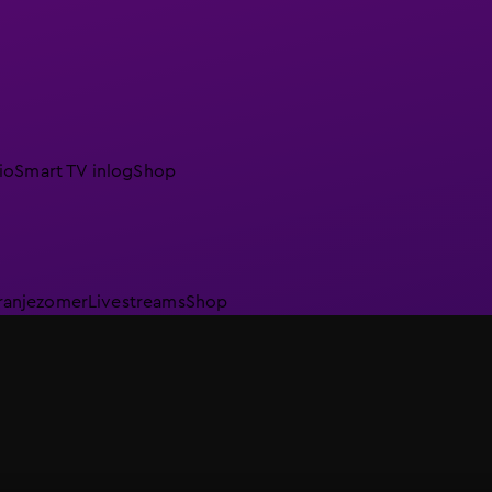
io
Smart TV inlog
Shop
ranjezomer
Livestreams
Shop