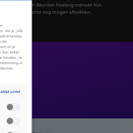
Jeanneau van Beurden hoelang mensen hun
hypotheekrente nog mogen aftrekken.
te
 Als je „Alle
advertenties
m de
ert of je
n dan enkel
te houden. Je
oestemming in
electies
Altijd actief