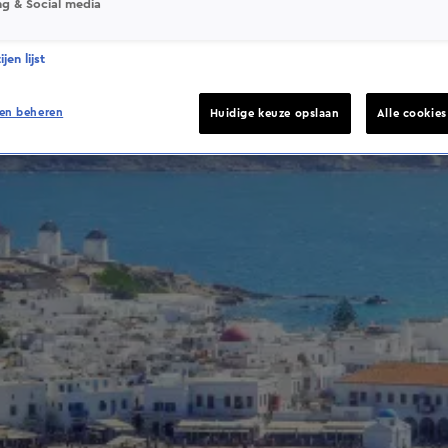
ng & Social media
jen lijst
en beheren
Huidige keuze opslaan
Alle cookie