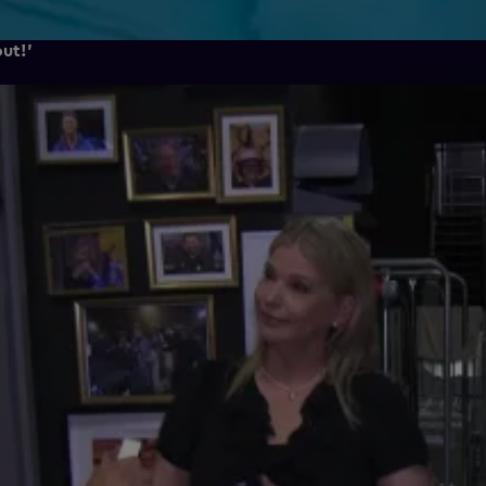
out!'