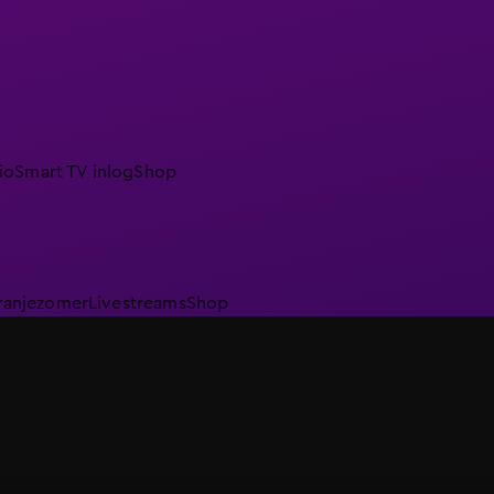
io
Smart TV inlog
Shop
ranjezomer
Livestreams
Shop