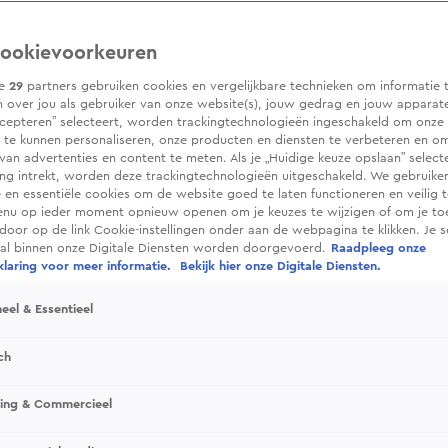
ookievoorkeuren
ze
29
partners gebruiken cookies en vergelijkbare technieken om informatie 
 over jou als gebruiker van onze website(s), jouw gedrag en jouw apparaten.
cepteren” selecteert, worden trackingtechnologieën ingeschakeld om onze 
 te kunnen personaliseren, onze producten en diensten te verbeteren en o
 van advertenties en content te meten. Als je „Huidige keuze opslaan” selecte
g intrekt, worden deze trackingtechnologieën uitgeschakeld. We gebruike
e en essentiële cookies om de website goed te laten functioneren en veilig 
enu op ieder moment opnieuw openen om je keuzes te wijzigen of om je t
 door op de link Cookie-instellingen onder aan de webpagina te klikken. Je s
ral binnen onze Digitale Diensten worden doorgevoerd.
Raadpleeg onze
laring voor meer informatie.
Bekijk hier onze Digitale Diensten.
eel & Essentieel
ch
sing & Commercieel