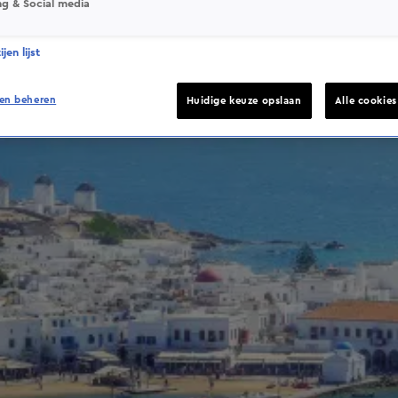
ng & Social media
jen lijst
en beheren
Huidige keuze opslaan
Alle cookie