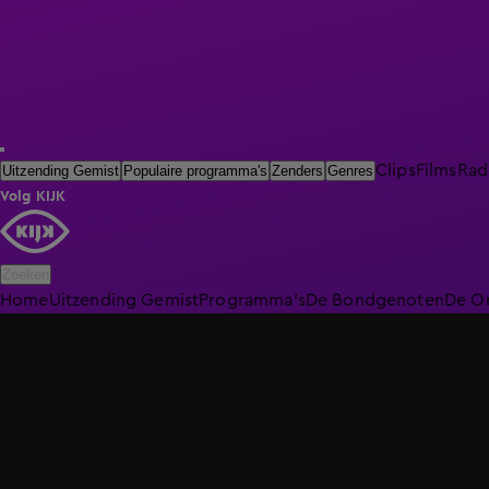
Clips
Films
Rad
Uitzending Gemist
Populaire programma's
Zenders
Genres
Volg KIJK
Zoeken
Home
Uitzending Gemist
Programma's
De Bondgenoten
De O