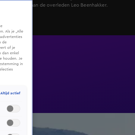
eerbetoon aan de overleden Leo Beenhakker.
te
 Als je „Alle
advertenties
m de
ert of je
n dan enkel
te houden. Je
oestemming in
electies
Altijd actief