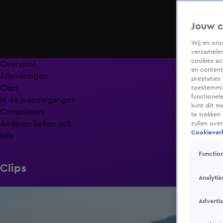
Jouw c
Wij en on
verzamelen
cookies ac
Overzicht
en content
Afleveringen
prestaties
Clips
toestemmin
functionel
In de wandelgangen
kunt dit m
Compilaties
te trekken
Anderen keken ook
zullen ove
Cookieverk
Info
Function
Clips
Analytis
1:00
Adverti