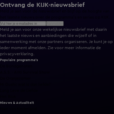
Ontvang de KIJK-nieuwsbrief
Meld je aan voor de nieuwsbrief en blijf op de hoogte van
het laatste nieuws over de programma’s en series op KIJK.
Aanmelden
Meld je aan voor onze wekelijkse nieuwsbrief met daarin
het laatste nieuws en aanbiedingen die wijzelf of in
samenwerking met onze partners organiseren. Je kunt je op
ieder moment afmelden. Zie voor meer informatie de
privacyverklaring
.
Populaire programma's
De Bondgenoten
A.S.S. - Anti Survival Show
De Oranjezomer
Mi Dushi: wat is dan liefde?
Lang Leve de Liefde
Het Blok
Nieuws & Actualiteit
Hart van Nederland