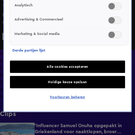
Analytisch
10 apr 2025, 21:38
De Vandaag Inside-tafel staat stil bij het overlijden van
Advertising & Commercieel
oud-voetbaltrainer Leo Beenhakker.
Marketing & Social media
Derde partijen lijst
Overzicht
Afleveringen
Alle cookies accepteren
Clips
In de wandelgangen
Compilaties
Huidige keuze opslaan
Anderen keken ook
Info
Voorkeuren beheren
Clips
'Influencer Samuel Onuha opgepakt in
1:00
Griekenland voor naaktlopen, broer