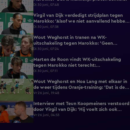
Di 30 juni, 07:48
Virgil van Dijk verdedigt strijdplan tegen
2:35
Marokko: 'Alsof we niet aanvallend hebben
gedacht?'
Di 30 juni, 07:38
Wout Weghorst in tranen na WK-
3:49
uitschakeling tegen Marokko: 'Geen
moment rekening mee gehouden'
Di 30 juni, 07:24
Marten de Roon vindt WK-uitschakeling
3:26
tegen Marokko niet terecht:
'Gelijkwaardige pot'
Di 30 juni, 07:11
Wout Weghorst en Noa Lang met elkaar in
2:58
de weer tijdens Oranje-training: 'Dat is de
tweede keer!'
Vr 26 juni, 19:48
Interview met Teun Koopmeiners verstoord
2:43
door Virgil van Dijk: 'Hij voelt zich ook
lekker!'
Vr 26 juni, 04:33