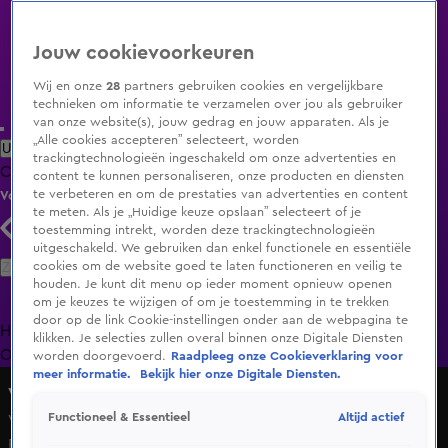
Jouw cookievoorkeuren
Wij en onze
28
partners gebruiken cookies en vergelijkbare
technieken om informatie te verzamelen over jou als gebruiker
van onze website(s), jouw gedrag en jouw apparaten. Als je
„Alle cookies accepteren” selecteert, worden
Uitzending Gemist
Populaire programma's
Zenders
Genres
trackingtechnologieën ingeschakeld om onze advertenties en
Clips
Films
Radio
Smart TV inlog
Shop
content te kunnen personaliseren, onze producten en diensten
te verbeteren en om de prestaties van advertenties en content
Volg KIJK
te meten. Als je „Huidige keuze opslaan” selecteert of je
toestemming intrekt, worden deze trackingtechnologieën
uitgeschakeld. We gebruiken dan enkel functionele en essentiële
Zoeken
cookies om de website goed te laten functioneren en veilig te
houden. Je kunt dit menu op ieder moment opnieuw openen
om je keuzes te wijzigen of om je toestemming in te trekken
door op de link Cookie-instellingen onder aan de webpagina te
Home
Uitzending Gemist
Programma's
De Bondgenoten
De
klikken. Je selecties zullen overal binnen onze Digitale Diensten
Oranjezomer
Livestreams
Shop
worden doorgevoerd.
Raadpleeg onze Cookieverklaring voor
meer informatie.
Bekijk hier onze Digitale Diensten.
Vandaag Inside
Altijd actief
Functioneel & Essentieel
Vandaag Inside-tafel staat stil bij overlijden Leo
Beenhakker: 'Hij was echt een wereldvent'