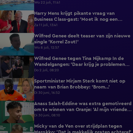
reageert met statement'
Wo 22 juli, 11:41
Harry Mens krijgt pikante vraag van
0:17
Business Class-gast: 'Moet ik nog een
knoopje losdoen?'
Za 11 juli, 13:41
Wilfred Genee deelt teaser van zijn nieuwe
0:37
single 'Korrel Zout!'
Wo 8 juli, 12:57
Wilfred Genee tegen Tina Nijkamp In de
6:55
Wandelgangen: 'Daar krijg je problemen
mee!'
Do 2 juli, 08:20
Sportminister Mirjam Sterk komt niet op
1:18
naam van Brian Brobbey: 'Brom...'
Di 30 juni, 16:52
Anass Salah-Eddine was extra gemotiveerd
3:02
om te winnen van Oranje: 'Al mijn vrienden
zijn Nederlands!'
Di 30 juni, 08:10
Micky van de Ven over strijdplan tegen
1:44
Marokko: 'Dat is makkelijk praten achteraf'