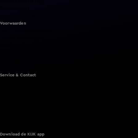
Nieuws van de Dag
Shownieuws
Vandaag Inside
Voorwaarden
Gebruiksvoorwaarden
Cookie instellingen
Cookieverklaring
Privacyverklaring
Toegankelijkheid
Algemene voorwaarden KIJK
Service & Contact
Aanmelden voor een programma
Acties
Adverteren
Smart TV inlog
Over KIJK
Vacatures
Klantenservice
Download de KIJK app