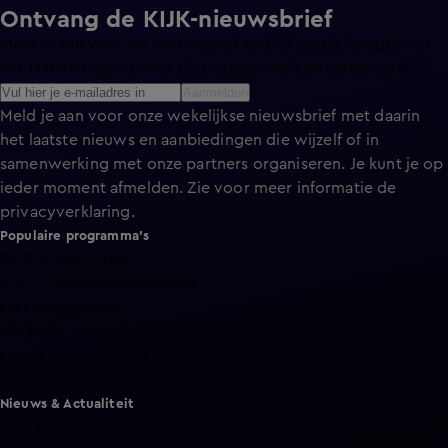
Ontvang de KIJK-nieuwsbrief
Meld je aan voor de nieuwsbrief en blijf op de hoogte van
het laatste nieuws over de programma’s en series op KIJK.
Aanmelden
Meld je aan voor onze wekelijkse nieuwsbrief met daarin
het laatste nieuws en aanbiedingen die wijzelf of in
samenwerking met onze partners organiseren. Je kunt je op
ieder moment afmelden. Zie voor meer informatie de
privacyverklaring
.
Populaire programma's
De Bondgenoten
A.S.S. - Anti Survival Show
De Oranjezomer
Mi Dushi: wat is dan liefde?
Lang Leve de Liefde
Het Blok
Nieuws & Actualiteit
Hart van Nederland