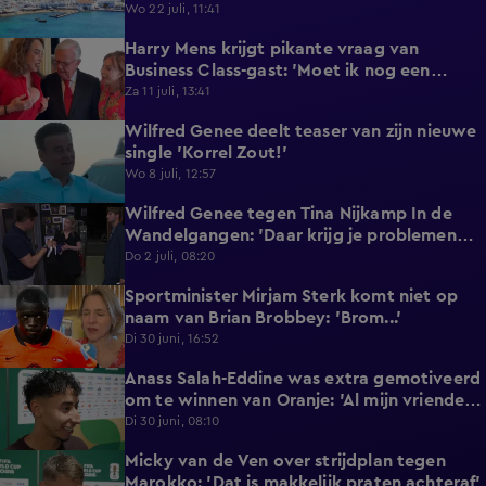
reageert met statement'
Wo 22 juli, 11:41
Harry Mens krijgt pikante vraag van
0:17
Business Class-gast: 'Moet ik nog een
knoopje losdoen?'
Za 11 juli, 13:41
Wilfred Genee deelt teaser van zijn nieuwe
0:37
single 'Korrel Zout!'
Wo 8 juli, 12:57
Wilfred Genee tegen Tina Nijkamp In de
6:55
Wandelgangen: 'Daar krijg je problemen
mee!'
Do 2 juli, 08:20
Sportminister Mirjam Sterk komt niet op
1:18
naam van Brian Brobbey: 'Brom...'
Di 30 juni, 16:52
Anass Salah-Eddine was extra gemotiveerd
3:02
om te winnen van Oranje: 'Al mijn vrienden
zijn Nederlands!'
Di 30 juni, 08:10
Micky van de Ven over strijdplan tegen
1:44
Marokko: 'Dat is makkelijk praten achteraf'