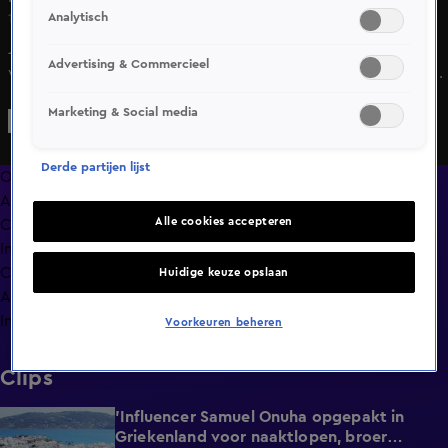
Analytisch
12 mrt 2025, 21:39
Johan Derksen is bij Vandaag Inside kritisch op de keuze
Advertising & Commercieel
van koning Willem Alexander en koningin Máxima om een
staatsbezoek te brengen aan Kenia.
Marketing & Social media
Derde partijen lijst
Overzicht
Afleveringen
Alle cookies accepteren
Clips
In de wandelgangen
Compilaties
Huidige keuze opslaan
Anderen keken ook
Info
Voorkeuren beheren
Clips
'Influencer Samuel Onuha opgepakt in
1:00
Griekenland voor naaktlopen, broer