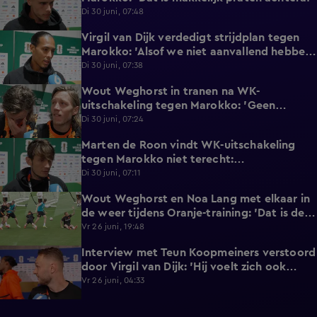
Di 30 juni, 07:48
Virgil van Dijk verdedigt strijdplan tegen
2:35
Marokko: 'Alsof we niet aanvallend hebben
gedacht?'
Di 30 juni, 07:38
Wout Weghorst in tranen na WK-
3:49
uitschakeling tegen Marokko: 'Geen
moment rekening mee gehouden'
Di 30 juni, 07:24
Marten de Roon vindt WK-uitschakeling
3:26
tegen Marokko niet terecht:
'Gelijkwaardige pot'
Di 30 juni, 07:11
Wout Weghorst en Noa Lang met elkaar in
2:58
de weer tijdens Oranje-training: 'Dat is de
tweede keer!'
Vr 26 juni, 19:48
Interview met Teun Koopmeiners verstoord
2:43
door Virgil van Dijk: 'Hij voelt zich ook
lekker!'
Vr 26 juni, 04:33