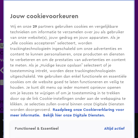
Jouw cookievoorkeuren
Wij en onze
29
partners gebruiken cookies en vergelijkbare
technieken om informatie te verzamelen over jou als gebruiker
van onze website(s), jouw gedrag en jouw apparaten. Als je
„Alle cookies accepteren” selecteert, worden
Uitzending Gemist
Populaire programma's
Zenders
Genres
trackingtechnologieën ingeschakeld om onze advertenties en
Clips
Films
Radio
Smart TV inlog
Shop
content te kunnen personaliseren, onze producten en diensten
te verbeteren en om de prestaties van advertenties en content
Volg KIJK
te meten. Als je „Huidige keuze opslaan” selecteert of je
toestemming intrekt, worden deze trackingtechnologieën
uitgeschakeld. We gebruiken dan enkel functionele en essentiële
Zoeken
cookies om de website goed te laten functioneren en veilig te
houden. Je kunt dit menu op ieder moment opnieuw openen
om je keuzes te wijzigen of om je toestemming in te trekken
door op de link Cookie-instellingen onder aan de webpagina te
Home
Uitzending Gemist
Programma's
De Bondgenoten
De
klikken. Je selecties zullen overal binnen onze Digitale Diensten
Oranjezomer
Livestreams
Shop
worden doorgevoerd.
Raadpleeg onze Cookieverklaring voor
meer informatie.
Bekijk hier onze Digitale Diensten.
Vandaag Inside
Altijd actief
Functioneel & Essentieel
Johan hekelt staatsbezoek van Willem Alexander en
Máxima: 'Dat heeft een negatieve uitstraling!'