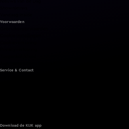
Nieuws van de Dag
Shownieuws
Vandaag Inside
Voorwaarden
Gebruiksvoorwaarden
Cookie instellingen
Cookieverklaring
Privacyverklaring
Toegankelijkheid
Algemene voorwaarden KIJK
Service & Contact
Aanmelden voor een programma
Acties
Adverteren
Smart TV inlog
Over KIJK
Vacatures
Klantenservice
Download de KIJK app