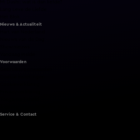
Mi Dushi: wat is dan liefde?
Lang Leve de Liefde
Het Blok
Nieuws & Actualiteit
Hart van Nederland
Nieuws van de Dag
Shownieuws
Vandaag Inside
Voorwaarden
Gebruiksvoorwaarden
Cookie instellingen
Cookieverklaring
Privacyverklaring
Toegankelijkheid
Algemene voorwaarden KIJK
Service & Contact
Aanmelden voor een programma
Acties
Adverteren