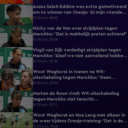
Anass Salah-Eddine was extra gemotiveerd
3:02
om te winnen van Oranje: 'Al mijn vrienden
zijn Nederlands!'
Di 30 juni, 08:10
Micky van de Ven over strijdplan tegen
1:44
Marokko: 'Dat is makkelijk praten achteraf'
Di 30 juni, 07:48
Virgil van Dijk verdedigt strijdplan tegen
2:35
Marokko: 'Alsof we niet aanvallend hebben
gedacht?'
Di 30 juni, 07:38
Wout Weghorst in tranen na WK-
3:49
uitschakeling tegen Marokko: 'Geen
moment rekening mee gehouden'
Di 30 juni, 07:24
Marten de Roon vindt WK-uitschakeling
3:26
tegen Marokko niet terecht:
'Gelijkwaardige pot'
Di 30 juni, 07:11
Wout Weghorst en Noa Lang met elkaar in
2:58
de weer tijdens Oranje-training: 'Dat is de
tweede keer!'
Vr 26 juni, 19:48