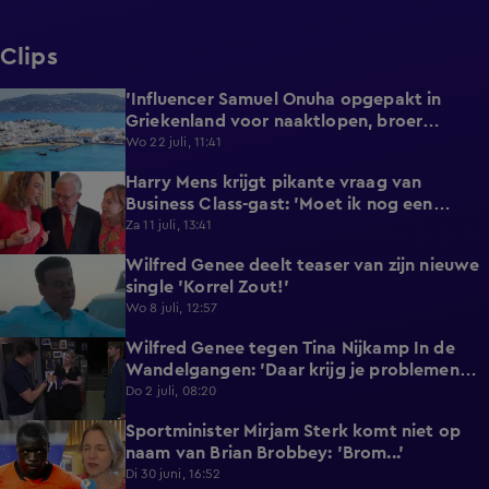
Clips
'Influencer Samuel Onuha opgepakt in
1:00
Griekenland voor naaktlopen, broer
reageert met statement'
Wo 22 juli, 11:41
Harry Mens krijgt pikante vraag van
0:17
Business Class-gast: 'Moet ik nog een
knoopje losdoen?'
Za 11 juli, 13:41
Wilfred Genee deelt teaser van zijn nieuwe
0:37
single 'Korrel Zout!'
Wo 8 juli, 12:57
Wilfred Genee tegen Tina Nijkamp In de
6:55
Wandelgangen: 'Daar krijg je problemen
mee!'
Do 2 juli, 08:20
Sportminister Mirjam Sterk komt niet op
1:18
naam van Brian Brobbey: 'Brom...'
Di 30 juni, 16:52