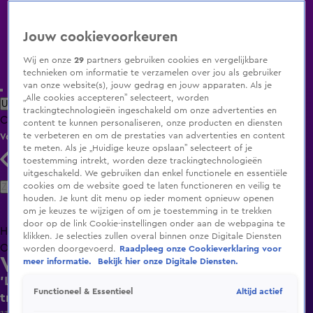
Jouw cookievoorkeuren
Wij en onze
29
partners gebruiken cookies en vergelijkbare
technieken om informatie te verzamelen over jou als gebruiker
van onze website(s), jouw gedrag en jouw apparaten. Als je
„Alle cookies accepteren” selecteert, worden
Uitzending Gemist
Populaire programma's
Zenders
Genres
trackingtechnologieën ingeschakeld om onze advertenties en
Clips
Films
Radio
Smart TV inlog
Shop
content te kunnen personaliseren, onze producten en diensten
te verbeteren en om de prestaties van advertenties en content
Volg KIJK
te meten. Als je „Huidige keuze opslaan” selecteert of je
toestemming intrekt, worden deze trackingtechnologieën
uitgeschakeld. We gebruiken dan enkel functionele en essentiële
Zoeken
cookies om de website goed te laten functioneren en veilig te
houden. Je kunt dit menu op ieder moment opnieuw openen
om je keuzes te wijzigen of om je toestemming in te trekken
door op de link Cookie-instellingen onder aan de webpagina te
Home
Uitzending Gemist
Programma's
De Bondgenoten
De
klikken. Je selecties zullen overal binnen onze Digitale Diensten
Oranjezomer
Livestreams
Shop
worden doorgevoerd.
Raadpleeg onze Cookieverklaring voor
Vandaag Inside
meer informatie.
Bekijk hier onze Digitale Diensten.
'Leo Beenhakker was een voorbeeld voor andere
Altijd actief
Functioneel & Essentieel
trainers'