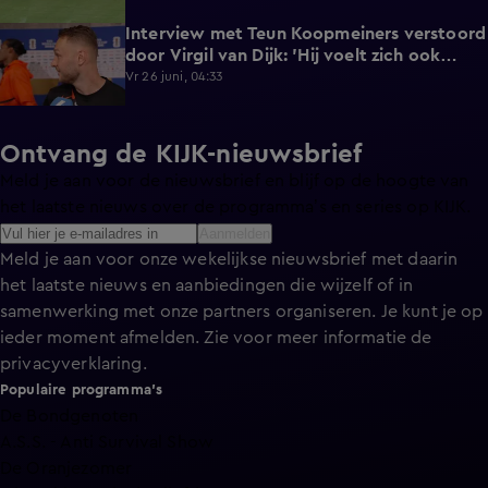
Interview met Teun Koopmeiners verstoord
2:43
door Virgil van Dijk: 'Hij voelt zich ook
lekker!'
Vr 26 juni, 04:33
Ontvang de KIJK-nieuwsbrief
Meld je aan voor de nieuwsbrief en blijf op de hoogte van
het laatste nieuws over de programma’s en series op KIJK.
Aanmelden
Meld je aan voor onze wekelijkse nieuwsbrief met daarin
het laatste nieuws en aanbiedingen die wijzelf of in
samenwerking met onze partners organiseren. Je kunt je op
ieder moment afmelden. Zie voor meer informatie de
privacyverklaring
.
Populaire programma's
De Bondgenoten
A.S.S. - Anti Survival Show
De Oranjezomer