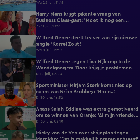
reageert met statement'
Wo 22 juli, 11:41
Harry Mens krijgt pikante vraag van
0:17
Business Class-gast: 'Moet ik nog een
knoopje losdoen?'
Za 11 juli, 13:41
Wilfred Genee deelt teaser van zijn nieuwe
0:37
single 'Korrel Zout!'
Wo 8 juli, 12:57
Wilfred Genee tegen Tina Nijkamp In de
6:55
Wandelgangen: 'Daar krijg je problemen
mee!'
Do 2 juli, 08:20
Sportminister Mirjam Sterk komt niet op
1:18
naam van Brian Brobbey: 'Brom...'
Di 30 juni, 16:52
Anass Salah-Eddine was extra gemotiveerd
3:02
om te winnen van Oranje: 'Al mijn vrienden
zijn Nederlands!'
Di 30 juni, 08:10
Micky van de Ven over strijdplan tegen
1:44
Marokko: 'Dat is makkelijk praten achteraf'