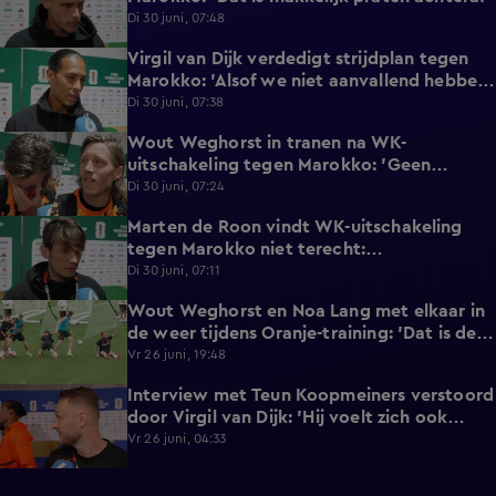
Di 30 juni, 07:48
Virgil van Dijk verdedigt strijdplan tegen
2:35
Marokko: 'Alsof we niet aanvallend hebben
gedacht?'
Di 30 juni, 07:38
Wout Weghorst in tranen na WK-
3:49
uitschakeling tegen Marokko: 'Geen
moment rekening mee gehouden'
Di 30 juni, 07:24
Marten de Roon vindt WK-uitschakeling
3:26
tegen Marokko niet terecht:
'Gelijkwaardige pot'
Di 30 juni, 07:11
Wout Weghorst en Noa Lang met elkaar in
2:58
de weer tijdens Oranje-training: 'Dat is de
tweede keer!'
Vr 26 juni, 19:48
Interview met Teun Koopmeiners verstoord
2:43
door Virgil van Dijk: 'Hij voelt zich ook
lekker!'
Vr 26 juni, 04:33