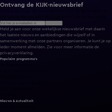
Ontvang de KIJK-nieuwsbrief
Meld je aan voor de nieuwsbrief en blijf op de hoogte van
het laatste nieuws over de programma’s en series op KIJK.
Aanmelden
Meld je aan voor onze wekelijkse nieuwsbrief met daarin
het laatste nieuws en aanbiedingen die wijzelf of in
samenwerking met onze partners organiseren. Je kunt je op
ieder moment afmelden. Zie voor meer informatie de
privacyverklaring
.
Populaire programma's
De Bondgenoten
A.S.S. - Anti Survival Show
De Oranjezomer
Mi Dushi: wat is dan liefde?
Lang Leve de Liefde
Het Blok
Nieuws & Actualiteit
Hart van Nederland