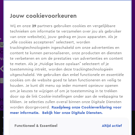
Jouw cookievoorkeuren
Wij en onze
29
partners gebruiken cookies en vergelijkbare
technieken om informatie te verzamelen over jou als gebruiker
van onze website(s), jouw gedrag en jouw apparaten. Als je
„Alle cookies accepteren” selecteert, worden
Uitzending Gemist
Populaire programma's
Zenders
Genres
trackingtechnologieën ingeschakeld om onze advertenties en
Clips
Films
Radio
Smart TV inlog
Shop
content te kunnen personaliseren, onze producten en diensten
te verbeteren en om de prestaties van advertenties en content
Volg KIJK
te meten. Als je „Huidige keuze opslaan” selecteert of je
toestemming intrekt, worden deze trackingtechnologieën
uitgeschakeld. We gebruiken dan enkel functionele en essentiële
Zoeken
cookies om de website goed te laten functioneren en veilig te
houden. Je kunt dit menu op ieder moment opnieuw openen
om je keuzes te wijzigen of om je toestemming in te trekken
door op de link Cookie-instellingen onder aan de webpagina te
Home
Uitzending Gemist
Programma's
De Bondgenoten
De
klikken. Je selecties zullen overal binnen onze Digitale Diensten
Oranjezomer
Livestreams
Shop
worden doorgevoerd.
Raadpleeg onze Cookieverklaring voor
meer informatie.
Bekijk hier onze Digitale Diensten.
Vandaag Inside
Altijd actief
Functioneel & Essentieel
Johan’s mond valt open: ‘Die dooie Schoof heeft echt een
lekkere vriendin!’