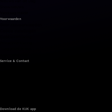
Nieuws van de Dag
Shownieuws
Vandaag Inside
Voorwaarden
Gebruiksvoorwaarden
Cookie instellingen
Cookieverklaring
Privacyverklaring
Toegankelijkheid
Algemene voorwaarden KIJK
Service & Contact
Aanmelden voor een programma
Acties
Adverteren
Smart TV inlog
Over KIJK
Vacatures
Klantenservice
Download de KIJK app