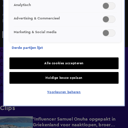
Analytisch
6 mrt 2025, 21:39
Amerika-deskundige Raymond Mens krijgt bij Vandaag
Advertising & Commercieel
Inside een staande ovatie van Johan Derksen, Wilfred
Genee, René van der Gijp en Rutger Castricum!
Marketing & Social media
Derde partijen lijst
Overzicht
Afleveringen
Alle cookies accepteren
Clips
In de wandelgangen
Compilaties
Huidige keuze opslaan
Anderen keken ook
Info
Voorkeuren beheren
Clips
'Influencer Samuel Onuha opgepakt in
1:00
Griekenland voor naaktlopen, broer