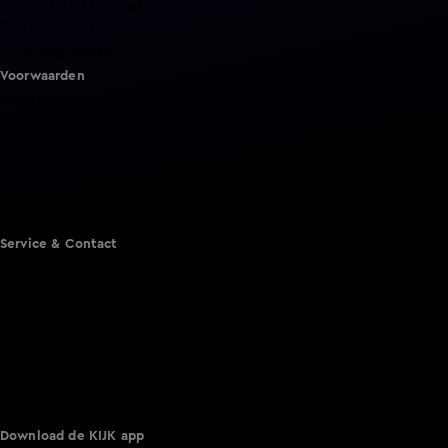
Nieuws van de Dag
Shownieuws
Vandaag Inside
Voorwaarden
Gebruiksvoorwaarden
Cookie instellingen
Cookieverklaring
Privacyverklaring
Toegankelijkheid
Algemene voorwaarden KIJK
Service & Contact
Aanmelden voor een programma
Acties
Adverteren
Smart TV inlog
Over KIJK
Vacatures
Klantenservice
Download de KIJK app