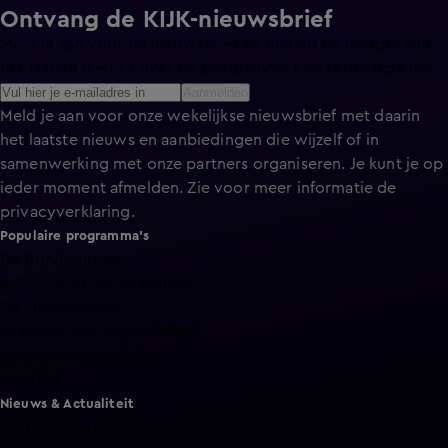
Ontvang de KIJK-nieuwsbrief
Meld je aan voor de nieuwsbrief en blijf op de hoogte van
het laatste nieuws over de programma’s en series op KIJK.
Aanmelden
Meld je aan voor onze wekelijkse nieuwsbrief met daarin
het laatste nieuws en aanbiedingen die wijzelf of in
samenwerking met onze partners organiseren. Je kunt je op
ieder moment afmelden. Zie voor meer informatie de
privacyverklaring
.
Populaire programma's
De Bondgenoten
A.S.S. - Anti Survival Show
De Oranjezomer
Mi Dushi: wat is dan liefde?
Lang Leve de Liefde
Het Blok
Nieuws & Actualiteit
Hart van Nederland