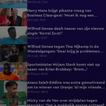
reageert met statement'
Wo 22 juli, 11:41
Harry Mens krijgt pikante vraag van
0:17
Business Class-gast: 'Moet ik nog een
knoopje losdoen?'
Za 11 juli, 13:41
Wilfred Genee deelt teaser van zijn nieuwe
0:37
single 'Korrel Zout!'
Wo 8 juli, 12:57
Wilfred Genee tegen Tina Nijkamp In de
6:55
Wandelgangen: 'Daar krijg je problemen
mee!'
Do 2 juli, 08:20
Sportminister Mirjam Sterk komt niet op
1:18
naam van Brian Brobbey: 'Brom...'
Di 30 juni, 16:52
Anass Salah-Eddine was extra gemotiveerd
3:02
om te winnen van Oranje: 'Al mijn vrienden
zijn Nederlands!'
Di 30 juni, 08:10
Micky van de Ven over strijdplan tegen
1:44
Marokko: 'Dat is makkelijk praten achteraf'