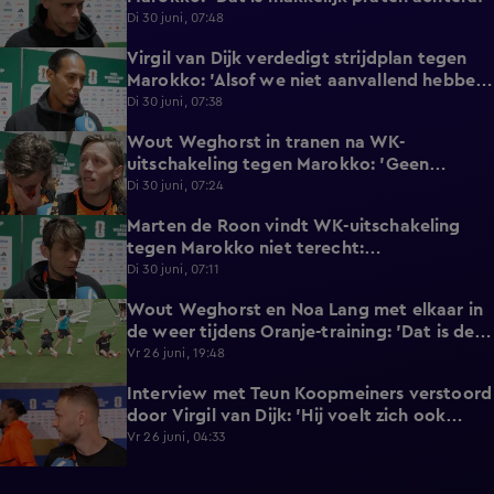
Di 30 juni, 07:48
Virgil van Dijk verdedigt strijdplan tegen
2:35
Marokko: 'Alsof we niet aanvallend hebben
gedacht?'
Di 30 juni, 07:38
Wout Weghorst in tranen na WK-
3:49
uitschakeling tegen Marokko: 'Geen
moment rekening mee gehouden'
Di 30 juni, 07:24
Marten de Roon vindt WK-uitschakeling
3:26
tegen Marokko niet terecht:
'Gelijkwaardige pot'
Di 30 juni, 07:11
Wout Weghorst en Noa Lang met elkaar in
2:58
de weer tijdens Oranje-training: 'Dat is de
tweede keer!'
Vr 26 juni, 19:48
Interview met Teun Koopmeiners verstoord
2:43
door Virgil van Dijk: 'Hij voelt zich ook
lekker!'
Vr 26 juni, 04:33