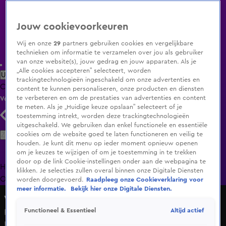
Jouw cookievoorkeuren
Wij en onze
29
partners gebruiken cookies en vergelijkbare
technieken om informatie te verzamelen over jou als gebruiker
van onze website(s), jouw gedrag en jouw apparaten. Als je
„Alle cookies accepteren” selecteert, worden
Uitzending Gemist
Populaire programma's
Zenders
Genres
trackingtechnologieën ingeschakeld om onze advertenties en
Clips
Films
Radio
Smart TV inlog
Shop
content te kunnen personaliseren, onze producten en diensten
te verbeteren en om de prestaties van advertenties en content
Volg KIJK
te meten. Als je „Huidige keuze opslaan” selecteert of je
toestemming intrekt, worden deze trackingtechnologieën
uitgeschakeld. We gebruiken dan enkel functionele en essentiële
Zoeken
cookies om de website goed te laten functioneren en veilig te
houden. Je kunt dit menu op ieder moment opnieuw openen
om je keuzes te wijzigen of om je toestemming in te trekken
door op de link Cookie-instellingen onder aan de webpagina te
Home
Uitzending Gemist
Programma's
De Bondgenoten
De
klikken. Je selecties zullen overal binnen onze Digitale Diensten
Oranjezomer
Livestreams
Shop
worden doorgevoerd.
Raadpleeg onze Cookieverklaring voor
meer informatie.
Bekijk hier onze Digitale Diensten.
Vandaag Inside
Altijd actief
Functioneel & Essentieel
Raymond Mens krijgt een staande ovatie van de Vandaag
Inside-tafel!