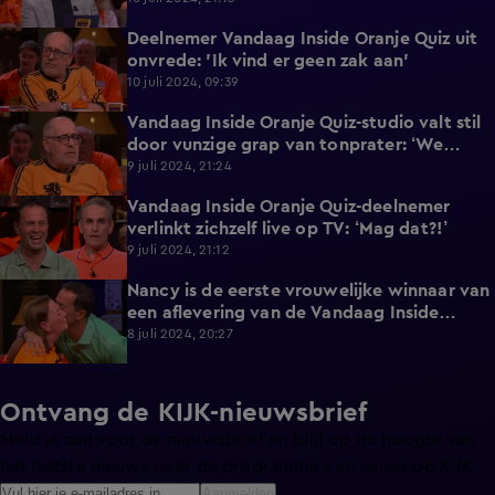
Deelnemer Vandaag Inside Oranje Quiz uit
2:09
onvrede: 'Ik vind er geen zak aan'
10 juli 2024, 09:39
Vandaag Inside Oranje Quiz-studio valt stil
1:10
door vunzige grap van tonprater: ‘We
moeten door’
9 juli 2024, 21:24
Vandaag Inside Oranje Quiz-deelnemer
0:50
verlinkt zichzelf live op TV: ‘Mag dat?!’
9 juli 2024, 21:12
Nancy is de eerste vrouwelijke winnaar van
1:23
een aflevering van de Vandaag Inside
Oranje Quiz!
8 juli 2024, 20:27
Ontvang de KIJK-nieuwsbrief
Meld je aan voor de nieuwsbrief en blijf op de hoogte van
het laatste nieuws over de programma’s en series op KIJK.
Aanmelden