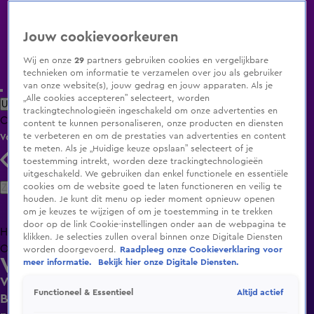
Jouw cookievoorkeuren
Wij en onze
29
partners gebruiken cookies en vergelijkbare
technieken om informatie te verzamelen over jou als gebruiker
van onze website(s), jouw gedrag en jouw apparaten. Als je
„Alle cookies accepteren” selecteert, worden
Uitzending Gemist
Populaire programma's
Zenders
Genres
trackingtechnologieën ingeschakeld om onze advertenties en
Clips
Films
Radio
Smart TV inlog
Shop
content te kunnen personaliseren, onze producten en diensten
te verbeteren en om de prestaties van advertenties en content
Volg KIJK
te meten. Als je „Huidige keuze opslaan” selecteert of je
toestemming intrekt, worden deze trackingtechnologieën
uitgeschakeld. We gebruiken dan enkel functionele en essentiële
Zoeken
cookies om de website goed te laten functioneren en veilig te
houden. Je kunt dit menu op ieder moment opnieuw openen
om je keuzes te wijzigen of om je toestemming in te trekken
door op de link Cookie-instellingen onder aan de webpagina te
Home
Uitzending Gemist
Programma's
De Bondgenoten
De
klikken. Je selecties zullen overal binnen onze Digitale Diensten
Oranjezomer
Livestreams
Shop
worden doorgevoerd.
Raadpleeg onze Cookieverklaring voor
Vandaag Inside Oranje Quiz
meer informatie.
Bekijk hier onze Digitale Diensten.
Vandaag Inside Oranje Quiz-deelnemer probeert
Altijd actief
Functioneel & Essentieel
Bas Nijhuis om te kopen: ‘Nog zonnepanelen