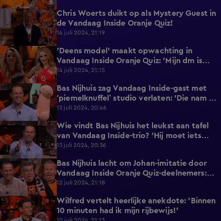
Chris Woerts duikt op als Mystery Guest in
1:36
de Vandaag Inside Oranje Quiz!
14 juli 2024, 21:19
'Deens model' maakt opwachting in
1:10
Vandaag Inside Oranje Quiz: 'Mijn dm is
ontploft!'
14 juli 2024, 21:15
Bas Nijhuis zag Vandaag Inside-gast met
0:55
‘piemelknuffel’ studio verlaten: 'Die nam er
één mee naar huis!'
13 juli 2024, 20:46
Wie vindt Bas Nijhuis het leukst aan tafel
0:49
van Vandaag Inside-trio? 'Hij moet iets
meer spreektijd krijgen!'
13 juli 2024, 20:36
Bas Nijhuis lacht om Johan-imitatie door
2:27
Vandaag Inside Oranje Quiz-deelnemers:
'Mag je ook weigeren?'
12 juli 2024, 21:18
Wilfred vertelt heerlijke anekdote: 'Binnen
0:49
10 minuten had ik mijn rijbewijs!'
10 juli 2024, 21:13