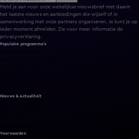
Meld je aan voor onze wekelijkse nieuwsbrief met daarin
het laatste nieuws en aanbiedingen die wijzelf of in
samenwerking met onze partners organiseren. Je kunt je op
ieder moment afmelden. Zie voor meer informatie de
privacyverklaring
.
Populaire programma's
De Bondgenoten
A.S.S. - Anti Survival Show
De Oranjezomer
Mi Dushi: wat is dan liefde?
Lang Leve de Liefde
Het Blok
Nieuws & Actualiteit
Hart van Nederland
Nieuws van de Dag
Shownieuws
Vandaag Inside
Voorwaarden