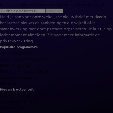
het laatste nieuws over de programma’s en series op KIJK.
Aanmelden
Meld je aan voor onze wekelijkse nieuwsbrief met daarin
het laatste nieuws en aanbiedingen die wijzelf of in
samenwerking met onze partners organiseren. Je kunt je op
ieder moment afmelden. Zie voor meer informatie de
privacyverklaring
.
Populaire programma's
De Bondgenoten
A.S.S. - Anti Survival Show
De Oranjezomer
Mi Dushi: wat is dan liefde?
Lang Leve de Liefde
Het Blok
Nieuws & Actualiteit
Hart van Nederland
Nieuws van de Dag
Shownieuws