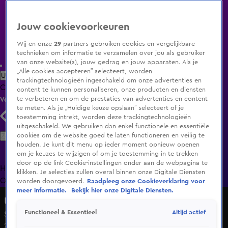
Jouw cookievoorkeuren
Wij en onze
29
partners gebruiken cookies en vergelijkbare
technieken om informatie te verzamelen over jou als gebruiker
van onze website(s), jouw gedrag en jouw apparaten. Als je
„Alle cookies accepteren” selecteert, worden
Uitzending Gemist
Populaire programma's
Zenders
Genres
trackingtechnologieën ingeschakeld om onze advertenties en
Clips
Films
Radio
Smart TV inlog
Shop
content te kunnen personaliseren, onze producten en diensten
te verbeteren en om de prestaties van advertenties en content
Volg KIJK
te meten. Als je „Huidige keuze opslaan” selecteert of je
toestemming intrekt, worden deze trackingtechnologieën
uitgeschakeld. We gebruiken dan enkel functionele en essentiële
Zoeken
cookies om de website goed te laten functioneren en veilig te
houden. Je kunt dit menu op ieder moment opnieuw openen
om je keuzes te wijzigen of om je toestemming in te trekken
door op de link Cookie-instellingen onder aan de webpagina te
Home
Uitzending Gemist
Programma's
De Bondgenoten
De
klikken. Je selecties zullen overal binnen onze Digitale Diensten
Oranjezomer
Livestreams
Shop
worden doorgevoerd.
Raadpleeg onze Cookieverklaring voor
meer informatie.
Bekijk hier onze Digitale Diensten.
Urk!
Altijd actief
Functioneel & Essentieel
Seizoen 2, aflevering 4
2 mrt 2020, 21:30