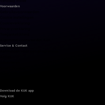
Vandaag Inside
Voorwaarden
Gebruiksvoorwaarden
Cookie instellingen
Cookieverklaring
Privacyverklaring
Toegankelijkheid
Algemene voorwaarden KIJK
Service & Contact
Aanmelden voor een programma
Acties
Adverteren
Smart TV inlog
Over KIJK
Vacatures
Klantenservice
Download de KIJK app
Volg KIJK
©
2026 Talpa Network. Alle rechten voorbehouden. Geen