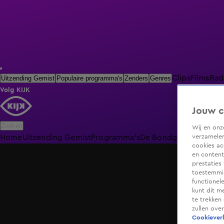
Clips
Films
Rad
Uitzending Gemist
Populaire programma's
Zenders
Genres
Volg KIJK
Jouw c
Zoeken
Wij en on
verzamelen
Home
Uitzending Gemist
Programma's
De Bondgenoten
De O
cookies ac
en content
prestaties
toestemmin
functionel
kunt dit m
te trekken
zullen ove
Cookieverk