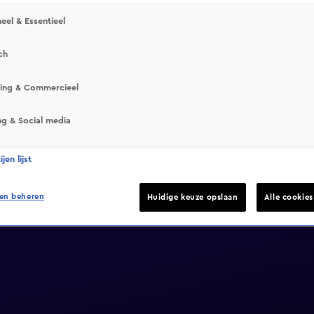
eel & Essentieel
ch
sing & Commercieel
ng & Social media
jen lijst
en beheren
Huidige keuze opslaan
Alle cookie