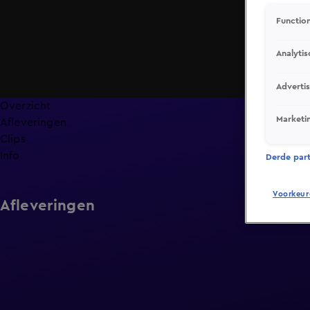
Function
Analytis
Adverti
Overzicht
Marketi
Afleveringen
Clips
Info
Derde parti
Voorkeur
Afleveringen