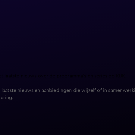
et laatste nieuws over de programma’s en series op KIJK.
 laatste nieuws en aanbiedingen die wijzelf of in samenwerki
laring
.