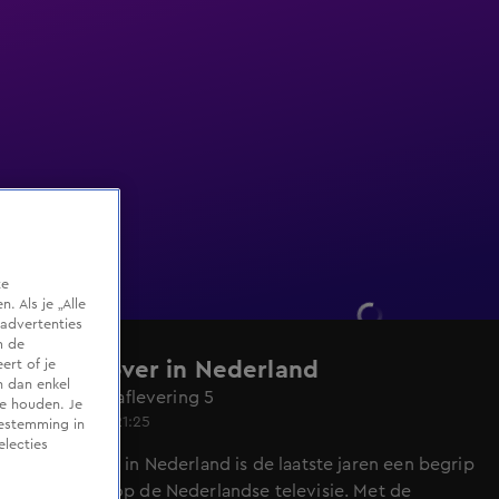
te
 Als je „Alle
advertenties
m de
ert of je
Undercover in Nederland
n dan enkel
Seizoen 12, aflevering 5
te houden. Je
15 mrt 2015, 21:25
oestemming in
electies
Undercover in Nederland is de laatste jaren een begrip
geworden op de Nederlandse televisie. Met de