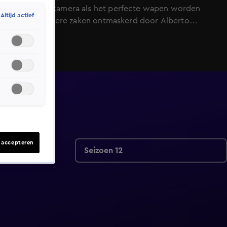
verborgen camera als het perfecte wapen worden
Altijd actief
allerlei duistere zaken ontmaskerd door Alberto
Stegeman en zijn team. Vele strafbare feiten die overal
en dagelijks onopgemerkt plaatsvinden, zijn door
Undercover in Nederland blootgelegd. Dit seizoen
haalt Alberto wederom zaken boven water die de
verbazing te boven gaan.
s accepteren
Seizoen 12