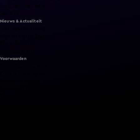
Lang Leve de Liefde
Het Blok
Nieuws & Actualiteit
Hart van Nederland
Nieuws van de Dag
Shownieuws
Vandaag Inside
Voorwaarden
Gebruiksvoorwaarden
Cookie instellingen
Cookieverklaring
Privacyverklaring
Toegankelijkheid
Algemene voorwaarden KIJK
Service & Contact
Aanmelden voor een programma
Acties
Adverteren