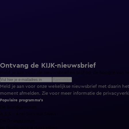
Ontvang de KIJK-nieuwsbrief
Meld je aan voor de nieuwsbrief en blijf op de hoogte van h
Aanmelden
Meld je aan voor onze wekelijkse nieuwsbrief met daarin het
moment afmelden. Zie voor meer informatie de
privacyverk
Populaire programma's
De Bondgenoten
A.S.S. - Anti Survival Show
De Oranjezomer
Mi Dushi: wat is dan liefde?