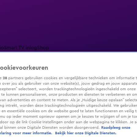
io
Smart TV inlog
Shop
ookievoorkeuren
ze
28
partners gebruiken cookies en vergelijkbare technieken om informatie 
 over jou als gebruiker van onze website(s), jouw gedrag en jouw apparaten.
ranjezomer
Livestreams
Shop
cepteren” selecteert, worden trackingtechnologieën ingeschakeld om onze 
 te kunnen personaliseren, onze producten en diensten te verbeteren en o
 van advertenties en content te meten. Als je „Huidige keuze opslaan” selecte
g intrekt, worden deze trackingtechnologieën uitgeschakeld. We gebruike
e en essentiële cookies om de website goed te laten functioneren en veilig 
enu op ieder moment opnieuw openen om je keuzes te wijzigen of om je t
 door op de link Cookie-instellingen onder aan de webpagina te klikken. Je s
ral binnen onze Digitale Diensten worden doorgevoerd.
Raadpleeg onze
laring voor meer informatie.
Bekijk hier onze Digitale Diensten.