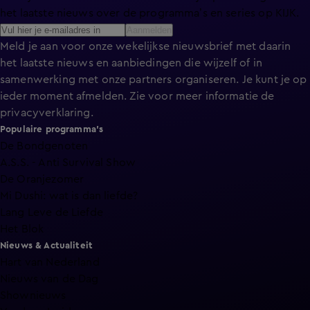
het laatste nieuws over de programma’s en series op KIJK.
Aanmelden
Meld je aan voor onze wekelijkse nieuwsbrief met daarin
het laatste nieuws en aanbiedingen die wijzelf of in
samenwerking met onze partners organiseren. Je kunt je op
ieder moment afmelden. Zie voor meer informatie de
privacyverklaring
.
Populaire programma's
De Bondgenoten
A.S.S. - Anti Survival Show
De Oranjezomer
Mi Dushi: wat is dan liefde?
Lang Leve de Liefde
Het Blok
Nieuws & Actualiteit
Hart van Nederland
Nieuws van de Dag
Shownieuws