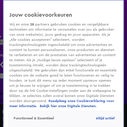
Jouw cookievoorkeuren
Wij en onze
28
partners gebruiken cookies en vergelijkbare
technieken om informatie te verzamelen over jou als gebruiker
van onze website(s), jouw gedrag en jouw apparaten. Als je
„Alle cookies accepteren” selecteert, worden
Uitzending Gemist
Populaire programma's
Zenders
Genres
trackingtechnologieën ingeschakeld om onze advertenties en
Clips
Films
Radio
Smart TV inlog
Shop
content te kunnen personaliseren, onze producten en diensten
te verbeteren en om de prestaties van advertenties en content
Volg KIJK
te meten. Als je „Huidige keuze opslaan” selecteert of je
toestemming intrekt, worden deze trackingtechnologieën
uitgeschakeld. We gebruiken dan enkel functionele en essentiële
Zoeken
cookies om de website goed te laten functioneren en veilig te
houden. Je kunt dit menu op ieder moment opnieuw openen
om je keuzes te wijzigen of om je toestemming in te trekken
door op de link Cookie-instellingen onder aan de webpagina te
Home
Uitzending Gemist
Programma's
De Bondgenoten
De
klikken. Je selecties zullen overal binnen onze Digitale Diensten
Oranjezomer
Livestreams
Shop
worden doorgevoerd.
Raadpleeg onze Cookieverklaring voor
meer informatie.
Bekijk hier onze Digitale Diensten.
Undercover in Nederland
Altijd actief
Functioneel & Essentieel
Seizoen 16, aflevering 13
17 nov 2019, 20:00