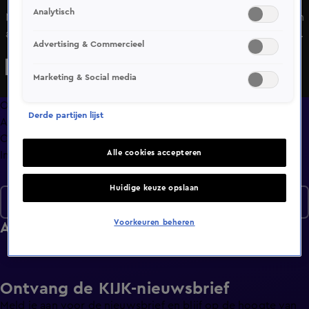
Analytisch
Met de verborgen camera als het perfecte wapen worden
allerlei duistere zaken ontmaskerd door Alberto Stegeman
Advertising & Commercieel
en zijn team. Vele strafbare feiten die overal en dagelijks
onopgemerkt plaatsvinden, zijn door Undercover in
Marketing & Social media
Nederland blootgelegd.
Overzicht
Derde partijen lijst
Afleveringen
Clips
Alle cookies accepteren
Info
Huidige keuze opslaan
Seizoen 16
Voorkeuren beheren
Afleveringen
Ontvang de KIJK-nieuwsbrief
Meld je aan voor de nieuwsbrief en blijf op de hoogte van