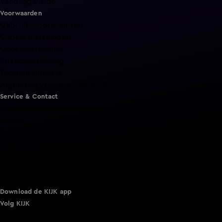
Vandaag Inside
Voorwaarden
Gebruiksvoorwaarden
Cookie instellingen
Cookieverklaring
Privacyverklaring
Toegankelijkheid
Algemene voorwaarden KIJK
Service & Contact
Aanmelden voor een programma
Acties
Adverteren
Smart TV inlog
Over KIJK
Vacatures
Klantenservice
Download de KIJK app
Volg KIJK
©
2026 Talpa Network. Alle rechten voorbehouden. Geen