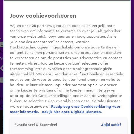
Jouw cookievoorkeuren
Wij en onze
28
partners gebruiken cookies en vergelijkbare
technieken om informatie te verzamelen over jou als gebruiker
van onze website(s), jouw gedrag en jouw apparaten. Als je
„Alle cookies accepteren” selecteert, worden
Uitzending Gemist
Populaire programma's
Zenders
Genres
trackingtechnologieën ingeschakeld om onze advertenties en
Clips
Films
Radio
Smart TV inlog
Shop
content te kunnen personaliseren, onze producten en diensten
te verbeteren en om de prestaties van advertenties en content
Volg KIJK
te meten. Als je „Huidige keuze opslaan” selecteert of je
toestemming intrekt, worden deze trackingtechnologieën
uitgeschakeld. We gebruiken dan enkel functionele en essentiële
Zoeken
cookies om de website goed te laten functioneren en veilig te
houden. Je kunt dit menu op ieder moment opnieuw openen
om je keuzes te wijzigen of om je toestemming in te trekken
door op de link Cookie-instellingen onder aan de webpagina te
Home
Uitzending Gemist
Programma's
De Bondgenoten
De
klikken. Je selecties zullen overal binnen onze Digitale Diensten
Oranjezomer
Livestreams
Shop
worden doorgevoerd.
Raadpleeg onze Cookieverklaring voor
meer informatie.
Bekijk hier onze Digitale Diensten.
Undercover in Nederland
Altijd actief
Functioneel & Essentieel
Seizoen 11, aflevering 14
30 nov 2014, 21:30