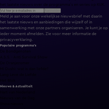
het laatste nieuws over de programma’s en series op KIJK.
Aanmelden
Meld je aan voor onze wekelijkse nieuwsbrief met daarin
het laatste nieuws en aanbiedingen die wijzelf of in
samenwerking met onze partners organiseren. Je kunt je op
ieder moment afmelden. Zie voor meer informatie de
privacyverklaring
.
Populaire programma's
De Bondgenoten
A.S.S. - Anti Survival Show
De Oranjezomer
Mi Dushi: wat is dan liefde?
Lang Leve de Liefde
Het Blok
Nieuws & Actualiteit
Hart van Nederland
Nieuws van de Dag
Shownieuws