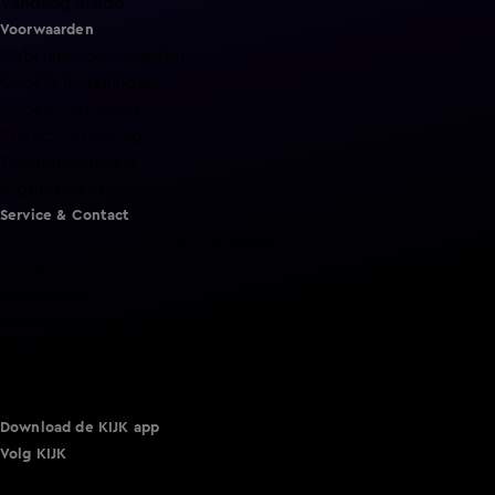
Vandaag Inside
Voorwaarden
Gebruiksvoorwaarden
Cookie instellingen
Cookieverklaring
Privacyverklaring
Toegankelijkheid
Algemene voorwaarden KIJK
Service & Contact
Aanmelden voor een programma
Acties
Adverteren
Smart TV inlog
Over KIJK
Vacatures
Klantenservice
Download de KIJK app
Volg KIJK
©
2026 Talpa Network. Alle rechten voorbehouden. Geen