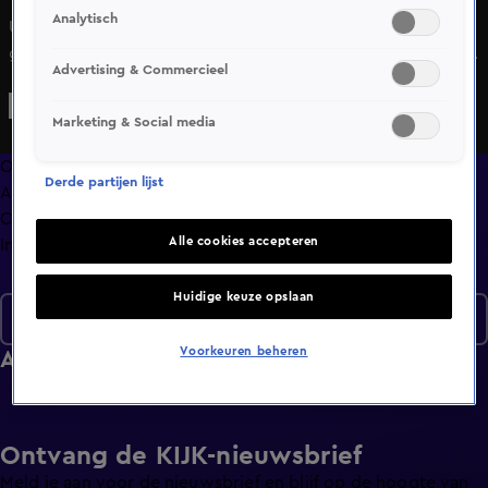
Analytisch
Undercover in Nederland is de laatste jaren een begrip
geworden op de Nederlandse televisie. Met de verborgen
Advertising & Commercieel
camera als het perfecte wapen worden allerlei duistere
zaken ontmaskerd door Alberto Stegeman en zijn team.
Marketing & Social media
Vele strafbare feiten die overal en dagelijks onopgemerkt
plaatsvinden, zijn door Undercover in Nederland
Overzicht
Derde partijen lijst
blootgelegd. Dit seizoen haalt Alberto wederom zaken
Afleveringen
boven water die de verbazing te boven gaan.
Clips
Alle cookies accepteren
Info
Huidige keuze opslaan
Seizoen 11
Voorkeuren beheren
Afleveringen
Ontvang de KIJK-nieuwsbrief
Meld je aan voor de nieuwsbrief en blijf op de hoogte van