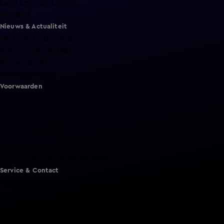
Lang Leve de Liefde
Het Blok
Nieuws & Actualiteit
Hart van Nederland
Nieuws van de Dag
Shownieuws
Vandaag Inside
Voorwaarden
Gebruiksvoorwaarden
Cookie instellingen
Cookieverklaring
Privacyverklaring
Toegankelijkheid
Algemene voorwaarden KIJK
Service & Contact
Aanmelden voor een programma
Acties
Adverteren
Smart TV inlog