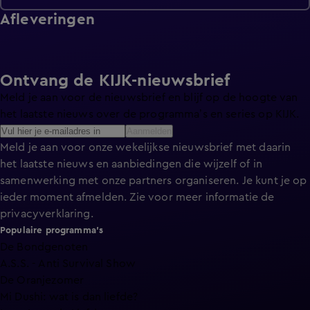
Afleveringen
Ontvang de KIJK-nieuwsbrief
Meld je aan voor de nieuwsbrief en blijf op de hoogte van
het laatste nieuws over de programma’s en series op KIJK.
Aanmelden
Meld je aan voor onze wekelijkse nieuwsbrief met daarin
het laatste nieuws en aanbiedingen die wijzelf of in
samenwerking met onze partners organiseren. Je kunt je op
ieder moment afmelden. Zie voor meer informatie de
privacyverklaring
.
Populaire programma's
De Bondgenoten
A.S.S. - Anti Survival Show
De Oranjezomer
Mi Dushi: wat is dan liefde?