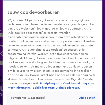
Jouw cookievoorkeuren
Wij en onze
29
partners gebruiken cookies en vergelijkbare
technieken om informatie te verzamelen over jou als gebruiker
van onze website(s), jouw gedrag en jouw apparaten. Als je
„Alle cookies accepteren” selecteert, worden
Uitzending Gemist
Populaire programma's
Zenders
Genres
trackingtechnologieën ingeschakeld om onze advertenties en
Clips
Films
Radio
Smart TV inlog
Shop
content te kunnen personaliseren, onze producten en diensten
te verbeteren en om de prestaties van advertenties en content
Volg KIJK
te meten. Als je „Huidige keuze opslaan” selecteert of je
toestemming intrekt, worden deze trackingtechnologieën
uitgeschakeld. We gebruiken dan enkel functionele en essentiële
Zoeken
cookies om de website goed te laten functioneren en veilig te
houden. Je kunt dit menu op ieder moment opnieuw openen
om je keuzes te wijzigen of om je toestemming in te trekken
door op de link Cookie-instellingen onder aan de webpagina te
Home
Uitzending Gemist
Programma's
De Bondgenoten
De
klikken. Je selecties zullen overal binnen onze Digitale Diensten
Oranjezomer
Livestreams
Shop
worden doorgevoerd.
Raadpleeg onze Cookieverklaring voor
Undercover in Nederland
meer informatie.
Bekijk hier onze Digitale Diensten.
Seizoen 11, aflevering 4
Altijd actief
Functioneel & Essentieel
18 mei 2014, 21:30