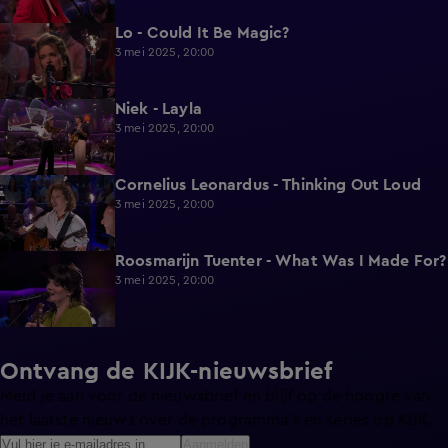
Lo - Could It Be Magic?
2:00
3 mei 2025, 20:00
Niek - Layla
1:57
3 mei 2025, 20:00
Cornelius Leonardus - Thinking Out Loud
2:14
3 mei 2025, 20:00
Roosmarijn Tuenter - What Was I Made For?
2:07
3 mei 2025, 20:00
Ontvang de KIJK-nieuwsbrief
Meld je aan voor de nieuwsbrief en blijf op de hoogte van
het laatste nieuws over de programma’s en series op KIJK.
Aanmelden