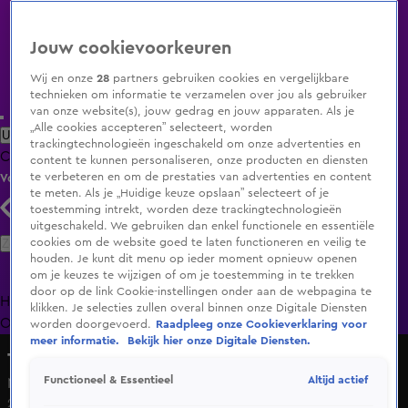
Jouw cookievoorkeuren
Wij en onze
28
partners gebruiken cookies en vergelijkbare
technieken om informatie te verzamelen over jou als gebruiker
van onze website(s), jouw gedrag en jouw apparaten. Als je
„Alle cookies accepteren” selecteert, worden
Uitzending Gemist
Populaire programma's
Zenders
Genres
trackingtechnologieën ingeschakeld om onze advertenties en
Clips
Films
Radio
Smart TV inlog
Shop
content te kunnen personaliseren, onze producten en diensten
te verbeteren en om de prestaties van advertenties en content
Volg KIJK
te meten. Als je „Huidige keuze opslaan” selecteert of je
toestemming intrekt, worden deze trackingtechnologieën
uitgeschakeld. We gebruiken dan enkel functionele en essentiële
Zoeken
cookies om de website goed te laten functioneren en veilig te
houden. Je kunt dit menu op ieder moment opnieuw openen
om je keuzes te wijzigen of om je toestemming in te trekken
door op de link Cookie-instellingen onder aan de webpagina te
Home
Uitzending Gemist
Programma's
De Bondgenoten
De
klikken. Je selecties zullen overal binnen onze Digitale Diensten
Oranjezomer
Livestreams
Shop
worden doorgevoerd.
Raadpleeg onze Cookieverklaring voor
meer informatie.
Bekijk hier onze Digitale Diensten.
Talent Unplugged
Altijd actief
Functioneel & Essentieel
Niek - Tears of Laughter
26 apr 2025, 19:58