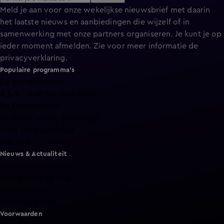
Meld je aan voor onze wekelijkse nieuwsbrief met daarin
het laatste nieuws en aanbiedingen die wijzelf of in
samenwerking met onze partners organiseren. Je kunt je op
ieder moment afmelden. Zie voor meer informatie de
privacyverklaring
.
Populaire programma's
De Bondgenoten
A.S.S. - Anti Survival Show
De Oranjezomer
Mi Dushi: wat is dan liefde?
Lang Leve de Liefde
Het Blok
Nieuws & Actualiteit
Hart van Nederland
Nieuws van de Dag
Shownieuws
Vandaag Inside
Voorwaarden