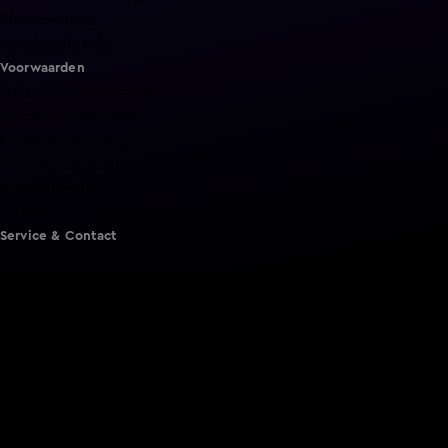
Shownieuws
Vandaag Inside
Voorwaarden
Gebruiksvoorwaarden
Cookie instellingen
Cookieverklaring
Privacyverklaring
Toegankelijkheid
Algemene voorwaarden KIJK
Service & Contact
Aanmelden voor een programma
Acties
Adverteren
Smart TV inlog
Over KIJK
Vacatures
Klantenservice
Download de KIJK app