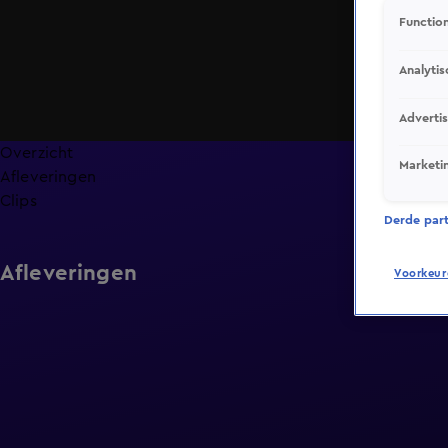
Function
Analytis
Adverti
Overzicht
Marketi
Afleveringen
Clips
Derde parti
Afleveringen
Voorkeur