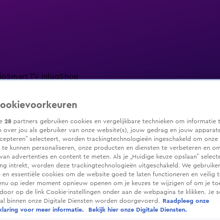
io
Smart TV inlog
Shop
ookievoorkeuren
ze
28
partners gebruiken cookies en vergelijkbare technieken om informatie 
 over jou als gebruiker van onze website(s), jouw gedrag en jouw apparaten.
ranjezomer
Livestreams
Shop
cepteren” selecteert, worden trackingtechnologieën ingeschakeld om onze 
 te kunnen personaliseren, onze producten en diensten te verbeteren en o
 van advertenties en content te meten. Als je „Huidige keuze opslaan” selecte
g intrekt, worden deze trackingtechnologieën uitgeschakeld. We gebruike
e en essentiële cookies om de website goed te laten functioneren en veilig 
enu op ieder moment opnieuw openen om je keuzes te wijzigen of om je t
 door op de link Cookie-instellingen onder aan de webpagina te klikken. Je s
ral binnen onze Digitale Diensten worden doorgevoerd.
Raadpleeg onze
laring voor meer informatie.
Bekijk hier onze Digitale Diensten.