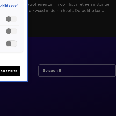
zitten. De getroffenen zijn in conflict met een instantie
Altijd actief
of iemand die kwaad in de zin heeft. De politie kan
deze mensen, om wat voor reden dan ook, niet direct
helpen. Bij alle gevallen is er sprake van onrecht en de
problemen hebben dan ook een enorme impact op
het leven van de gedupeerden. De slachtoffers zijn ten
einde raad en hebben dringend hulp nodig. Alberto
springt voor deze mensen op de bres. Alberto
Stegeman springt komende zondag op de bres voor
de familie Post uit Urk. Zij bestelde een blokhut, maar
deze wordt niet op tijd geleverd. Daardoor dreigt het
Seizoen 5
s accepteren
gezin dakloos te worden en dat juist op het moment
dat er een derde kind op komst is.&#xA;Alberto trekt
ten strijde en zet alles op alles om de familie Post te
helpen.&#xA;