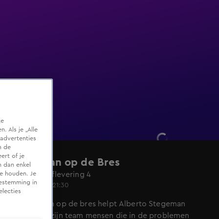
te
 Als je „Alle
advertenties
m de
ert of je
Stegeman op de Bres
n dan enkel
Seizoen 5, aflevering 4
te houden. Je
oestemming in
22 dec 2019, 21:30
electies
In Stegeman op de bres helpt Alberto Stegeman
samen met zijn team mensen die in de problemen