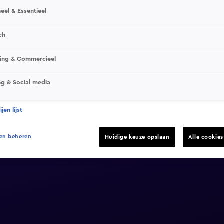
eel & Essentieel
ch
sing & Commercieel
ng & Social media
jen lijst
en beheren
Huidige keuze opslaan
Alle cookie