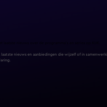
et laatste nieuws over de programma’s en series op KIJK.
 laatste nieuws en aanbiedingen die wijzelf of in samenwerki
laring
.