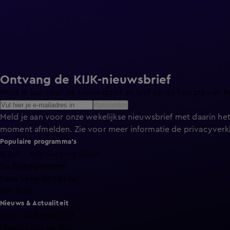
Ontvang de KIJK-nieuwsbrief
Meld je aan voor de nieuwsbrief en blijf op de hoogte van h
Aanmelden
Meld je aan voor onze wekelijkse nieuwsbrief met daarin het
moment afmelden. Zie voor meer informatie de
privacyverk
Populaire programma's
A.S.S. - Anti Survival Show
De Bondgenoten
Lang Leve de Liefde
Het Blok
Nieuws & Actualiteit
Hart van Nederland
Nieuws van de Dag