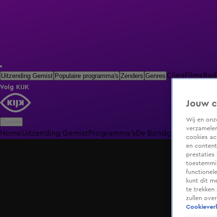
Clips
Films
Rad
Uitzending Gemist
Populaire programma's
Zenders
Genres
Volg KIJK
Jouw c
Wij en on
Zoeken
verzamelen
Home
Uitzending Gemist
Programma's
De Bondgenoten
De O
cookies ac
en content
prestaties
toestemmin
functionel
kunt dit m
te trekken
zullen ove
Cookieverk