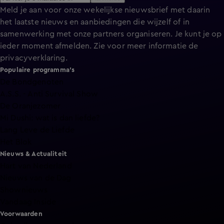
Meld je aan voor onze wekelijkse nieuwsbrief met daarin
het laatste nieuws en aanbiedingen die wijzelf of in
samenwerking met onze partners organiseren. Je kunt je op
ieder moment afmelden. Zie voor meer informatie de
privacyverklaring
.
Populaire programma's
De Bondgenoten
A.S.S. - Anti Survival Show
De Oranjezomer
Mi Dushi: wat is dan liefde?
Lang Leve de Liefde
Het Blok
Nieuws & Actualiteit
Hart van Nederland
Nieuws van de Dag
Shownieuws
Vandaag Inside
Voorwaarden