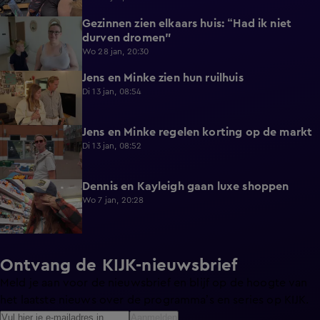
Gezinnen zien elkaars huis: “Had ik niet
3:07
durven dromen"
Wo 28 jan, 20:30
Jens en Minke zien hun ruilhuis
0:59
Di 13 jan, 08:54
Jens en Minke regelen korting op de markt
0:32
Di 13 jan, 08:52
Dennis en Kayleigh gaan luxe shoppen
3:13
Wo 7 jan, 20:28
Ontvang de KIJK-nieuwsbrief
Meld je aan voor de nieuwsbrief en blijf op de hoogte van
het laatste nieuws over de programma’s en series op KIJK.
Aanmelden