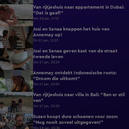
Van rijtjeshuis naar appartement in Dubai:
0:43
"Dat is gaaf!"
Wo 28 jan, 17:16
Josi en Sanaa knappen het huis van
0:48
Annemay op!
Do 22 jan, 12:25
Josi en Sanaa geven kast van de straat
0:33
tweede leven
Wo 21 jan, 20:29
Annemay ontdekt Indonesische roots:
3:03
"Droom die uitkomt"
Wo 21 jan, 20:29
Van rijtjeshuis naar villa in Bali: "Ben er stil
4:27
van"
Wo 21 jan, 20:29
Suzan koopt dure schoenen voor zoon:
3:50
"Nog nooit zoveel uitgegeven!"
Wo 28 jan, 20:30