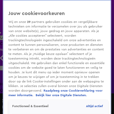
Jouw cookievoorkeuren
Wij en onze
29
partners gebruiken cookies en vergelijkbare
technieken om informatie te verzamelen over jou als gebruiker
van onze website(s), jouw gedrag en jouw apparaten. Als je
„Alle cookies accepteren” selecteert, worden
Uitzending Gemist
Populaire programma's
Zenders
Genres
trackingtechnologieën ingeschakeld om onze advertenties en
Clips
Films
Radio
Smart TV inlog
Shop
content te kunnen personaliseren, onze producten en diensten
te verbeteren en om de prestaties van advertenties en content
Volg KIJK
te meten. Als je „Huidige keuze opslaan” selecteert of je
toestemming intrekt, worden deze trackingtechnologieën
uitgeschakeld. We gebruiken dan enkel functionele en essentiële
Zoeken
cookies om de website goed te laten functioneren en veilig te
houden. Je kunt dit menu op ieder moment opnieuw openen
om je keuzes te wijzigen of om je toestemming in te trekken
door op de link Cookie-instellingen onder aan de webpagina te
Home
Uitzending Gemist
Programma's
De Bondgenoten
De
klikken. Je selecties zullen overal binnen onze Digitale Diensten
Oranjezomer
Livestreams
Shop
worden doorgevoerd.
Raadpleeg onze Cookieverklaring voor
meer informatie.
Bekijk hier onze Digitale Diensten.
Steenrijk, Straatarm
Altijd actief
Functioneel & Essentieel
Bouwmarkt verrast Marco en Caroline met mooi aanbod
14 mei 2025, 13:23