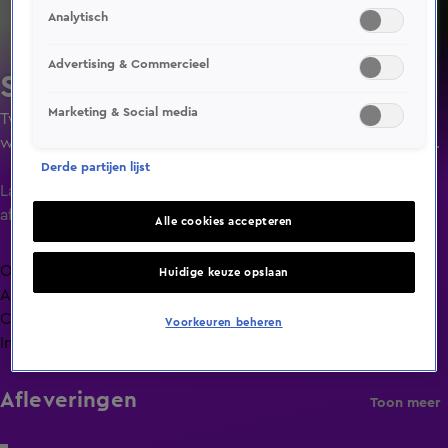
Analytisch
Advertising & Commercieel
Steenrijk, Straatarm
Marketing & Social media
Twee families met een volledig tegengesteld
welstandniveau ruilen een week lang van huis, budget en
dagelijks leven. Maakt geld werkelijk gelukkig?
Derde partijen lijst
Laatste
aflevering
Alle cookies accepteren
Overzicht
Huidige keuze opslaan
Afleveringen
Clips
Voorkeuren beheren
Info
Afleveringen
Toon meer