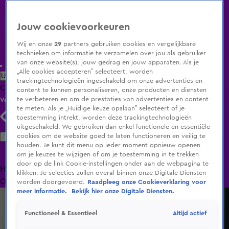
Jouw cookievoorkeuren
Wij en onze
29
partners gebruiken cookies en vergelijkbare
technieken om informatie te verzamelen over jou als gebruiker
van onze website(s), jouw gedrag en jouw apparaten. Als je
„Alle cookies accepteren” selecteert, worden
Uitzending Gemist
Populaire programma's
Zenders
Genres
trackingtechnologieën ingeschakeld om onze advertenties en
Clips
Films
Radio
Smart TV inlog
Shop
content te kunnen personaliseren, onze producten en diensten
te verbeteren en om de prestaties van advertenties en content
Volg KIJK
te meten. Als je „Huidige keuze opslaan” selecteert of je
toestemming intrekt, worden deze trackingtechnologieën
uitgeschakeld. We gebruiken dan enkel functionele en essentiële
Zoeken
cookies om de website goed te laten functioneren en veilig te
houden. Je kunt dit menu op ieder moment opnieuw openen
om je keuzes te wijzigen of om je toestemming in te trekken
door op de link Cookie-instellingen onder aan de webpagina te
Home
Uitzending Gemist
Programma's
De Bondgenoten
De
klikken. Je selecties zullen overal binnen onze Digitale Diensten
Oranjezomer
Livestreams
Shop
worden doorgevoerd.
Raadpleeg onze Cookieverklaring voor
meer informatie.
Bekijk hier onze Digitale Diensten.
Altijd actief
Functioneel & Essentieel