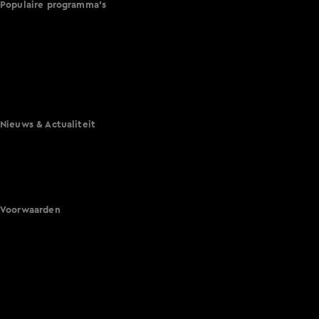
Populaire programma's
De Bondgenoten
A.S.S. - Anti Survival Show
De Oranjezomer
Mi Dushi: wat is dan liefde?
Lang Leve de Liefde
Het Blok
Nieuws & Actualiteit
Hart van Nederland
Nieuws van de Dag
Shownieuws
Vandaag Inside
Voorwaarden
Gebruiksvoorwaarden
Cookie instellingen
Cookieverklaring
Privacyverklaring
Toegankelijkheid
Algemene voorwaarden KIJK