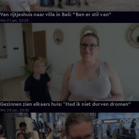
Van rijtjeshuis naar villa in Bali: "Ben er stil van"
Wo 21 jan, 20:29
3:07
Gezinnen zien elkaars huis: “Had ik niet durven dromen"
Wo 28 jan, 20:30
3:50