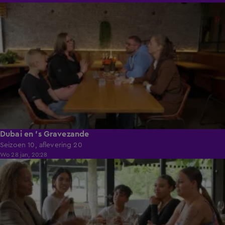
41:49
Dubai en 's Gravezande
Seizoen 10, aflevering 20
Wo 28 jan, 20:28
41:57