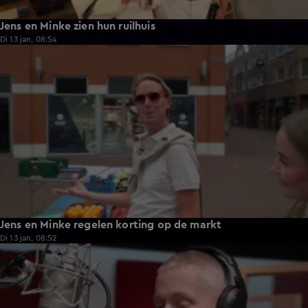
Jens en Minke zien hun ruilhuis
Di 13 jan, 08:54
0:32
Jens en Minke regelen korting op de markt
Di 13 jan, 08:52
4:21