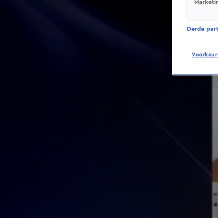
Marketi
Derde parti
Voorkeur