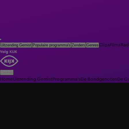
Clips
Films
Rad
Uitzending Gemist
Populaire programma's
Zenders
Genres
Volg KIJK
Zoeken
Home
Uitzending Gemist
Programma's
De Bondgenoten
De O