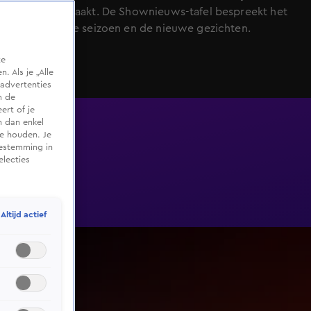
bekendgemaakt. De Shownieuws-tafel bespreekt het
aankomende seizoen en de nieuwe gezichten.
te
 Als je „Alle
advertenties
m de
ert of je
n dan enkel
te houden. Je
oestemming in
electies
Altijd actief