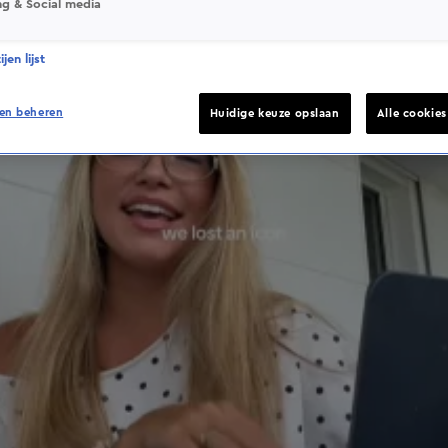
ng & Social media
jen lijst
en beheren
Huidige keuze opslaan
Alle cookie