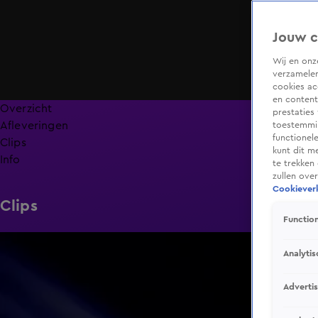
Jouw c
Wij en on
verzamelen
cookies ac
en content
Overzicht
prestaties
Afleveringen
toestemmin
functionel
Clips
kunt dit m
Info
te trekken
zullen ove
Cookieverk
Clips
Function
0:39
Analytis
Adverti