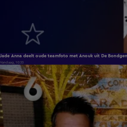
Jade Anna deelt oude teamfoto met Anouk uit De Bondge
Vandaag, 10:33
3:12