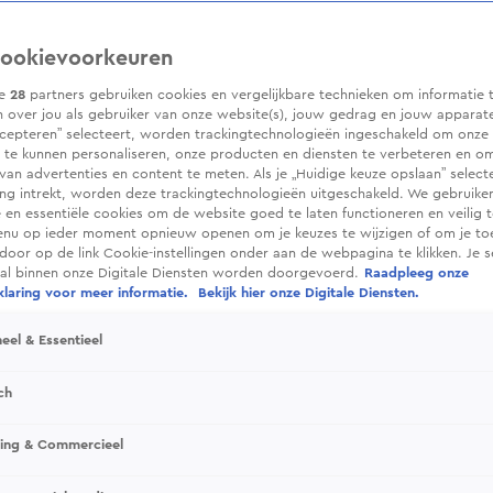
ookievoorkeuren
ze
28
partners gebruiken cookies en vergelijkbare technieken om informatie 
 over jou als gebruiker van onze website(s), jouw gedrag en jouw apparaten.
cepteren” selecteert, worden trackingtechnologieën ingeschakeld om onze 
 te kunnen personaliseren, onze producten en diensten te verbeteren en o
 van advertenties en content te meten. Als je „Huidige keuze opslaan” selecte
g intrekt, worden deze trackingtechnologieën uitgeschakeld. We gebruike
e en essentiële cookies om de website goed te laten functioneren en veilig 
enu op ieder moment opnieuw openen om je keuzes te wijzigen of om je t
 door op de link Cookie-instellingen onder aan de webpagina te klikken. Je s
ral binnen onze Digitale Diensten worden doorgevoerd.
Raadpleeg onze
laring voor meer informatie.
Bekijk hier onze Digitale Diensten.
eel & Essentieel
ch
sing & Commercieel