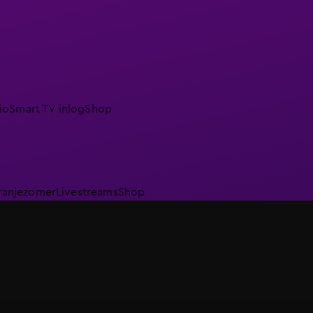
io
Smart TV inlog
Shop
ranjezomer
Livestreams
Shop