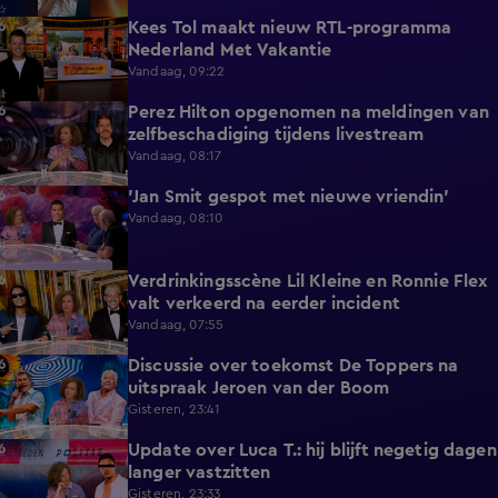
Kees Tol maakt nieuw RTL-programma
3:12
Nederland Met Vakantie
Vandaag, 09:22
Perez Hilton opgenomen na meldingen van
3:42
zelfbeschadiging tijdens livestream
Vandaag, 08:17
'Jan Smit gespot met nieuwe vriendin'
1:42
Vandaag, 08:10
Verdrinkingsscène Lil Kleine en Ronnie Flex
4:12
valt verkeerd na eerder incident
Vandaag, 07:55
Discussie over toekomst De Toppers na
1:48
uitspraak Jeroen van der Boom
Gisteren, 23:41
Update over Luca T.: hij blijft negetig dagen
1:34
langer vastzitten
Gisteren, 23:33