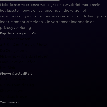
Meld je aan voor onze wekelijkse nieuwsbrief met daarin
het laatste nieuws en aanbiedingen die wijzelf of in
samenwerking met onze partners organiseren. Je kunt je op
ieder moment afmelden. Zie voor meer informatie de
privacyverklaring
.
Populaire programma's
De Bondgenoten
A.S.S. - Anti Survival Show
De Oranjezomer
Mi Dushi: wat is dan liefde?
Lang Leve de Liefde
Het Blok
Nieuws & Actualiteit
Hart van Nederland
Nieuws van de Dag
Shownieuws
Vandaag Inside
Voorwaarden