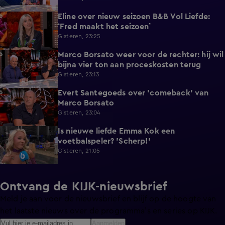
Eline over nieuw seizoen B&B Vol Liefde:
3:33
‘Fred maakt het seizoen’
Gisteren, 23:25
Marco Borsato weer voor de rechter: hij wil
3:32
bijna vier ton aan proceskosten terug
Gisteren, 23:13
Evert Santegoeds over 'comeback' van
8:57
Marco Borsato
Gisteren, 23:04
Is nieuwe liefde Emma Kok een
0:38
voetbalspeler? 'Scherp!'
Gisteren, 21:05
Ontvang de KIJK-nieuwsbrief
Meld je aan voor de nieuwsbrief en blijf op de hoogte van
het laatste nieuws over de programma’s en series op KIJK.
Aanmelden