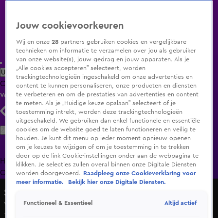
Jouw cookievoorkeuren
Wij en onze
28
partners gebruiken cookies en vergelijkbare
technieken om informatie te verzamelen over jou als gebruiker
van onze website(s), jouw gedrag en jouw apparaten. Als je
„Alle cookies accepteren” selecteert, worden
Uitzending Gemist
Populaire programma's
Zenders
Genres
trackingtechnologieën ingeschakeld om onze advertenties en
Clips
Films
Radio
Smart TV inlog
Shop
content te kunnen personaliseren, onze producten en diensten
te verbeteren en om de prestaties van advertenties en content
Volg KIJK
te meten. Als je „Huidige keuze opslaan” selecteert of je
toestemming intrekt, worden deze trackingtechnologieën
uitgeschakeld. We gebruiken dan enkel functionele en essentiële
Zoeken
cookies om de website goed te laten functioneren en veilig te
houden. Je kunt dit menu op ieder moment opnieuw openen
om je keuzes te wijzigen of om je toestemming in te trekken
door op de link Cookie-instellingen onder aan de webpagina te
Home
Uitzending Gemist
Programma's
De Bondgenoten
De
klikken. Je selecties zullen overal binnen onze Digitale Diensten
Oranjezomer
Livestreams
Shop
worden doorgevoerd.
Raadpleeg onze Cookieverklaring voor
meer informatie.
Bekijk hier onze Digitale Diensten.
Shownieuws
Altijd actief
Functioneel & Essentieel
Vrouw André Rieu geeft zeldzaam interview
14 dec 2024, 11:19