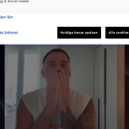
ng & Social media
jen lijst
en beheren
Huidige keuze opslaan
Alle cookie