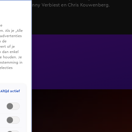
verloren: Danny Verbiest en Chris Kouwenberg.
te
 Als je „Alle
advertenties
m de
ert of je
n dan enkel
te houden. Je
oestemming in
electies
Altijd actief