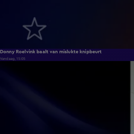
Donny Roelvink baalt van mislukte knipbeurt
Vandaag, 15:05
0:39