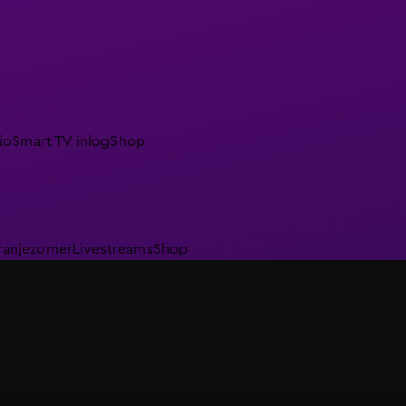
io
Smart TV inlog
Shop
ranjezomer
Livestreams
Shop