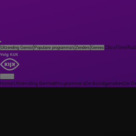
Clips
Films
Rad
Uitzending Gemist
Populaire programma's
Zenders
Genres
Volg KIJK
Zoeken
Home
Uitzending Gemist
Programma's
De Bondgenoten
De O