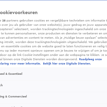
ookievoorkeuren
ze
28
partners gebruiken cookies en vergelijkbare technieken om informatie 
 over jou als gebruiker van onze website(s), jouw gedrag en jouw apparaten.
cepteren” selecteert, worden trackingtechnologieën ingeschakeld om onze 
 te kunnen personaliseren, onze producten en diensten te verbeteren en o
 van advertenties en content te meten. Als je „Huidige keuze opslaan” selecte
g intrekt, worden deze trackingtechnologieën uitgeschakeld. We gebruike
e en essentiële cookies om de website goed te laten functioneren en veilig 
enu op ieder moment opnieuw openen om je keuzes te wijzigen of om je t
 door op de link Cookie-instellingen onder aan de webpagina te klikken. Je s
ral binnen onze Digitale Diensten worden doorgevoerd.
Raadpleeg onze
laring voor meer informatie.
Bekijk hier onze Digitale Diensten.
eel & Essentieel
ch
sing & Commercieel