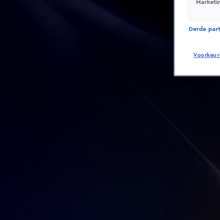
Marketi
Derde parti
Voorkeur