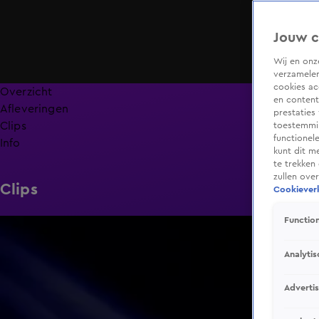
Jouw c
Wij en on
verzamelen
cookies ac
Overzicht
en content
Afleveringen
prestaties
Clips
toestemmin
functionel
Info
kunt dit m
te trekken
zullen ove
Clips
Cookieverk
Function
1:44
Analytis
Adverti