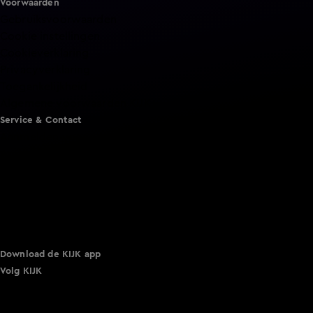
Voorwaarden
Gebruiksvoorwaarden
Cookie instellingen
Cookieverklaring
Privacyverklaring
Toegankelijkheid
Algemene voorwaarden KIJK
Service & Contact
Aanmelden voor een programma
Acties
Adverteren
Smart TV inlog
Over KIJK
Vacatures
Klantenservice
Download de KIJK app
Volg KIJK
©
2026 Talpa Network. Alle rechten voorbehouden. Geen
tekst- en datamining.