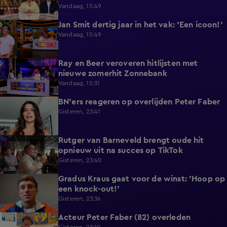
Vandaag, 15:49
Jan Smit dertig jaar in het vak: 'Een icoon!'
7:33
Vandaag, 15:49
Ray en Beer veroveren hitlijsten met
4:47
nieuwe zomerhit Zonnebank
Vandaag, 15:31
BN'ers reageren op overlijden Peter Faber
1:48
Gisteren, 23:41
Rutger van Barneveld brengt oude hit
1:29
opnieuw uit na succes op TikTok
Gisteren, 23:40
Gradus Kraus gaat voor de winst: 'Hoop op
1:11
een knock-out!'
Gisteren, 23:36
Acteur Peter Faber (82) overleden
2:11