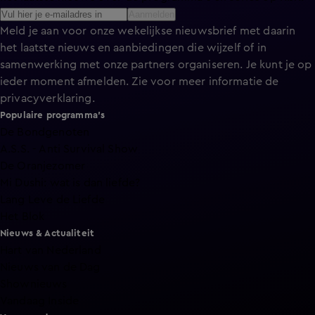
Aanmelden
Meld je aan voor onze wekelijkse nieuwsbrief met daarin
het laatste nieuws en aanbiedingen die wijzelf of in
samenwerking met onze partners organiseren. Je kunt je op
ieder moment afmelden. Zie voor meer informatie de
privacyverklaring
.
Populaire programma's
De Bondgenoten
A.S.S. - Anti Survival Show
De Oranjezomer
Mi Dushi: wat is dan liefde?
Lang Leve de Liefde
Het Blok
Nieuws & Actualiteit
Hart van Nederland
Nieuws van de Dag
Shownieuws
Vandaag Inside