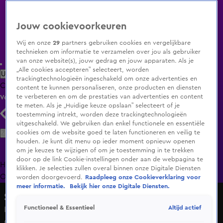
Jouw cookievoorkeuren
Wij en onze
29
partners gebruiken cookies en vergelijkbare
technieken om informatie te verzamelen over jou als gebruiker
van onze website(s), jouw gedrag en jouw apparaten. Als je
„Alle cookies accepteren” selecteert, worden
Uitzending Gemist
Populaire programma's
Zenders
Genres
trackingtechnologieën ingeschakeld om onze advertenties en
Clips
Films
Radio
Smart TV inlog
Shop
content te kunnen personaliseren, onze producten en diensten
te verbeteren en om de prestaties van advertenties en content
Volg KIJK
te meten. Als je „Huidige keuze opslaan” selecteert of je
toestemming intrekt, worden deze trackingtechnologieën
uitgeschakeld. We gebruiken dan enkel functionele en essentiële
Zoeken
cookies om de website goed te laten functioneren en veilig te
houden. Je kunt dit menu op ieder moment opnieuw openen
om je keuzes te wijzigen of om je toestemming in te trekken
door op de link Cookie-instellingen onder aan de webpagina te
Home
Uitzending Gemist
Programma's
De Bondgenoten
De
klikken. Je selecties zullen overal binnen onze Digitale Diensten
Oranjezomer
Livestreams
Shop
worden doorgevoerd.
Raadpleeg onze Cookieverklaring voor
meer informatie.
Bekijk hier onze Digitale Diensten.
Shownieuws
Altijd actief
Functioneel & Essentieel
Koning Willem-Alexander zet zich in tegen
grensoverschrijdend gedrag