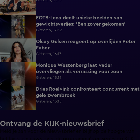
Gisteren, 23:19
EOTB-Lena deelt unieke beelden van
0:13
gewichtsverlies: 'Ben zover gekomen'
Gisteren, 17:42
Olcay Gulsen reageert op overlijden Peter
1:29
Faber
Gisteren, 16:17
Monique Westenberg laat vader
0:43
overvliegen als verrassing voor zoon
Gisteren, 15:19
Dries Roelvink confronteert concurrent met
0:17
gele zwembroek
Gisteren, 15:15
Ontvang de KIJK-nieuwsbrief
Meld je aan voor de nieuwsbrief en blijf op de hoogte van
het laatste nieuws over de programma’s en series op KIJK.