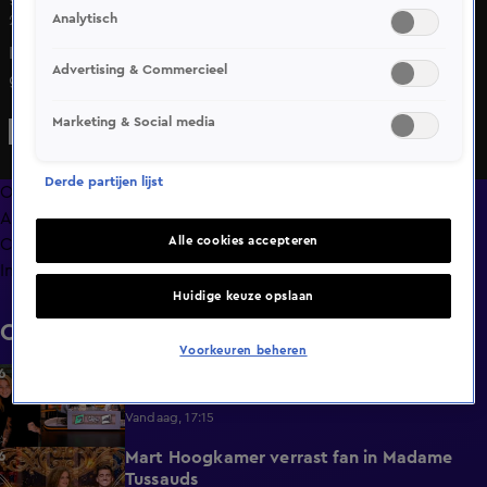
Analytisch
25 apr 2025, 07:57
Koning Willem-Alexander zet zich in tegen
Advertising & Commercieel
grensoverschrijdend gedrag
Marketing & Social media
Derde partijen lijst
Overzicht
Afleveringen
Alle cookies accepteren
Clips
Info
Huidige keuze opslaan
Clips
Voorkeuren beheren
Ray en Beer over De Bondgenoten: 'Ik zou
1:45
het niet durven'
Vandaag, 17:15
Mart Hoogkamer verrast fan in Madame
1:59
Tussauds