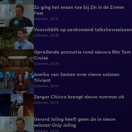
Zo ging het eraan toe bij Zin in de Zomer
1:39
Fest
Gisteren, 22:37
Vooruitblik op aankomend talkshowseizoen
1:46
Gisteren, 22:32
Opvallende promotie rond nieuwe film Tom
1:37
Cruise
Gisteren, 22:29
Anniko van Santen over nieuw seizoen
1:07
Triviant
Gisteren, 22:15
Zanger Chicco brengt nieuw nummer uit
0:22
Gisteren, 22:13
Gerard Joling heeft geen zin in nieuw
0:43
seizoen Only Joling
Gisteren, 22:10