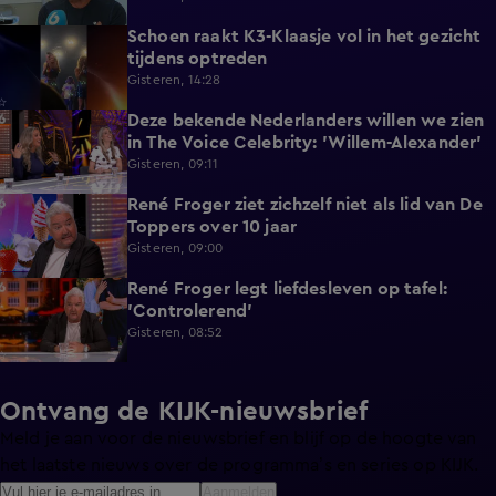
Schoen raakt K3-Klaasje vol in het gezicht
0:30
tijdens optreden
Gisteren, 14:28
Deze bekende Nederlanders willen we zien
4:06
in The Voice Celebrity: 'Willem-Alexander'
Gisteren, 09:11
René Froger ziet zichzelf niet als lid van De
3:01
Toppers over 10 jaar
Gisteren, 09:00
René Froger legt liefdesleven op tafel:
6:43
'Controlerend'
Gisteren, 08:52
Ontvang de KIJK-nieuwsbrief
Meld je aan voor de nieuwsbrief en blijf op de hoogte van
het laatste nieuws over de programma’s en series op KIJK.
Aanmelden