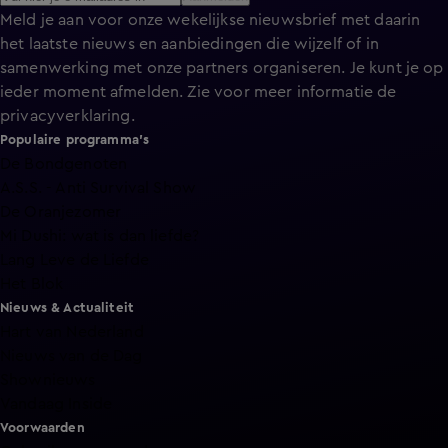
Meld je aan voor onze wekelijkse nieuwsbrief met daarin
het laatste nieuws en aanbiedingen die wijzelf of in
samenwerking met onze partners organiseren. Je kunt je op
ieder moment afmelden. Zie voor meer informatie de
privacyverklaring
.
Populaire programma's
De Bondgenoten
A.S.S. - Anti Survival Show
De Oranjezomer
Mi Dushi: wat is dan liefde?
Lang Leve de Liefde
Het Blok
Nieuws & Actualiteit
Hart van Nederland
Nieuws van de Dag
Shownieuws
Vandaag Inside
Voorwaarden