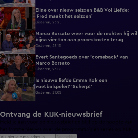
Eline over nieuw seizoen B&B Vol Liefde:
3:33
‘Fred maakt het seizoen’
Gisteren, 23:25
Marco Borsato weer voor de rechter: hij wil
3:32
bijna vier ton aan proceskosten terug
Gisteren, 23:13
Evert Santegoeds over 'comeback' van
8:57
Marco Borsato
Gisteren, 23:04
Is nieuwe liefde Emma Kok een
0:38
voetbalspeler? 'Scherp!'
Gisteren, 21:05
Ontvang de KIJK-nieuwsbrief
Meld je aan voor de nieuwsbrief en blijf op de hoogte van
het laatste nieuws over de programma’s en series op KIJK.
Aanmelden