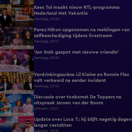
Kees Tol maakt nieuw RTL-programma
3:12
Nederland Met Vakantie
Vandaag, 09:22
Perez Hilton opgenomen na meldingen van
3:42
zelfbeschadiging tijdens livestream
Vandaag, 08:17
'Jan Smit gespot met nieuwe vriendin'
1:42
Vandaag, 08:10
Verdrinkingsscène Lil Kleine en Ronnie Flex
4:12
valt verkeerd na eerder incident
Vandaag, 07:55
Discussie over toekomst De Toppers na
1:48
uitspraak Jeroen van der Boom
Gisteren, 23:41
Update over Luca T.: hij blijft negetig dagen
1:34
langer vastzitten
Gisteren, 23:33