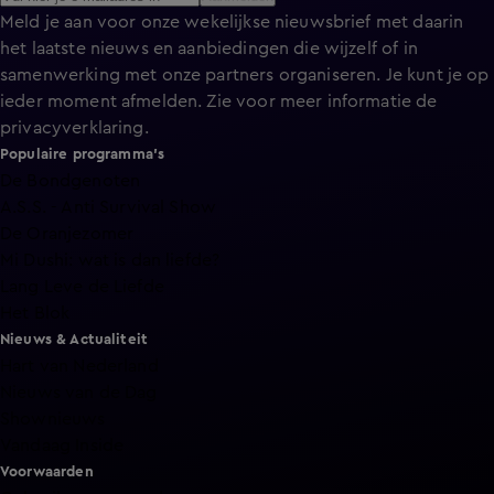
Meld je aan voor onze wekelijkse nieuwsbrief met daarin
het laatste nieuws en aanbiedingen die wijzelf of in
samenwerking met onze partners organiseren. Je kunt je op
ieder moment afmelden. Zie voor meer informatie de
privacyverklaring
.
Populaire programma's
De Bondgenoten
A.S.S. - Anti Survival Show
De Oranjezomer
Mi Dushi: wat is dan liefde?
Lang Leve de Liefde
Het Blok
Nieuws & Actualiteit
Hart van Nederland
Nieuws van de Dag
Shownieuws
Vandaag Inside
Voorwaarden