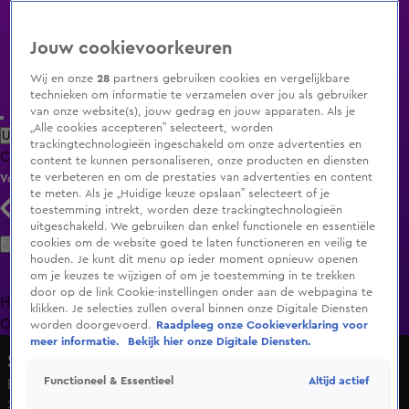
Jouw cookievoorkeuren
Wij en onze
28
partners gebruiken cookies en vergelijkbare
technieken om informatie te verzamelen over jou als gebruiker
van onze website(s), jouw gedrag en jouw apparaten. Als je
„Alle cookies accepteren” selecteert, worden
Uitzending Gemist
Populaire programma's
Zenders
Genres
trackingtechnologieën ingeschakeld om onze advertenties en
Clips
Films
Radio
Smart TV inlog
Shop
content te kunnen personaliseren, onze producten en diensten
te verbeteren en om de prestaties van advertenties en content
Volg KIJK
te meten. Als je „Huidige keuze opslaan” selecteert of je
toestemming intrekt, worden deze trackingtechnologieën
uitgeschakeld. We gebruiken dan enkel functionele en essentiële
Zoeken
cookies om de website goed te laten functioneren en veilig te
houden. Je kunt dit menu op ieder moment opnieuw openen
om je keuzes te wijzigen of om je toestemming in te trekken
door op de link Cookie-instellingen onder aan de webpagina te
Home
Uitzending Gemist
Programma's
De Bondgenoten
De
klikken. Je selecties zullen overal binnen onze Digitale Diensten
Oranjezomer
Livestreams
Shop
worden doorgevoerd.
Raadpleeg onze Cookieverklaring voor
meer informatie.
Bekijk hier onze Digitale Diensten.
Shownieuws
Altijd actief
Functioneel & Essentieel
Een nieuwe liefde voor Malgosia
22 apr 2025, 11:40