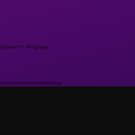
io
Smart TV inlog
Shop
ranjezomer
Livestreams
Shop