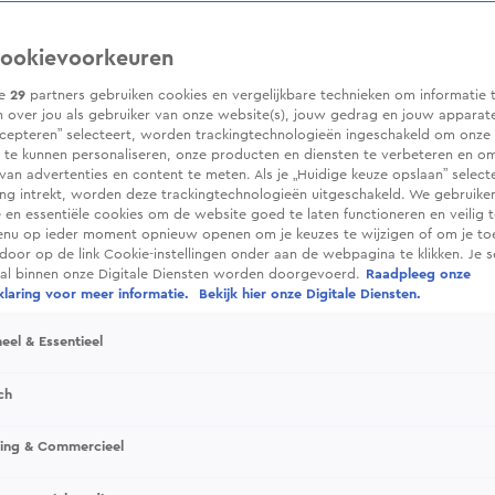
ookievoorkeuren
ze
29
partners gebruiken cookies en vergelijkbare technieken om informatie 
 over jou als gebruiker van onze website(s), jouw gedrag en jouw apparaten.
cepteren” selecteert, worden trackingtechnologieën ingeschakeld om onze 
 te kunnen personaliseren, onze producten en diensten te verbeteren en o
 van advertenties en content te meten. Als je „Huidige keuze opslaan” selecte
g intrekt, worden deze trackingtechnologieën uitgeschakeld. We gebruike
e en essentiële cookies om de website goed te laten functioneren en veilig 
enu op ieder moment opnieuw openen om je keuzes te wijzigen of om je t
 door op de link Cookie-instellingen onder aan de webpagina te klikken. Je s
ral binnen onze Digitale Diensten worden doorgevoerd.
Raadpleeg onze
laring voor meer informatie.
Bekijk hier onze Digitale Diensten.
eel & Essentieel
ch
sing & Commercieel