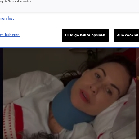
ng & Social media
jen lijst
en beheren
Huidige keuze opslaan
Alle cookie