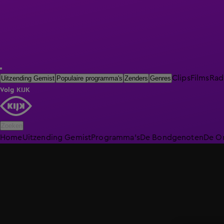
Clips
Films
Rad
Uitzending Gemist
Populaire programma's
Zenders
Genres
Volg KIJK
Zoeken
Home
Uitzending Gemist
Programma's
De Bondgenoten
De O