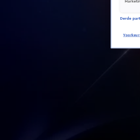
Marketi
Derde parti
Voorkeur