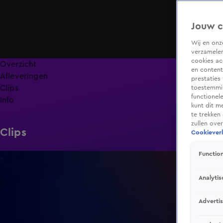
Jouw c
Wij en on
verzamelen
cookies ac
Overzicht
en content
Afleveringen
prestaties
Clips
toestemmin
functionel
Info
kunt dit m
te trekken
zullen ove
Clips
Cookieverk
Function
2:38
Analytis
Adverti