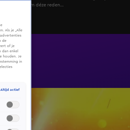
doorgaan om déze reden...
te
 Als je „Alle
advertenties
m de
ert of je
n dan enkel
te houden. Je
oestemming in
electies
Altijd actief