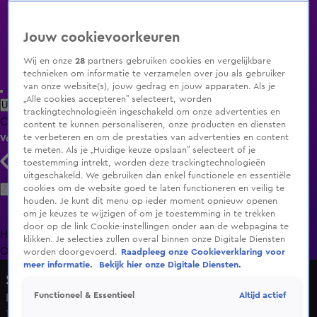
Jouw cookievoorkeuren
Wij en onze
28
partners gebruiken cookies en vergelijkbare
technieken om informatie te verzamelen over jou als gebruiker
van onze website(s), jouw gedrag en jouw apparaten. Als je
„Alle cookies accepteren” selecteert, worden
Uitzending Gemist
Populaire programma's
Zenders
Genres
trackingtechnologieën ingeschakeld om onze advertenties en
Clips
Films
Radio
Smart TV inlog
Shop
content te kunnen personaliseren, onze producten en diensten
te verbeteren en om de prestaties van advertenties en content
Volg KIJK
te meten. Als je „Huidige keuze opslaan” selecteert of je
toestemming intrekt, worden deze trackingtechnologieën
uitgeschakeld. We gebruiken dan enkel functionele en essentiële
Zoeken
cookies om de website goed te laten functioneren en veilig te
houden. Je kunt dit menu op ieder moment opnieuw openen
om je keuzes te wijzigen of om je toestemming in te trekken
door op de link Cookie-instellingen onder aan de webpagina te
Home
Uitzending Gemist
Programma's
De Bondgenoten
De
klikken. Je selecties zullen overal binnen onze Digitale Diensten
Oranjezomer
Livestreams
Shop
worden doorgevoerd.
Raadpleeg onze Cookieverklaring voor
meer informatie.
Bekijk hier onze Digitale Diensten.
Shownieuws
Altijd actief
Functioneel & Essentieel
Davina Michelle gevraagd voor The voice of Holland
15 mrt 2025, 09:58