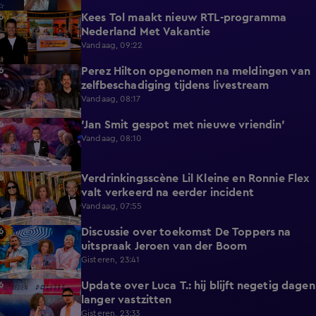
Kees Tol maakt nieuw RTL-programma
3:12
Nederland Met Vakantie
Vandaag, 09:22
Perez Hilton opgenomen na meldingen van
3:42
zelfbeschadiging tijdens livestream
Vandaag, 08:17
'Jan Smit gespot met nieuwe vriendin'
1:42
Vandaag, 08:10
Verdrinkingsscène Lil Kleine en Ronnie Flex
4:12
valt verkeerd na eerder incident
Vandaag, 07:55
Discussie over toekomst De Toppers na
1:48
uitspraak Jeroen van der Boom
Gisteren, 23:41
Update over Luca T.: hij blijft negetig dagen
1:34
langer vastzitten
Gisteren, 23:33