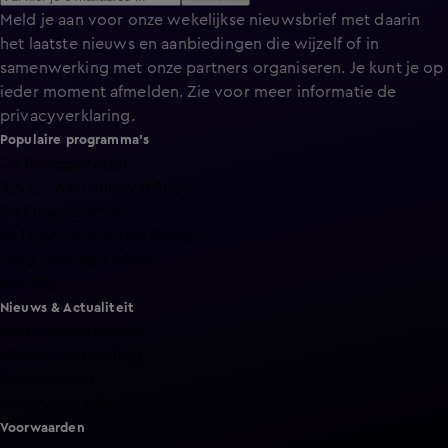
Meld je aan voor onze wekelijkse nieuwsbrief met daarin
het laatste nieuws en aanbiedingen die wijzelf of in
samenwerking met onze partners organiseren. Je kunt je op
ieder moment afmelden. Zie voor meer informatie de
privacyverklaring
.
Populaire programma's
De Bondgenoten
A.S.S. - Anti Survival Show
De Oranjezomer
Mi Dushi: wat is dan liefde?
Lang Leve de Liefde
Het Blok
Nieuws & Actualiteit
Hart van Nederland
Nieuws van de Dag
Shownieuws
Vandaag Inside
Voorwaarden