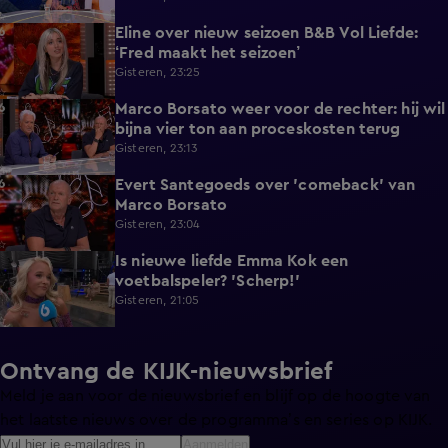
Eline over nieuw seizoen B&B Vol Liefde:
3:33
‘Fred maakt het seizoen’
Gisteren, 23:25
Marco Borsato weer voor de rechter: hij wil
3:32
bijna vier ton aan proceskosten terug
Gisteren, 23:13
Evert Santegoeds over 'comeback' van
8:57
Marco Borsato
Gisteren, 23:04
Is nieuwe liefde Emma Kok een
0:38
voetbalspeler? 'Scherp!'
Gisteren, 21:05
Ontvang de KIJK-nieuwsbrief
Meld je aan voor de nieuwsbrief en blijf op de hoogte van
het laatste nieuws over de programma’s en series op KIJK.
Aanmelden