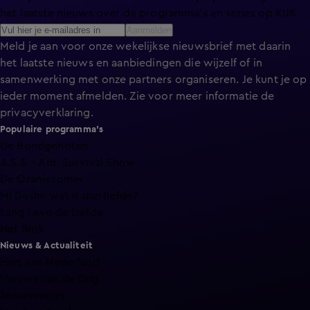
het laatste nieuws over de programma’s en series op KIJK.
Aanmelden
Meld je aan voor onze wekelijkse nieuwsbrief met daarin
het laatste nieuws en aanbiedingen die wijzelf of in
samenwerking met onze partners organiseren. Je kunt je op
ieder moment afmelden. Zie voor meer informatie de
privacyverklaring
.
Populaire programma's
De Bondgenoten
A.S.S. - Anti Survival Show
De Oranjezomer
Mi Dushi: wat is dan liefde?
Lang Leve de Liefde
Het Blok
Nieuws & Actualiteit
Hart van Nederland
Nieuws van de Dag
Shownieuws