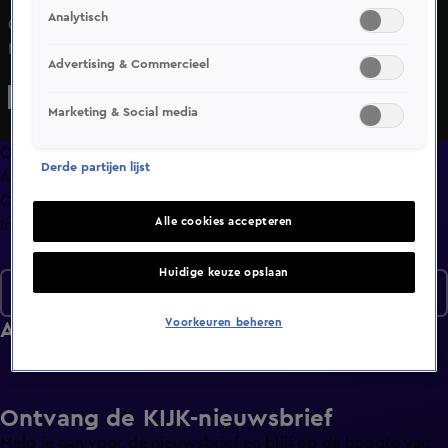
Analytisch
Guus Meeuwis viert een liefdesjubileum met zijn vrouw
Manon. Koningin Maxima kampt met een vervelende
Advertising & Commercieel
blessure. Bouke Scholten schuift aan om onder meer te
praten over Stars on Stage. Verder blikken we met Noa
Marketing & Social media
Vahle vooruit op het WK voetbal. En met welke man is
Rachel Hazes zo intiem dat zij al zijn adviezen blind
Overzicht
Derde partijen lijst
opvolgt?
Afleveringen
Clips
Alle cookies accepteren
Info
Huidige keuze opslaan
Seizoen 2026
Voorkeuren beheren
Afleveringen
Ontvang de KIJK-nieuwsbrief
Meld je aan voor de nieuwsbrief en blijf op de hoogte van