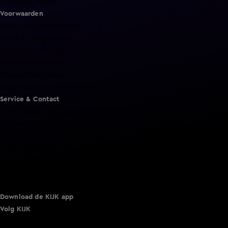
Vandaag Inside
Voorwaarden
Gebruiksvoorwaarden
Cookie instellingen
Cookieverklaring
Privacyverklaring
Toegankelijkheid
Algemene voorwaarden KIJK
Service & Contact
Aanmelden voor een programma
Acties
Adverteren
Smart TV inlog
Over KIJK
Vacatures
Klantenservice
Download de KIJK app
Volg KIJK
©
2026 Talpa Network. Alle rechten voorbehouden. Geen