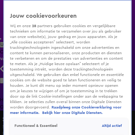
Jouw cookievoorkeuren
Wij en onze
28
partners gebruiken cookies en vergelijkbare
technieken om informatie te verzamelen over jou als gebruiker
van onze website(s), jouw gedrag en jouw apparaten. Als je
„Alle cookies accepteren” selecteert, worden
Uitzending Gemist
Populaire programma's
Zenders
Genres
trackingtechnologieën ingeschakeld om onze advertenties en
Clips
Films
Radio
Smart TV inlog
Shop
content te kunnen personaliseren, onze producten en diensten
te verbeteren en om de prestaties van advertenties en content
Volg KIJK
te meten. Als je „Huidige keuze opslaan” selecteert of je
toestemming intrekt, worden deze trackingtechnologieën
uitgeschakeld. We gebruiken dan enkel functionele en essentiële
Zoeken
cookies om de website goed te laten functioneren en veilig te
houden. Je kunt dit menu op ieder moment opnieuw openen
om je keuzes te wijzigen of om je toestemming in te trekken
door op de link Cookie-instellingen onder aan de webpagina te
Home
Uitzending Gemist
Programma's
De Bondgenoten
De
klikken. Je selecties zullen overal binnen onze Digitale Diensten
Oranjezomer
Livestreams
Shop
worden doorgevoerd.
Raadpleeg onze Cookieverklaring voor
meer informatie.
Bekijk hier onze Digitale Diensten.
Shownieuws
Altijd actief
Functioneel & Essentieel
Seizoen 2026, aflevering 153
Di 2 juni, 22:59