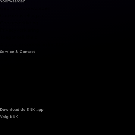
Voorwaarden
Gebruiksvoorwaarden
Cookie instellingen
Cookieverklaring
Privacyverklaring
Toegankelijkheid
Algemene voorwaarden KIJK
Service & Contact
Aanmelden voor een programma
Acties
Adverteren
Smart TV inlog
Over KIJK
Vacatures
Klantenservice
Download de KIJK app
Volg KIJK
©
2026 Talpa Network. Alle rechten voorbehouden. Geen
tekst- en datamining.