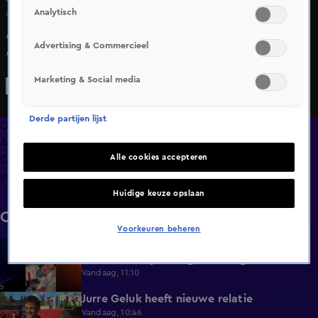
Analytisch
6 juni 2025, 14:38
Angela van den Brink stopt met The Real Housewives of
Advertising & Commercieel
Amsterdam.
Marketing & Social media
Derde partijen lijst
Overzicht
Afleveringen
Alle cookies accepteren
Clips
Info
Huidige keuze opslaan
Clips
Voorkeuren beheren
Emily in Paris-actrice Minnie Driver
2:38
betrokken bij ernstig auto-ongeluk
Vandaag, 11:10
Jurre Geluk heeft nieuwe relatie
1:12
Vandaag, 10:46