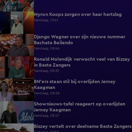
Myron Koops zorgen over haar hartslag
5:02
Vandaag, 10:41
Django Wagner over zijn nieuwe nummer
2:28
Bachata Bailando
Vandaag, 08:46
Ronald Molendijk verwacht veel van Bizzey
0:39
in Beste Zangers
Vandaag, 08:35
BN'ers staan stil bij overlijden Jerney
3:44
Kaagman
Vandaag, 08:28
Shownieuws-tafel reageert op overlijden
5:12
Jerney Kaagman
Vandaag, 08:27
Bizzey vertelt over deelname Beste Zangers
1:14