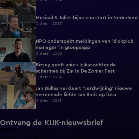
Gisteren, 23:58
Musical & Juliet bijna van start in Nederland
1:11
Gisteren, 23:57
NPO onderzoekt meldingen van 'dickpick
1:03
manager' in groepsapp
Gisteren, 23:55
Bizzey geeft uniek kijkje achter de
1:32
schermen bij Zin In De Zomer Fest
Gisteren, 23:54
Jan Dulles verklaart 'verdwijning' nieuwe
4:14
vermeende liefde Jan Smit op foto
Gisteren, 23:38
Ontvang de KIJK-nieuwsbrief
Meld je aan voor de nieuwsbrief en blijf op de hoogte van
het laatste nieuws over de programma’s en series op KIJK.