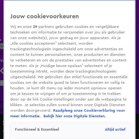
Jouw cookievoorkeuren
Wij en onze
29
partners gebruiken cookies en vergelijkbare
technieken om informatie te verzamelen over jou als gebruiker
van onze website(s), jouw gedrag en jouw apparaten. Als je
„Alle cookies accepteren” selecteert, worden
Uitzending Gemist
Populaire programma's
Zenders
Genres
trackingtechnologieën ingeschakeld om onze advertenties en
Clips
Films
Radio
Smart TV inlog
Shop
content te kunnen personaliseren, onze producten en diensten
te verbeteren en om de prestaties van advertenties en content
Volg KIJK
te meten. Als je „Huidige keuze opslaan” selecteert of je
toestemming intrekt, worden deze trackingtechnologieën
uitgeschakeld. We gebruiken dan enkel functionele en essentiële
Zoeken
cookies om de website goed te laten functioneren en veilig te
houden. Je kunt dit menu op ieder moment opnieuw openen
om je keuzes te wijzigen of om je toestemming in te trekken
door op de link Cookie-instellingen onder aan de webpagina te
Home
Uitzending Gemist
Programma's
De Bondgenoten
De
klikken. Je selecties zullen overal binnen onze Digitale Diensten
Oranjezomer
Livestreams
Shop
worden doorgevoerd.
Raadpleeg onze Cookieverklaring voor
meer informatie.
Bekijk hier onze Digitale Diensten.
Shownieuws
Altijd actief
Functioneel & Essentieel
Angela van den Brink stopt met The Real Housewives of
Amsterdam