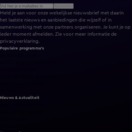
Aanmelden
Meld je aan voor onze wekelijkse nieuwsbrief met daarin
het laatste nieuws en aanbiedingen die wijzelf of in
samenwerking met onze partners organiseren. Je kunt je op
ieder moment afmelden. Zie voor meer informatie de
privacyverklaring
.
Populaire programma's
De Bondgenoten
A.S.S. - Anti Survival Show
De Oranjezomer
Mi Dushi: wat is dan liefde?
Lang Leve de Liefde
Het Blok
Nieuws & Actualiteit
Hart van Nederland
Nieuws van de Dag
Shownieuws
Vandaag Inside