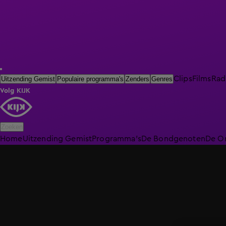
Clips
Films
Rad
Uitzending Gemist
Populaire programma's
Zenders
Genres
Volg KIJK
Zoeken
Home
Uitzending Gemist
Programma's
De Bondgenoten
De O