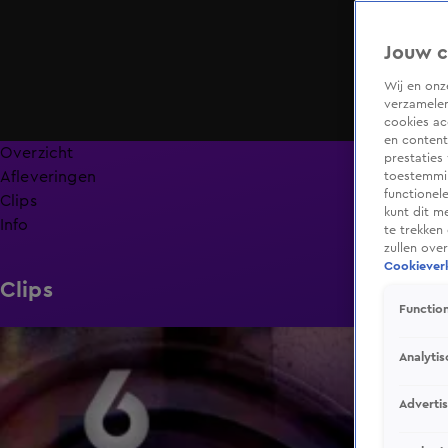
Jouw c
Wij en on
verzamelen
cookies ac
en content
Overzicht
prestaties
Afleveringen
toestemmin
functionel
Clips
kunt dit m
Info
te trekken
zullen ove
Cookieverk
Clips
Function
3:42
Analytis
Adverti