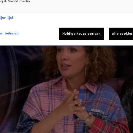
ng & Social media
jen lijst
en beheren
Huidige keuze opslaan
Alle cookie