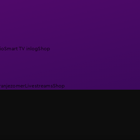
io
Smart TV inlog
Shop
ranjezomer
Livestreams
Shop