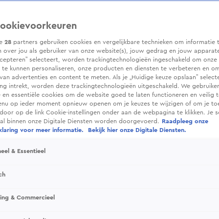
ookievoorkeuren
ze
28
partners gebruiken cookies en vergelijkbare technieken om informatie 
 over jou als gebruiker van onze website(s), jouw gedrag en jouw apparaten.
cepteren” selecteert, worden trackingtechnologieën ingeschakeld om onze 
 te kunnen personaliseren, onze producten en diensten te verbeteren en o
 van advertenties en content te meten. Als je „Huidige keuze opslaan” selecte
g intrekt, worden deze trackingtechnologieën uitgeschakeld. We gebruike
e en essentiële cookies om de website goed te laten functioneren en veilig 
enu op ieder moment opnieuw openen om je keuzes te wijzigen of om je t
 door op de link Cookie-instellingen onder aan de webpagina te klikken. Je s
ral binnen onze Digitale Diensten worden doorgevoerd.
Raadpleeg onze
laring voor meer informatie.
Bekijk hier onze Digitale Diensten.
eel & Essentieel
ch
sing & Commercieel