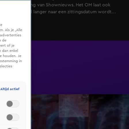
berichtgeving van Shownieuws. Het OM laat ook
weten dat al langer naar een zittingsdatum wordt
gezocht.
te
 Als je „Alle
advertenties
m de
ert of je
n dan enkel
te houden. Je
oestemming in
electies
Altijd actief