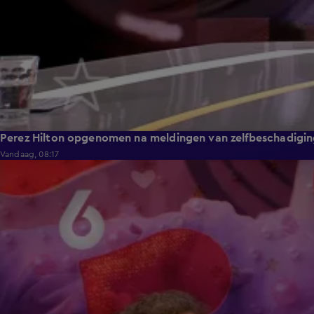
Perez Hilton opgenomen na meldingen van zelfbeschadiging
Vandaag, 08:17
1:42