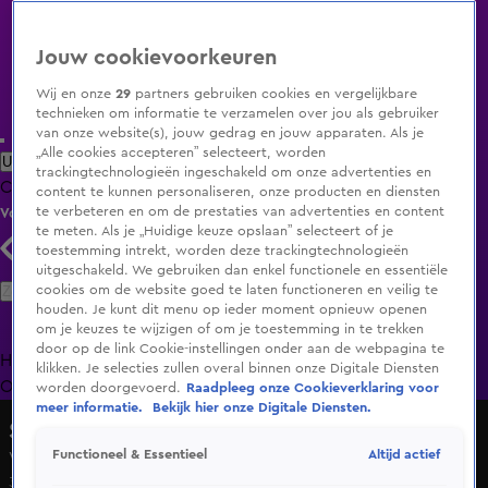
Jouw cookievoorkeuren
Wij en onze
29
partners gebruiken cookies en vergelijkbare
technieken om informatie te verzamelen over jou als gebruiker
van onze website(s), jouw gedrag en jouw apparaten. Als je
„Alle cookies accepteren” selecteert, worden
Uitzending Gemist
Populaire programma's
Zenders
Genres
trackingtechnologieën ingeschakeld om onze advertenties en
Clips
Films
Radio
Smart TV inlog
Shop
content te kunnen personaliseren, onze producten en diensten
te verbeteren en om de prestaties van advertenties en content
Volg KIJK
te meten. Als je „Huidige keuze opslaan” selecteert of je
toestemming intrekt, worden deze trackingtechnologieën
uitgeschakeld. We gebruiken dan enkel functionele en essentiële
Zoeken
cookies om de website goed te laten functioneren en veilig te
houden. Je kunt dit menu op ieder moment opnieuw openen
om je keuzes te wijzigen of om je toestemming in te trekken
door op de link Cookie-instellingen onder aan de webpagina te
Home
Uitzending Gemist
Programma's
De Bondgenoten
De
klikken. Je selecties zullen overal binnen onze Digitale Diensten
Oranjezomer
Livestreams
Shop
worden doorgevoerd.
Raadpleeg onze Cookieverklaring voor
meer informatie.
Bekijk hier onze Digitale Diensten.
Shownieuws
Altijd actief
Functioneel & Essentieel
Vriendin Mart Hoogkamer is verrast met babyshower
30 nov 2024, 12:38