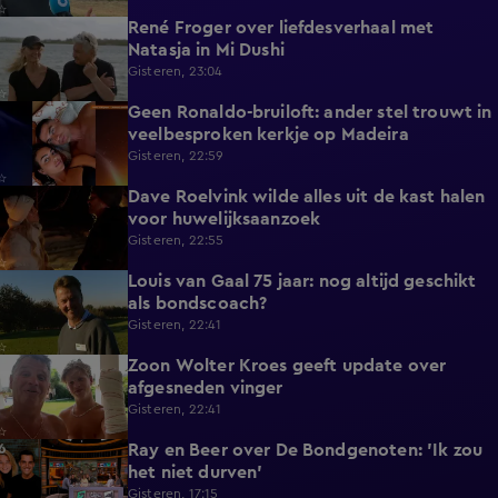
René Froger over liefdesverhaal met
1:43
Natasja in Mi Dushi
Gisteren, 23:04
Geen Ronaldo-bruiloft: ander stel trouwt in
1:01
veelbesproken kerkje op Madeira
Gisteren, 22:59
Dave Roelvink wilde alles uit de kast halen
1:37
voor huwelijksaanzoek
Gisteren, 22:55
Louis van Gaal 75 jaar: nog altijd geschikt
1:16
als bondscoach?
Gisteren, 22:41
Zoon Wolter Kroes geeft update over
0:59
afgesneden vinger
Gisteren, 22:41
Ray en Beer over De Bondgenoten: 'Ik zou
1:45
het niet durven'
Gisteren, 17:15