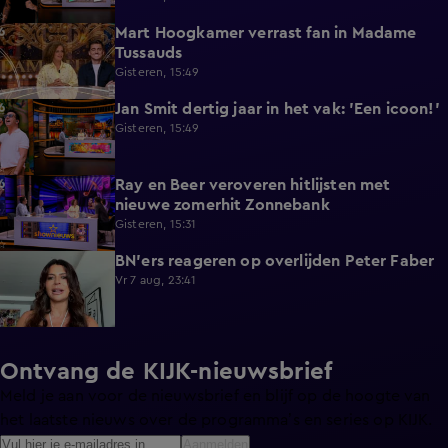
Mart Hoogkamer verrast fan in Madame
1:59
Tussauds
Gisteren, 15:49
Jan Smit dertig jaar in het vak: 'Een icoon!'
7:33
Gisteren, 15:49
Ray en Beer veroveren hitlijsten met
4:47
nieuwe zomerhit Zonnebank
Gisteren, 15:31
BN'ers reageren op overlijden Peter Faber
1:48
Vr 7 aug, 23:41
Ontvang de KIJK-nieuwsbrief
Meld je aan voor de nieuwsbrief en blijf op de hoogte van
het laatste nieuws over de programma’s en series op KIJK.
Aanmelden