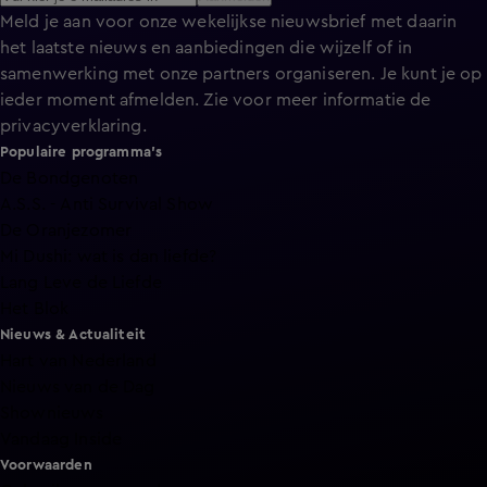
Meld je aan voor onze wekelijkse nieuwsbrief met daarin
het laatste nieuws en aanbiedingen die wijzelf of in
samenwerking met onze partners organiseren. Je kunt je op
ieder moment afmelden. Zie voor meer informatie de
privacyverklaring
.
Populaire programma's
De Bondgenoten
A.S.S. - Anti Survival Show
De Oranjezomer
Mi Dushi: wat is dan liefde?
Lang Leve de Liefde
Het Blok
Nieuws & Actualiteit
Hart van Nederland
Nieuws van de Dag
Shownieuws
Vandaag Inside
Voorwaarden