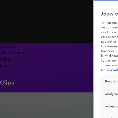
Jouw c
Wij en on
verzamelen
cookies ac
en content
prestaties
Overzicht
toestemmin
functionel
Afleveringen
kunt dit m
Clips
te trekken
Info
zullen ove
Cookieverk
Clips
Function
Analytis
1:48
Adverti