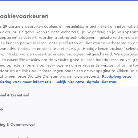
ookievoorkeuren
ze
29
partners gebruiken cookies en vergelijkbare technieken om informatie 
 over jou als gebruiker van onze website(s), jouw gedrag en jouw apparaten.
cepteren” selecteert, worden trackingtechnologieën ingeschakeld om onze 
 te kunnen personaliseren, onze producten en diensten te verbeteren en o
 van advertenties en content te meten. Als je „Huidige keuze opslaan” selecte
g intrekt, worden deze trackingtechnologieën uitgeschakeld. We gebruike
e en essentiële cookies om de website goed te laten functioneren en veilig 
enu op ieder moment opnieuw openen om je keuzes te wijzigen of om je t
 door op de link Cookie-instellingen onder aan de webpagina te klikken. Je s
ral binnen onze Digitale Diensten worden doorgevoerd.
Raadpleeg onze
laring voor meer informatie.
Bekijk hier onze Digitale Diensten.
eel & Essentieel
ch
sing & Commercieel