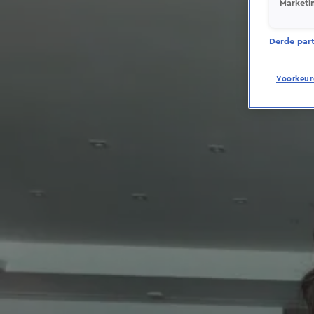
Marketi
Derde parti
Voorkeur