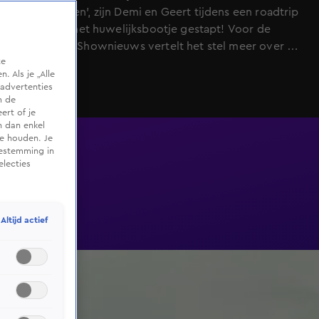
Bondgenoten', zijn Demi en Geert tijdens een roadtrip
in de VS in het huwelijksbootje gestapt! Voor de
camera van Shownieuws vertelt het stel meer over de
te
bijzondere dag en hun huwelijksreis.
 Als je „Alle
advertenties
m de
ert of je
n dan enkel
te houden. Je
oestemming in
electies
Altijd actief