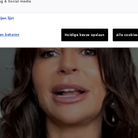
ng & Social media
jen lijst
en beheren
Huidige keuze opslaan
Alle cookie