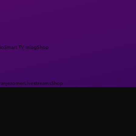
io
Smart TV inlog
Shop
ranjezomer
Livestreams
Shop