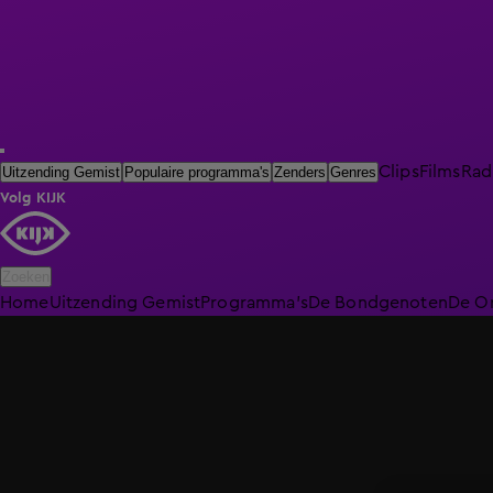
Clips
Films
Rad
Uitzending Gemist
Populaire programma's
Zenders
Genres
Volg KIJK
Zoeken
Home
Uitzending Gemist
Programma's
De Bondgenoten
De O