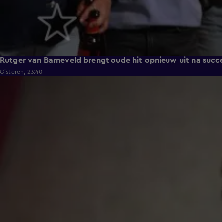
Rutger van Barneveld brengt oude hit opnieuw uit na succ
Gisteren, 23:40
1:11