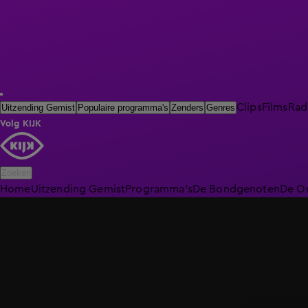
Clips
Films
Rad
Uitzending Gemist
Populaire programma's
Zenders
Genres
Volg KIJK
Zoeken
Home
Uitzending Gemist
Programma's
De Bondgenoten
De O