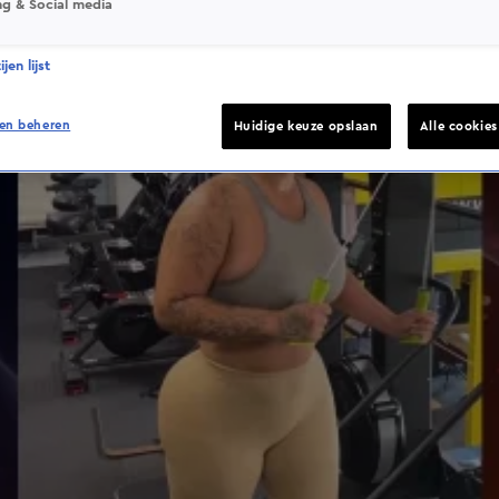
ng & Social media
jen lijst
en beheren
Huidige keuze opslaan
Alle cookie