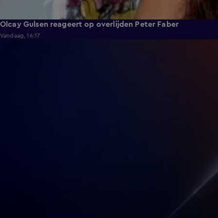
Olcay Gulsen reageert op overlijden Peter Faber
Vandaag, 16:17
0:43