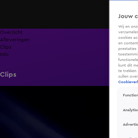
Jouw c
Wij en on
Overzicht
verzamelen
cookies ac
Afleveringen
en content
Clips
prestaties
Info
toestemmin
functionel
kunt dit m
te trekken
Clips
zullen ove
Cookieverk
0:13
Function
Analytis
Adverti