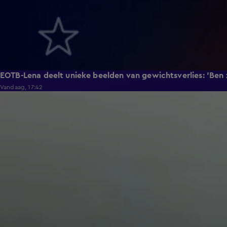
EOTB-Lena deelt unieke beelden van gewichtsverlies: 'Ben
Vandaag, 17:42
1:29