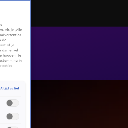
te
 Als je „Alle
advertenties
m de
ert of je
n dan enkel
te houden. Je
oestemming in
electies
Altijd actief