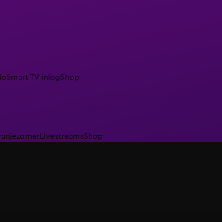
io
Smart TV inlog
Shop
ranjezomer
Livestreams
Shop