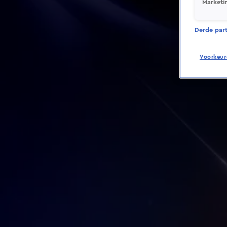
Marketi
Derde parti
Voorkeur