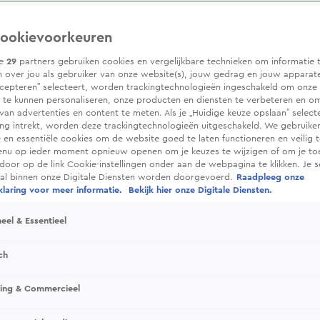
ookievoorkeuren
ze
29
partners gebruiken cookies en vergelijkbare technieken om informatie 
 over jou als gebruiker van onze website(s), jouw gedrag en jouw apparaten.
cepteren” selecteert, worden trackingtechnologieën ingeschakeld om onze 
 te kunnen personaliseren, onze producten en diensten te verbeteren en o
 van advertenties en content te meten. Als je „Huidige keuze opslaan” selecte
g intrekt, worden deze trackingtechnologieën uitgeschakeld. We gebruike
e en essentiële cookies om de website goed te laten functioneren en veilig 
enu op ieder moment opnieuw openen om je keuzes te wijzigen of om je t
 door op de link Cookie-instellingen onder aan de webpagina te klikken. Je s
ral binnen onze Digitale Diensten worden doorgevoerd.
Raadpleeg onze
laring voor meer informatie.
Bekijk hier onze Digitale Diensten.
eel & Essentieel
ch
sing & Commercieel