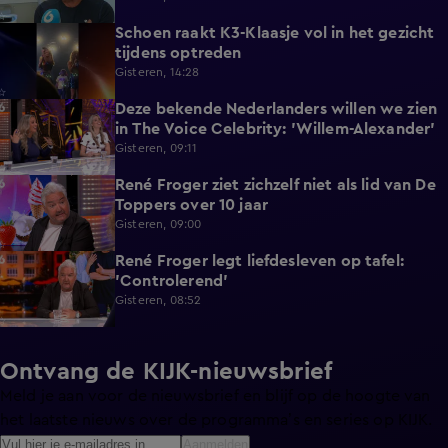
Schoen raakt K3-Klaasje vol in het gezicht
0:30
tijdens optreden
Gisteren, 14:28
Deze bekende Nederlanders willen we zien
4:06
in The Voice Celebrity: 'Willem-Alexander'
Gisteren, 09:11
René Froger ziet zichzelf niet als lid van De
3:01
Toppers over 10 jaar
Gisteren, 09:00
René Froger legt liefdesleven op tafel:
6:43
'Controlerend'
Gisteren, 08:52
Ontvang de KIJK-nieuwsbrief
Meld je aan voor de nieuwsbrief en blijf op de hoogte van
het laatste nieuws over de programma’s en series op KIJK.
Aanmelden