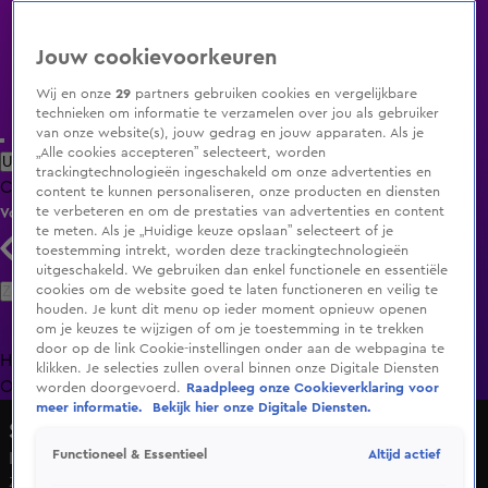
Jouw cookievoorkeuren
Wij en onze
29
partners gebruiken cookies en vergelijkbare
technieken om informatie te verzamelen over jou als gebruiker
van onze website(s), jouw gedrag en jouw apparaten. Als je
„Alle cookies accepteren” selecteert, worden
Uitzending Gemist
Populaire programma's
Zenders
Genres
trackingtechnologieën ingeschakeld om onze advertenties en
Clips
Films
Radio
Smart TV inlog
Shop
content te kunnen personaliseren, onze producten en diensten
te verbeteren en om de prestaties van advertenties en content
Volg KIJK
te meten. Als je „Huidige keuze opslaan” selecteert of je
toestemming intrekt, worden deze trackingtechnologieën
uitgeschakeld. We gebruiken dan enkel functionele en essentiële
Zoeken
cookies om de website goed te laten functioneren en veilig te
houden. Je kunt dit menu op ieder moment opnieuw openen
om je keuzes te wijzigen of om je toestemming in te trekken
door op de link Cookie-instellingen onder aan de webpagina te
Home
Uitzending Gemist
Programma's
De Bondgenoten
De
klikken. Je selecties zullen overal binnen onze Digitale Diensten
Oranjezomer
Livestreams
Shop
worden doorgevoerd.
Raadpleeg onze Cookieverklaring voor
meer informatie.
Bekijk hier onze Digitale Diensten.
Shownieuws
Altijd actief
Functioneel & Essentieel
Katja Schuurman over nieuwe serie All-In
Zo 7 juni, 16:14