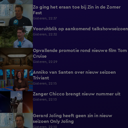
Zo ging het eraan toe bij Zin in de Zomer
1:39
Fest
Gisteren, 22:37
Vooruitblik op aankomend talkshowseizoen
1:46
Gisteren, 22:32
Opvallende promotie rond nieuwe film Tom
1:37
Cruise
Gisteren, 22:29
Anniko van Santen over nieuw seizoen
1:07
Triviant
Gisteren, 22:15
Zanger Chicco brengt nieuw nummer uit
0:22
Gisteren, 22:13
Gerard Joling heeft geen zin in nieuw
0:43
seizoen Only Joling
Gisteren, 22:10