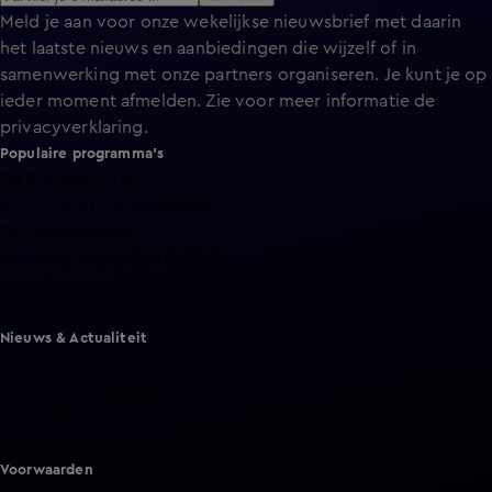
Meld je aan voor onze wekelijkse nieuwsbrief met daarin
het laatste nieuws en aanbiedingen die wijzelf of in
samenwerking met onze partners organiseren. Je kunt je op
ieder moment afmelden. Zie voor meer informatie de
privacyverklaring
.
Populaire programma's
De Bondgenoten
A.S.S. - Anti Survival Show
De Oranjezomer
Mi Dushi: wat is dan liefde?
Lang Leve de Liefde
Het Blok
Nieuws & Actualiteit
Hart van Nederland
Nieuws van de Dag
Shownieuws
Vandaag Inside
Voorwaarden